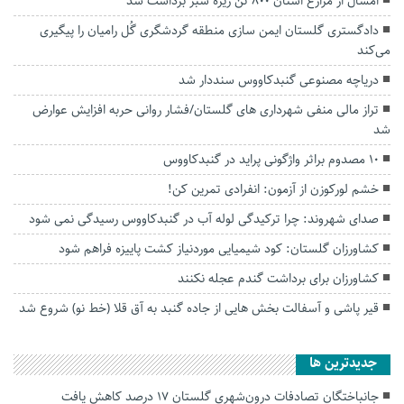
امسال از مزارع استان ۸۰۰ تن زیره سبز برداشت شد
دادگستری گلستان ایمن سازی منطقه گردشگری گُل رامیان را پیگیری
می‌کند
دریاچه مصنوعی گنبدکاووس سنددار شد
تراز مالی منفی شهرداری های گلستان/فشار روانی حربه افزایش عوارض
شد
۱۰ مصدوم براثر واژگونی پراید در گنبدکاووس
خشم لورکوزن از آزمون: انفرادی تمرین کن!
صدای شهروند: چرا ترکیدگی لوله آب در گنبدکاووس رسیدگی نمی شود
کشاورزان گلستان: کود شیمیایی موردنیاز کشت پاییزه فراهم شود
کشاورزان برای برداشت گندم عجله نکنند
قیر پاشی و آسفالت بخش هایی از جاده گنبد به آق قلا (خط نو) شروع شد
جديدترين ها
جانباختگان تصادفات درون‌شهری گلستان ۱۷ درصد کاهش یافت