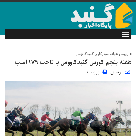
رییس هیات سوارکاری گنبدکاووس
هفته پنجم کورس گنبدکاووس با تاخت ۱۷۹ اسب
ارسال
پرینت