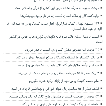
۳۰میلیارد تومان برای بهسازی سه محور در گلستان
حرکت مذبوحانه سوئد نشانه ترس این کشور از قرآن و اسلام است
تولیدکنندگان پوشاک استان گلستان، در تار و پود پیچیدگی‌ها
229 میلیون تومان کمک نمازگزاران اهل سنت گنبدکاووس به عیدگاه آق
قایه در عید فطر امسال
گلستان تنها استان فاقد سردخانه نگهداری فرآورده‌های خونی در کشور
است
۳۵ درصد آب مصرفی بخش کشاورزی گلستان هدر می‌رود
مرزبانی گلستان با استفاده‌کنندگان سلاح‌ غیرمجاز برخورد می‌کند
میانگین درآمد خانوارهای گلستانی باید به ۵۲۰ میلیون ریال برسد.
۳ پیک سفر تا ۱۵ مهرماه/ مسافران از خراسان به شمال می‌روند
امام جمعه گنبدکاووس:باید از زلزله ترکیه عبرت بگیریم
کشف بیش از ۱۵ میلیارد ریال مواد خوراکی و بهداشتی قاچاق در گنبد
۵۳ درصد از جمعیت گلستان مشمول طرح کالابرگ الکترونیکی هستند
نواخته شدن زنگ تربیت بدنی و طرح ملی کوچ در مدارس گنبد