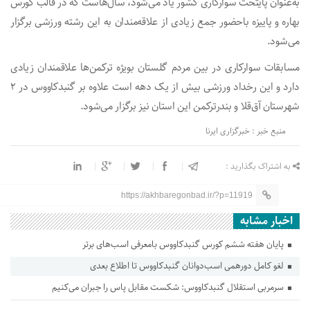
به‌عنوان پایتخت سوارکاری کشور یاد می‌شود، سال‌هاست که در قالب کورس
بهاره و پاییزه باحضور جمع زیادی از علاقه‌مندان به این رشته ورزشی برگزار
می‌شود.
مسابقات سوارکاری در بین مردم گلستان بویژه ترکمن‌ها علاقمندان زیادی
دارد و این رخداد ورزشی بیش از یک دهه است علاوه بر گنبدکاووس در ۲
شهرستان آق‌قلا و بندرترکمن این استان نیز برگزار می‌شود.
منبع خبر : خبرگزاری ایرنا
به اشتراک بگذارید :
https://akhbaregonbad.ir/?p=11919
اخبار مشابه
پایان هفته ششم کورس گنبدکاووس بامعرفی اسب‌های برتر
لغو کامل دورهمی اسب‌دوانان گنبدکاووس تا اطلاع بعدی
سرمربی استقلال گنبدکاووس: شکست مقابل پاس را جبران می‌کنیم