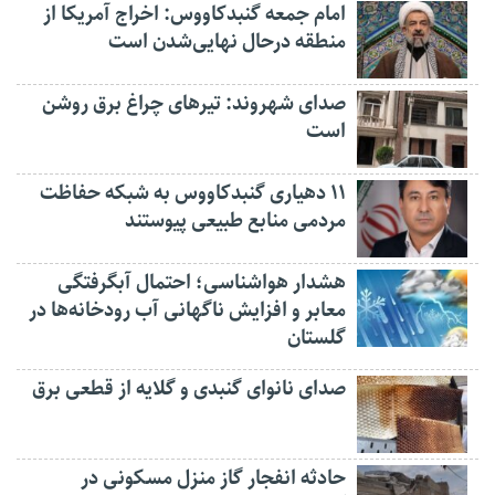
امام جمعه گنبدکاووس: اخراج آمریکا از
منطقه درحال نهایی‌شدن است
صدای شهروند: تیرهای چراغ برق روشن
است
۱۱ دهیاری گنبدکاووس به شبکه حفاظت
مردمی منابع طبیعی پیوستند
هشدار هواشناسی؛ احتمال آبگرفتگی
معابر و افزایش ناگهانی آب رودخانه‌ها در
گلستان
صدای نانوای گنبدی و گلایه از قطعی برق
حادثه انفجار گاز منزل مسکونی در