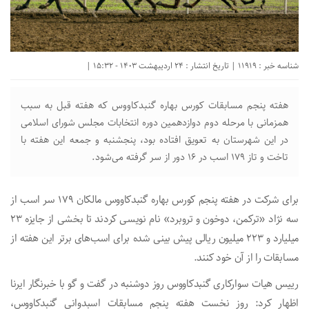
شناسه خبر : 11919 | تاریخ انتشار : 24 اردیبهشت 1403 - 15:32 |
هفته پنجم مسابقات کورس بهاره گنبدکاووس که هفته قبل به سبب
همزمانی با مرحله دوم دوازدهمین دوره انتخابات مجلس شورای اسلامی
در این شهرستان به تعویق افتاده بود، پنجشنبه و جمعه این هفته با
تاخت و تاز ۱۷۹ اسب در ۱۶ دور از سر گرفته می‌شود.
برای شرکت در هفته پنجم کورس بهاره گنبدکاووس مالکان ۱۷۹ سر اسب از
سه نژاد «ترکمن، دوخون و تروبرد» نام نویسی کردند تا بخشی از جایزه ۲۳
میلیارد و ۲۲۳ میلیون ریالی پیش بینی شده برای اسب‌های برتر این هفته از
مسابقات را از آن خود کنند.
رییس هیات سوارکاری گنبدکاووس روز دوشنبه در گفت و گو با خبرنگار ایرنا
اظهار کرد: روز نخست هفته پنجم مسابقات اسبدوانی گنبدکاووس،