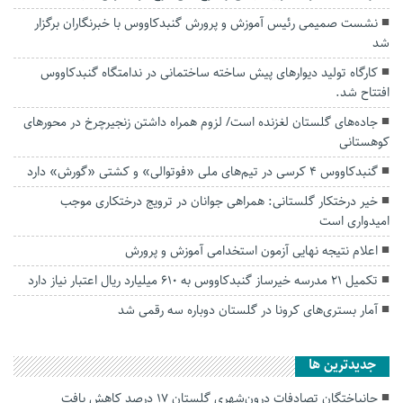
نشست صمیمی رئیس آموزش و پرورش گنبدکاووس با خبرنگاران برگزار
شد
کارگاه تولید دیوارهای پیش ساخته ساختمانی در ندامتگاه گنبدکاووس
افتتاح شد.
جاده‌های گلستان لغزنده است/ لزوم همراه داشتن زنجیرچرخ در محور‌های
کوهستانی
گنبدکاووس ۴ کرسی در تیم‌های ملی «فوتوالی» و کشتی «گورش» دارد
خیر درختکار گلستانی: همراهی جوانان در ترویج درختکاری موجب
امیدواری است
اعلام نتیجه نهایی آزمون استخدامی آموزش و پرورش
تکمیل ۲۱ مدرسه خیرساز گنبدکاووس به ۶۱۰ میلیارد ریال اعتبار نیاز دارد
آمار بستری‌های کرونا در گلستان دوباره سه رقمی شد
جديدترين ها
جانباختگان تصادفات درون‌شهری گلستان ۱۷ درصد کاهش یافت