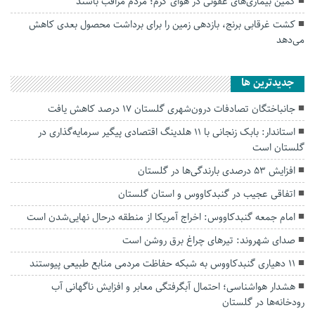
کمین بیماری‌های عفونی در هوای گرم؛ مردم مراقب باشند
کشت غرقابی برنج، بازدهی زمین را برای برداشت محصول بعدی کاهش
می‌دهد
جديدترين ها
جانباختگان تصادفات درون‌شهری گلستان ۱۷ درصد کاهش یافت
استاندار: بابک زنجانی با ۱۱ هلدینگ اقتصادی پیگیر سرمایه‌گذاری در
گلستان است
افزایش ۵۳ درصدی بارندگی‌ها در گلستان
اتفاقی عجیب در‌ گنبدکاووس و استان گلستان
امام جمعه گنبدکاووس: اخراج آمریکا از منطقه درحال نهایی‌شدن است
صدای شهروند: تیرهای چراغ برق روشن است
۱۱ دهیاری گنبدکاووس به شبکه حفاظت مردمی منابع طبیعی پیوستند
هشدار هواشناسی؛ احتمال آبگرفتگی معابر و افزایش ناگهانی آب
رودخانه‌ها در گلستان