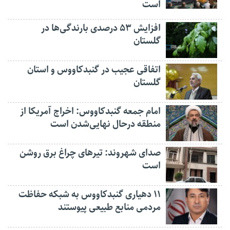
است
افزایش ۵۳ درصدی بارندگی‌ها در
گلستان
اتفاقی عجیب در‌ گنبدکاووس و استان
گلستان
امام جمعه گنبدکاووس: اخراج آمریکا از
منطقه درحال نهایی‌شدن است
صدای شهروند: تیرهای چراغ برق روشن
است
۱۱ دهیاری گنبدکاووس به شبکه حفاظت
مردمی منابع طبیعی پیوستند