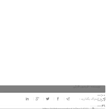
نویسنده : فریدون قارئی
00:00
به اشتراک بگذارید :
00:00
00:21