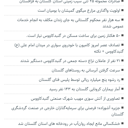
صادرات محموله ۲۵ تنی سیب زمینی استان گلستان به قزاقستان
اولویت واگذاری مزارع میگوی گمیشان با بومیان است
سه هزار نفر محکوم گلستانی به جای زندان مکلف به انجام خدمات
عمومی شدند
۵۰ هکتار زمین برای ساخت مسکن در گنبدکاووس نیاز است.
تصادف عصر امروز کامیون با خودروی سواری در میدان امام علی (ع)
گنبدکاووس + نکته
۲۱ نفر از عاملان نزاع دسته جمعی در گنبدکاووس دستگیر شدند
سرعت گرفتن آبرسانی به روستا‌های گلستان
رد رشوه پنج میلیارد ریالی توسط پلیس فتای گلستان
آمار بیماران کرونایی گلستان به ۱۴۳ نفر رسید
تصاویری از آتش سوزی مهیب شهرک صنعتی گنبدکاووس
جزیره آشوراده؛ فرصتی برای سرمایه‌گذاران خارجی در صنعت گردشگری
گلستان
خشکسالی مانع ایجاد روان‌آب در رودخانه‌ های استان گلستان شد