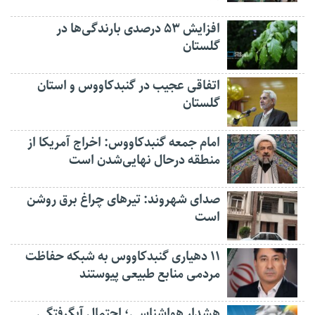
افزایش ۵۳ درصدی بارندگی‌ها در
گلستان
اتفاقی عجیب در‌ گنبدکاووس و استان
گلستان
امام جمعه گنبدکاووس: اخراج آمریکا از
منطقه درحال نهایی‌شدن است
صدای شهروند: تیرهای چراغ برق روشن
است
۱۱ دهیاری گنبدکاووس به شبکه حفاظت
مردمی منابع طبیعی پیوستند
هشدار هواشناسی؛ احتمال آبگرفتگی