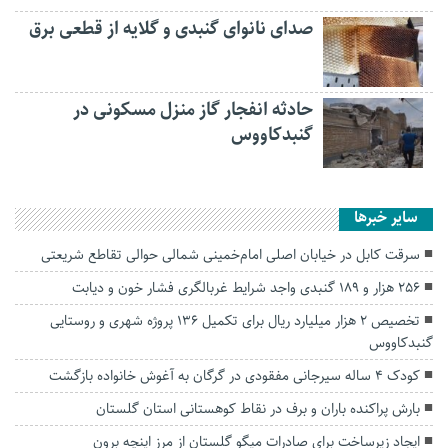
صدای نانوای گنبدی و گلایه از قطعی برق
حادثه انفجار گاز منزل مسکونی در
گنبدکاووس
سایر خبرها
سرقت کابل در خیابان اصلی امام‌خمینی شمالی حوالی تقاطع شریعتی
۲۵۶ هزار و ۱۸۹ گنبدی واجد شرایط غربالگری فشار خون و دیابت
تخصیص ۲ هزار میلیارد ریال برای تکمیل ۱۳۶ پروژه شهری و روستایی
گنبدکاووس
کودک ۴ ساله سیرجانی مفقودی در گرگان به آغوش خانواده بازگشت
بارش پراکنده باران و برف در نقاط کوهستانی استان گلستان
ایجاد زیرساخت برای صادرات میگو گلستان از مرز اینچه برون