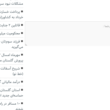
مشکلات نبود سر
پرداخت خسارت‌
خرداد به کشاورزا
قاتلین ۲ جنایت در گلستان دستگیر شدند
محکومیت میلیا
فرزند سوم‌تان ب
می‌گیرید
پرورش گلستان م
شروع آسفالت م
(خط نو)
درآمد مالیاتی گلستان ۴۸ درص
حماسه‌ای جدید 
۱۰ مسافر در ر
شدند