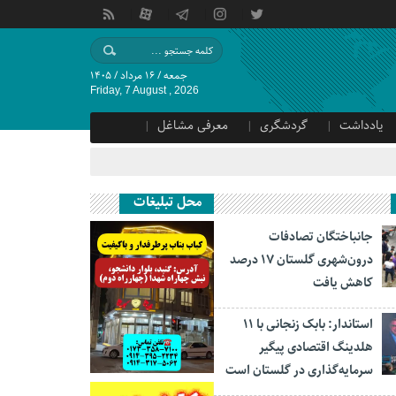
جمعه / ۱۶ مرداد / ۱۴۰۵
Friday, 7 August , 2026
یادداشت
گردشگری
معرفی مشاغل
محل تبلیغات
جانباختگان تصادفات
درون‌شهری گلستان ۱۷ درصد
کاهش یافت
استاندار: بابک زنجانی با ۱۱
هلدینگ اقتصادی پیگیر
سرمایه‌گذاری در گلستان است