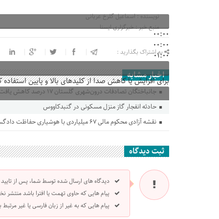
نویسنده : اسماعیل گلرخ عربانی
منبع خبر : خبرگزاری ایسنا
00:00
00:00
به اشتراک بگذارید :
01:00
اخبار مشابه
برای افزایش یا کاهش صدا از کلیدهای بالا و پایین استفاده ک
جانباختگان تصادفات درون‌شهری گلستان ۱۷ درصد کاهش یافت
حادثه انفجار گاز منزل مسکونی در گنبدکاووس
نقشه آزادی محکوم مالی ۶۷ میلیاردی با هوشیاری حفاظت دادگستری گلستان ناکام ماند
ثبت دیدگاه
دیدگاه های ارسال شده توسط شما، پس از تایید
پیام هایی که حاوی تهمت یا افترا باشد منتشر نخ
پیام هایی که به غیر از زبان فارسی یا غیر مرتبط