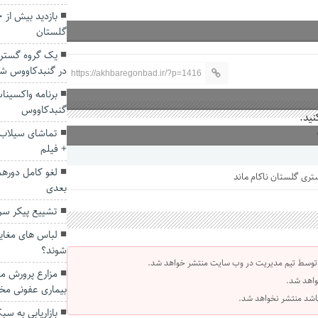
گلستان
یک گروه گسترد
در گنبدکاووس شن
https://akhbaregonbad.ir/?p=1416
برنامه واکسین
گنبدکاووس
نید.
تماشای سیلاب 
+ فیلم
لغو کامل دورهم
بعدی
تشییع پیکر سرد
لباس های مغایر
شوند؟
 توسط تیم مدیریت در وب سایت منتشر خواهد شد.
مزارع پرورش ما
واهد شد.
بیماری عفونی م
 باشد منتشر نخواهد شد.
بازاریابی به س