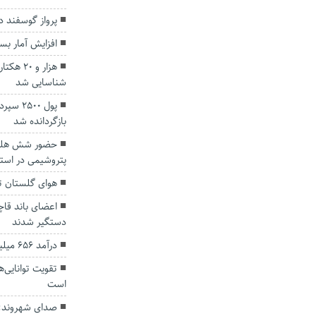
پرواز گوسفند 
افزایش آمار بس
هزار و 
شناسایی شد
پول 00
بازگردانده شد
حضور شش هلدی
پتروشیمی در است
هوای گلستان تا
اعضای باند قاچ
دستگیر شدند
درآمد ۶۵۶ میلیاردی گمرکات گلستان
تقویت توانایی‌
است
صدای شهروند: