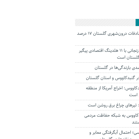
جانباختگان تصادفات درون‌شهری گلستان ۱۷ درصد
استاندار: بابک زنجانی با ۱۱ هلدینگ اقتصادی پیگیر
 گلستان است
ر‌ گنبدکاووس و استان گلستان
کاووس: اخراج آمریکا از منطقه
 است
تیرهای چراغ برق روشن است
بدکاووس به شبکه حفاظت مردمی
تند
؛ احتمال آبگرفتگی معابر و