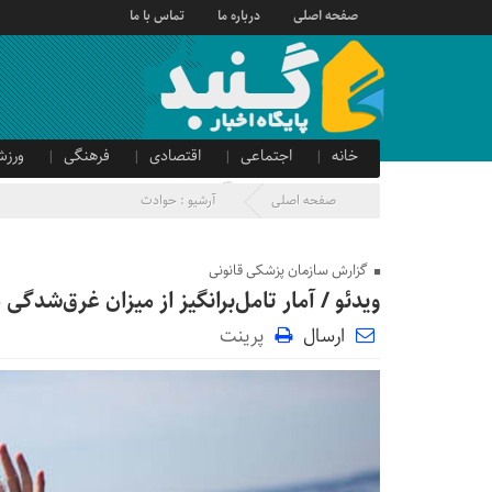
صفحه اصلی
درباره ما
تماس با ما
خانه
اجتماعی
اقتصادی
فرهنگی
ورزش
صدای شهروند
آگهی دولتی
صفحه اصلی
آرشیو :
حوادث
گزارش سازمان پزشکی قانونی
ویدئو / آمار تامل‌برانگیز از میزان غرق‌شدگی د
ارسال
پرینت