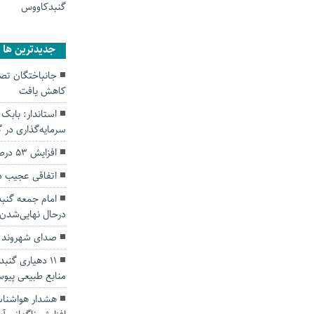
گنبدکاووس
جديدترين ها
کاهش یافت
سرمایه‌گذاری در
افزایش ۵۳ درصدی بارندگی‌ها در گلستان
اتفاقی عجیب د
امام جمعه گنبد
درحال نهایی‌شدن
صدای شهروند: 
۱۱ دهیاری گن
منابع طبیعی پیوس
هشدار هواشناسی