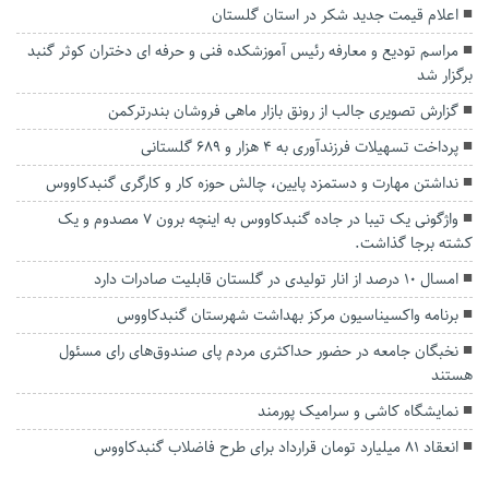
اعلام قیمت جدید شکر در استان گلستان
مراسم تودیع و معارفه رئیس آموزشکده فنی و حرفه ای دختران کوثر گنبد
برگزار شد
گزارش تصویری جالب از رونق بازار ماهی فروشان بندرترکمن
پرداخت تسهیلات فرزندآوری به ۴ هزار و ۶۸۹ گلستانی
نداشتن مهارت و دستمزد پایین، چالش حوزه کار و کارگری گنبدکاووس
واژگونی یک تیبا در جاده گنبدکاووس به اینچه برون ۷ مصدوم و یک
کشته برجا گذاشت.
امسال ۱۰ درصد از انار تولیدی در گلستان قابلیت صادرات دارد
برنامه واکسیناسیون مرکز بهداشت شهرستان گنبدکاووس
نخبگان جامعه در حضور حداکثری مردم پای صندوق‌های رای مسئول
هستند
نمایشگاه کاشی و سرامیک پورمند
انعقاد ۸۱ میلیارد تومان قرارداد برای طرح فاضلاب گنبدکاووس