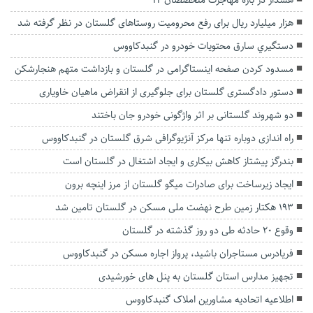
هشدار در باره مهاجرت متخصصان IT
هزار میلیارد ریال برای رفع محرومیت‌ روستاهای گلستان در نظر گرفته شد
دستگيري سارق محتويات خودرو در گنبدكاووس
مسدود کردن صفحه اینستاگرامی در گلستان و بازداشت متهم هنجارشکن
دستور دادگستری گلستان برای جلوگیری از انقراض ماهیان خاویاری
دو شهروند گلستانی بر اثر واژگونی خودرو جان باختند
راه اندازی دوباره تنها مرکز آنژیوگرافی شرق گلستان در گنبدکاووس
بندرگز پیشتاز کاهش بیکاری و ایجاد اشتغال در گلستان است
ایجاد زیرساخت برای صادرات میگو گلستان از مرز اینچه برون
۱۹۳ هکتار زمین طرح نهضت ملی مسکن در گلستان تامین شد
وقوع ۲۰ حادثه طی دو روز گذشته در گلستان
فریادرس مستاجران باشید، پرواز اجاره مسکن در گنبدکاووس
تجهیز مدارس استان گلستان به پنل های خورشیدی
اطلاعیه اتحادیه مشاورین املاک گنبدکاووس