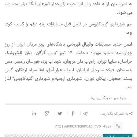
به فدراسیون ارایه داده و از این حیث رکورددار تیم‌های لیگ برتر محسوب
می شود.
تیم شهرداری گنبدکاووس در فصل قبل مسابقات رتبه دهم را کسب کرده
بود.
فصل جدید مسابقات والیبال قهرمانی باشگاه‌های برتر مردان ایران از روز
چهارشنبه ششم مهرماه باحضور ۱۴ تیم “پاس گرگان، نیان الکترونیک
خراسان، سایپا تهران، راه‌یاب ملل مریوان، شهداب یزد، هورسان رامسر، مس
رفسنجان، فولاد سیرجان ایرانیان، لبنیات هراز آمل، ایفا سرام اردکان، گیتی
پسند اصفهان، پیکان تهران، شهرداری ارومیه و شهرداری گنبدکاووس” آغاز
شد.
منبع خبر : خبرگزاری ایرنا
به اشتراک بگذارید :
https://akhbaregonbad.ir/?p=4327