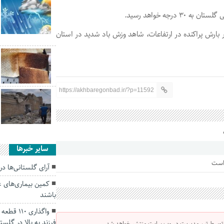
رجه خواهد رسید.
ر بارش پراکنده در ارتفاعات، شاهد وزش باد شدید در استان
https://akhbaregonbad.ir/?p=11592
سایر خبرها
 است
آرای گلستانی‌ها در
کمین بیماری‌های ع
باشند
واگذاری ۰
فرزند به بالا در گلست
 توسط تیم مدیریت در وب سایت منتشر خواهد شد.