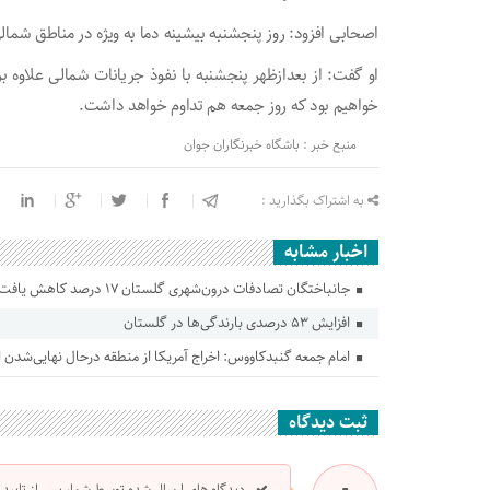
اصحابی افزود: روز پنجشنبه بیشینه دما به ویژه در مناطق شمالی گلستان به ۳۰ د
او گفت: از بعدازظهر پنجشنبه با نفوذ جریانات شمالی علاوه ب
خواهیم بود که روز جمعه هم تداوم خواهد داشت.
منبع خبر : باشگاه خبرنگاران جوان
به اشتراک بگذارید :
اخبار مشابه
جانباختگان تصادفات درون‌شهری گلستان ۱۷ درصد کاهش یافت
افزایش ۵۳ درصدی بارندگی‌ها در گلستان
امام جمعه گنبدکاووس: اخراج آمریکا از منطقه درحال نهایی‌شدن
ثبت دیدگاه
دیدگاه های ارسال شده توسط شما، پس از تایید