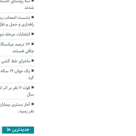
سه روستای گلستا
شدند
نشست اصحاب رسان
راهداری و حمل و نق
انتخابات مرحله دوم گنبد در ۲۳۰ ش
۷۲ درصد میانسال
چاقی هستند
ماجرای خط کشی جاد
یک جوان
کرد
فوت ۷ نفر بر ا
سال
نفر رسید.
جديدترين ها