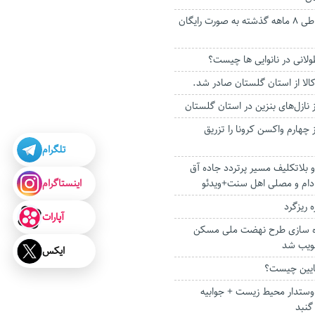
۱۶۸ هزار گلستانی طی ۸ ماهه گذشته به صورت رایگان
لانی در نانوایی ها چیست؟
ز نازل‌های بنزین در استان گلستان
ُز چهارم واکسن کرونا را تزریق
تلگرام
بلاتکلیف مسیر پرتردد جاده آق
اینستاگرام
دام و مصلی اهل سنت+ویدئو
 ریزگرد
آپارات
ه سازی طرح نهضت ملی مسکن
ویب شد
ایکس
ایین چیست؟
ستدار محیط زیست + جوابیه
گنبد