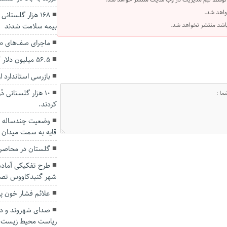
واهد شد.
 باشد منتشر نخواهد شد.
بیمه سلامت شدند
ماجرای صف‌های طو
56.5 میلیون دلار کالا از استان گلستان صادر شد.
بازرسی استاندارد ا
۱۰ هزار گلستانی د
کردند.
وضعیت چندساله و 
قایه به سمت میدان 
گلستان در محاصره
طرح تفکیکی آماد
شهر گنبدکاووس تص
علائم فشار خون پ
صدای شهروند و دو
ریاست محیط زیست 