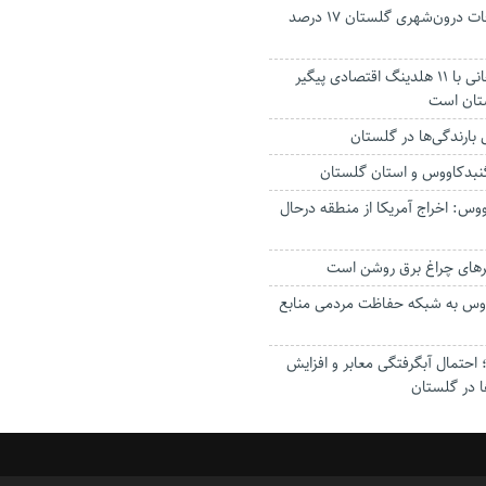
جانباختگان تصادفات درون‌شهری گلستان ۱۷ درصد
استاندار: بابک زنجانی با ۱۱ هلدینگ اقتصادی پیگیر
ستان است
گنبدکاووس و استان گلستان
وس: اخراج آمریکا از منطقه درحال
رهای چراغ برق روشن است
اووس به شبکه حفاظت مردمی منابع
حتمال آبگرفتگی معابر و افزایش
ا در گلستان