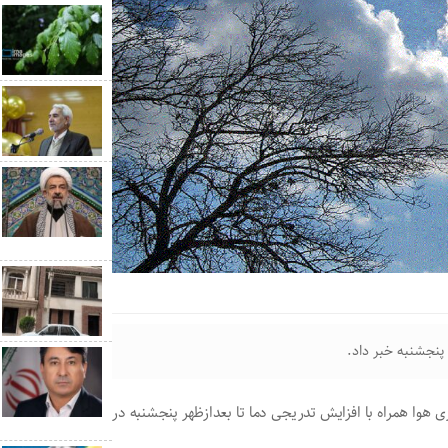
پنجشنبه خبر داد.
هوا همراه با افزایش تدریجی دما تا بعدازظهر پنجشنبه در