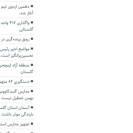
آغاز شد.
واگذاری
گلستانی
رونق پرنده‌گری در
مواضع اخیر رئیس‌
تحسین‌برانگیز است.
منطقه آزاد اینچه‌ب
گلستان
دستگيري 82 متهم تحت تعقيب در گنبدكاووس
بهمن تعطیل نیست
بارندگی موثر داشت
تجهیز مدارس استا