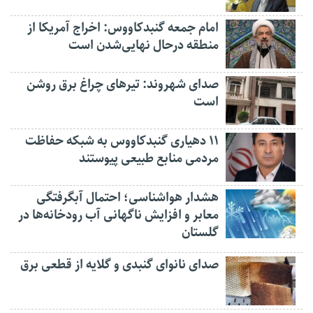
امام جمعه گنبدکاووس: اخراج آمریکا از
منطقه درحال نهایی‌شدن است
صدای شهروند: تیرهای چراغ برق روشن
است
۱۱ دهیاری گنبدکاووس به شبکه حفاظت
مردمی منابع طبیعی پیوستند
هشدار هواشناسی؛ احتمال آبگرفتگی
معابر و افزایش ناگهانی آب رودخانه‌ها در
گلستان
صدای نانوای گنبدی و گلایه از قطعی برق