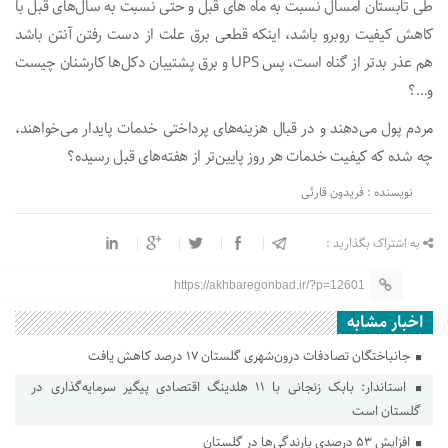
طی تابستان‌ امسال نسبت به ماه های قبل و حتی نسبت به سال‌های قبل با
کاهش کیفیت روبرو باشد، اینکه قطعی برق علت از دست رفتن آنتن باشد
هم عذر بدتر از گناه است، پس UPS و برق پشتیبان دکل‌ها کارشنان‌ چیست
و…؟
مردم پول می‌دهند و در قبال هزینه‌های پرداختی خدمات‌ پایدار می‌خواهند،
چه شده که کیفیت خدمات‌ هر روز پایین‌تر از هفته‌های قبل رسیده؟
نویسنده : فریدون قارئی
به اشتراک بگذارید :
https://akhbaregonbad.ir/?p=12601
اخبار مشابه
جانباختگان تصادفات درون‌شهری گلستان ۱۷ درصد کاهش یافت
استاندار: بابک زنجانی با ۱۱ هلدینگ اقتصادی پیگیر سرمایه‌گذاری در
گلستان است
افزایش ۵۳ درصدی بارندگی‌ها در گلستان