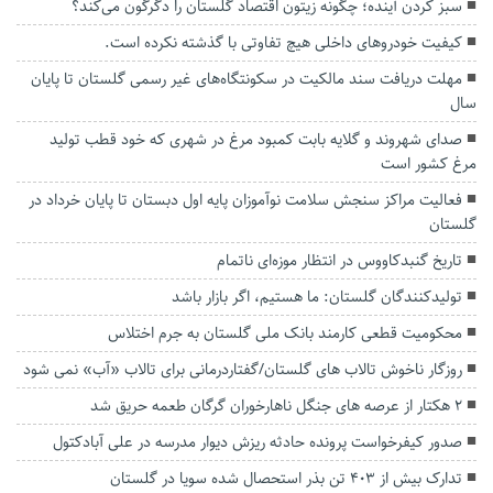
سبز کردن آینده؛ چگونه زیتون اقتصاد گلستان را دگرگون می‌کند؟
کیفیت خودروهای داخلی هیچ تفاوتی با گذشته نکرده است.
مهلت دریافت سند مالکیت در سکونتگاه‌های غیر رسمی گلستان تا پایان
سال
صدای شهروند و گلایه بابت کمبود مرغ در شهری که خود قطب تولید
مرغ کشور است
فعالیت مراکز سنجش سلامت نوآموزان پایه اول دبستان تا پایان خرداد در
گلستان
تاریخ گنبدکاووس در انتظار موزه‌ای ناتمام
تولیدکنندگان گلستان: ما هستیم، اگر بازار باشد
محکومیت قطعی کارمند بانک ملی گلستان به جرم اختلاس
روزگار ناخوش تالاب های گلستان/گفتاردرمانی برای تالاب «آب» نمی شود
۲ هکتار از عرصه های جنگل ناهارخوران گرگان طعمه حریق شد
صدور کیفرخواست پرونده حادثه ریزش دیوار مدرسه در علی آبادکتول
تدارک بیش از ۴۰۳ تن بذر استحصال شده سویا در گلستان