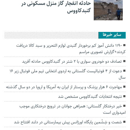
حادثه انفجار گاز منزل مسکونی در
گنبدکاووس
سایر خبرها
1190 دانش آموز کم برخوردار گنبدی لوازم التحریر و سبد کالا دریافت
کردند+گزارش تصویری مراسم
تصادف دو خودروی سواری با ۲ شتر در گنبدکاووس حادثه آفرید
دعوت از ۴ فوتبالیست گلستانی به اردوی انتخابی تیم ملی فوتبال زیر ١۶
سال
مهاجرت ۶ هزار پزشک و پرستار از ایران به آمریکا و اروپا در دو سال گذشته
نتیجه انتخابات گنبدکاووس مشخص شد
خیر درختکار گلستانی: همراهی جوانان در ترویج درختکاری موجب
امیدواری است
شصت و شِشُمین پایگاه اورژانس پیش بیمارستانی در دلند افتتاح شد