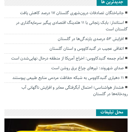
جديدترين ها
جانباختگان تصادفات درون‌شهری گلستان ۱۷ درصد کاهش یافت
استاندار: بابک زنجانی با ۱۱ هلدینگ اقتصادی پیگیر سرمایه‌گذاری در
گلستان است
افزایش ۵۳ درصدی بارندگی‌ها در گلستان
اتفاقی عجیب در‌ گنبدکاووس و استان گلستان
امام جمعه گنبدکاووس: اخراج آمریکا از منطقه درحال نهایی‌شدن است
صدای شهروند: تیرهای چراغ برق روشن است
۱۱ دهیاری گنبدکاووس به شبکه حفاظت مردمی منابع طبیعی پیوستند
هشدار هواشناسی؛ احتمال آبگرفتگی معابر و افزایش ناگهانی آب
رودخانه‌ها در گلستان
محل تبلیغات