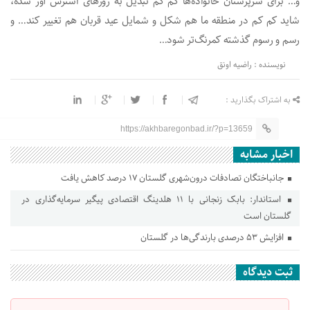
و‌‌… برای سرپرستان خانواده‌ها کم کم تبدیل به روزهای استرس آور شده،
شاید کم کم در منطقه ما هم شکل و شمایل عید قربان هم‌ تغییر کند… و
رسم و رسوم‌ گذشته کمرنگ‌تر‌ شود…
نویسنده : راضیه اونق
به اشتراک بگذارید :
https://akhbaregonbad.ir/?p=13659
اخبار مشابه
جانباختگان تصادفات درون‌شهری گلستان ۱۷ درصد کاهش یافت
استاندار: بابک زنجانی با ۱۱ هلدینگ اقتصادی پیگیر سرمایه‌گذاری در
گلستان است
افزایش ۵۳ درصدی بارندگی‌ها در گلستان
ثبت دیدگاه