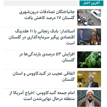
آخرین اخبار
جانباختگان تصادفات درون‌شهری
گلستان ۱۷ درصد کاهش یافت
استاندار: بابک زنجانی با ۱۱ هلدینگ
اقتصادی پیگیر سرمایه‌گذاری در گلستان
است
افزایش ۵۳ درصدی بارندگی‌ها در
گلستان
اتفاقی عجیب در‌ گنبدکاووس و استان
گلستان
امام جمعه گنبدکاووس: اخراج آمریکا از
منطقه درحال نهایی‌شدن است