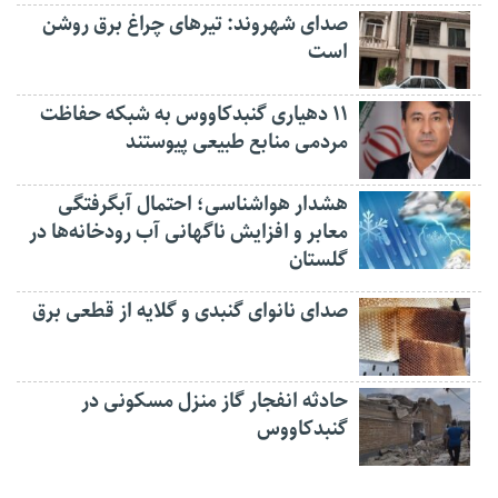
صدای شهروند: تیرهای چراغ برق روشن
است
۱۱ دهیاری گنبدکاووس به شبکه حفاظت
مردمی منابع طبیعی پیوستند
هشدار هواشناسی؛ احتمال آبگرفتگی
معابر و افزایش ناگهانی آب رودخانه‌ها در
گلستان
صدای نانوای گنبدی و گلایه از قطعی برق
حادثه انفجار گاز منزل مسکونی در
گنبدکاووس