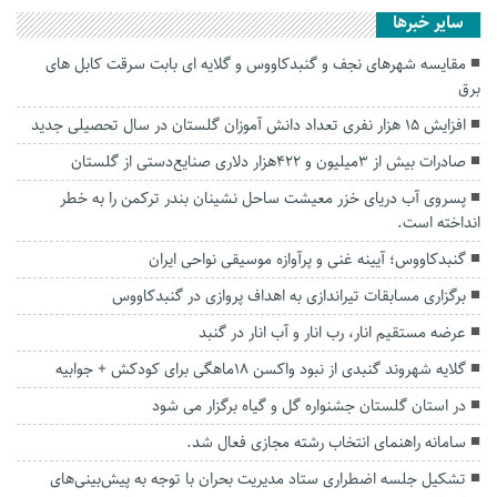
سایر خبرها
مقایسه شهرهای نجف و گنبدکاووس و گلایه ای بابت سرقت کابل های
برق
افزایش ۱۵ هزار نفری تعداد دانش آموزان گلستان در سال تحصیلی جدید
صادرات بیش از ۳میلیون و ۴۲۲هزار دلاری صنایع‌دستی از گلستان
پسروی آب دریای خزر معیشت ساحل نشینان بندر ترکمن را به خطر
انداخته است.
گنبدکاووس؛ آیینه غنی و پرآوازه موسیقی نواحی ایران
برگزاری مسابقات تیراندازی به اهداف پروازی در گنبدکاووس
عرضه مستقیم انار، رب انار و آب انار در گنبد
گلایه شهروند گنبدی از نبود واکسن ۱۸ماهگی برای کودکش + جوابیه
در استان گلستان جشنواره گل‌ و‌ گیاه برگزار می شود
سامانه راهنمای انتخاب رشته مجازی فعال شد.
تشکیل جلسه اضطراری ستاد مدیریت بحران با توجه به پیش‌بینی‌های