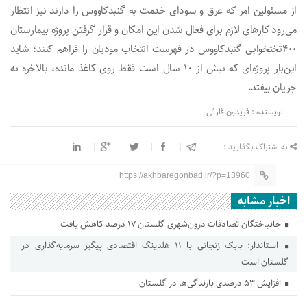
از مسئولین امر که عرق و سودای خدمت به گنبدکاووس را دارند نیز انتظار
می‌رود کارهای لازم برای فعال شدن این امکان و قرار گرفتن پروژه بیمارستان
۴۰۰تختخوابی گنبدکاووس در فهرست انتخاب مودیان را فراهم کنند؛ شاید
این‌بار پروژه‌ای که بیش از ۱۰ سال است فقط روی کاغذ مانده، بالاخره به
جریان بیفتد.
نویسنده : فریدون قارئی
به اشتراک بگذارید :
https://akhbaregonbad.ir/?p=13960
اخبار مشابه
جانباختگان تصادفات درون‌شهری گلستان ۱۷ درصد کاهش یافت
استاندار: بابک زنجانی با ۱۱ هلدینگ اقتصادی پیگیر سرمایه‌گذاری در
گلستان است
افزایش ۵۳ درصدی بارندگی‌ها در گلستان