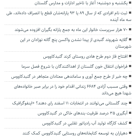
یکشنبه و دوشنبه؛ آغاز با تاخیر ادارات و مدارس گلستان
ثبت نام افرادی که از سال ۸۹ یا ۹۳ یارانه‌شان قطع یا انصراف داده‌اند، طی
سه ماه آینده
۷۰ هزار سرپرست خانوار این ماه به جمع یارانه بگیران افزوده می‌شوند
گلایه شهروند گنبدی از پیدا نشدن واکسن پنج گانه نوزادان در‌ این
شهرستان
افتتاح فاز دوم طرح هادی روستای کرند گنبدکاووس
فراخوان انتقال خون گلستان از اهداکنندگان با شروع فصل سرما
چه خبر از طرح جمع آوری و ساماندهی معتادان‌ متجاهر در گنبدکاووس
وقتی مسبب آزادی ۶۶۸۴ زندانی اقدام خود را در برابر صبر خانواده‌های
شهدا هیچ می‌داند
چند گلستانی می‌توانند در انتخابات ۱۱ اسفند رای دهند؟ +اینفوگرافیک
آبگیری ۳۵ درصد ظرفیت بند‌های خاکی در گنبدکاووس
کشف کارگاه توليد آب رادياتور تقلبي در گنبدکاووس
دهیاران به توسعه کتابخانه‌های روستایی گنبدکاووس کمک کنند