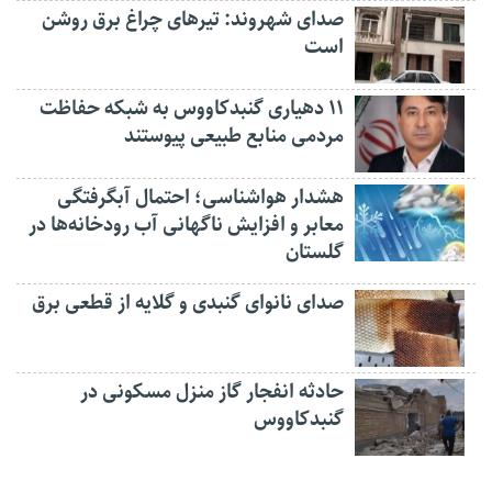
صدای شهروند: تیرهای چراغ برق روشن
است
۱۱ دهیاری گنبدکاووس به شبکه حفاظت
مردمی منابع طبیعی پیوستند
هشدار هواشناسی؛ احتمال آبگرفتگی
معابر و افزایش ناگهانی آب رودخانه‌ها در
گلستان
صدای نانوای گنبدی و گلایه از قطعی برق
حادثه انفجار گاز منزل مسکونی در
گنبدکاووس