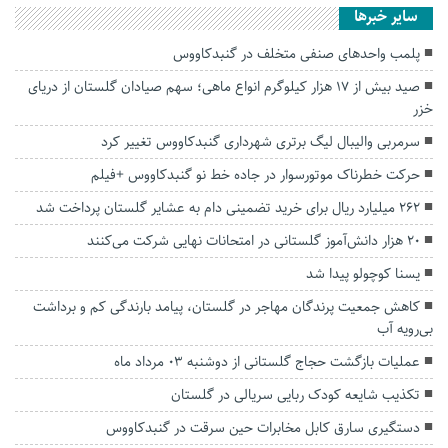
سایر خبرها
پلمب واحد‌های صنفی متخلف در گنبدکاووس
صید بیش از ۱۷ هزار کیلوگرم انواع ماهی؛ سهم صیادان گلستان از دریای
خزر
سرمربی والیبال لیگ برتری شهرداری گنبدکاووس تغییر کرد
حرکت خطرناک موتورسوار در جاده خط نو گنبدکاووس +فیلم
۲۶۲ میلیارد ریال برای خرید تضمینی دام به عشایر گلستان پرداخت شد
۲۰ هزار دانش‌آموز گلستانی در امتحانات نهایی شرکت می‌کنند
یسنا کوچولو پیدا شد
کاهش جمعیت پرندگان مهاجر در گلستان، پیامد بارندگی‌ کم و برداشت
بی‌رویه آب
عملیات بازگشت حجاج گلستانی از دوشنبه ۰۳ مرداد ماه
تکذیب شایعه کودک ربایی سریالی در گلستان
دستگیری سارق کابل مخابرات حین سرقت در گنبدکاووس