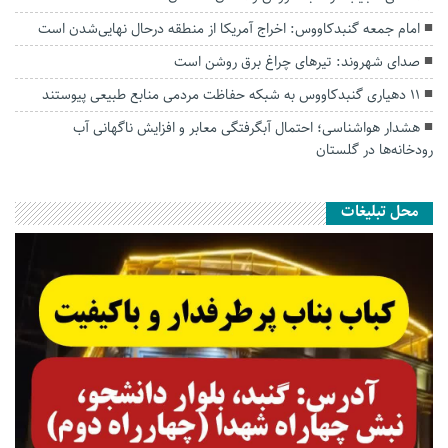
امام جمعه گنبدکاووس: اخراج آمریکا از منطقه درحال نهایی‌شدن است
صدای شهروند: تیرهای چراغ برق روشن است
۱۱ دهیاری گنبدکاووس به شبکه حفاظت مردمی منابع طبیعی پیوستند
هشدار هواشناسی؛ احتمال آبگرفتگی معابر و افزایش ناگهانی آب
رودخانه‌ها در گلستان
محل تبلیغات