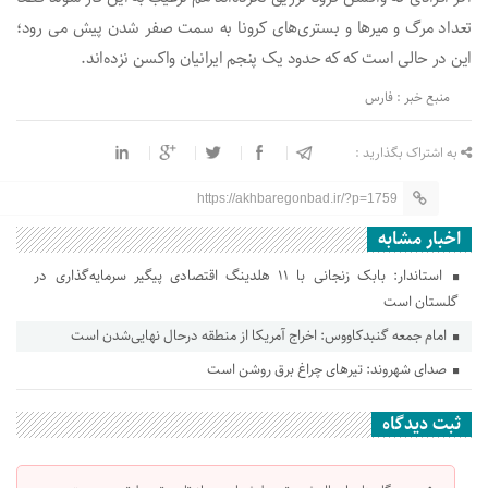
تعداد مرگ و میرها و بستری‌های کرونا به سمت صفر شدن پیش می رود؛
این در حالی است که که حدود یک پنجم ایرانیان واکسن نزده‌اند.
منبع خبر : فارس
به اشتراک بگذارید :
https://akhbaregonbad.ir/?p=1759
اخبار مشابه
استاندار: بابک زنجانی با ۱۱ هلدینگ اقتصادی پیگیر سرمایه‌گذاری در
گلستان است
امام جمعه گنبدکاووس: اخراج آمریکا از منطقه درحال نهایی‌شدن است
صدای شهروند: تیرهای چراغ برق روشن است
ثبت دیدگاه