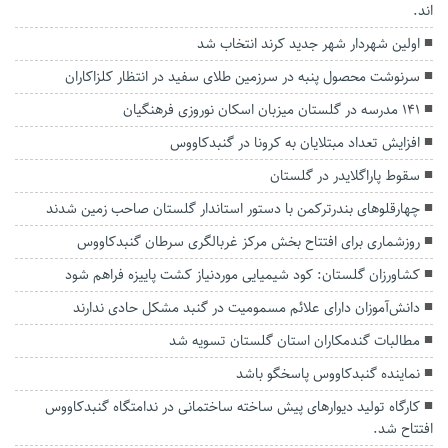
اند.
اولین شهردار شهر جدید کرند انتخاب شد
سرنوشت محصول پنبه در سرزمین طلای سفید در انتظار کلزاکاران
۱۴۱ مدرسه در گلستان میزبان اسکان نوروزی فرهنگیان
افزایش تعداد مبتلایان به کرونا در گنبدکاووس
سقوط پاراگلایدر در گلستان
چهارقلوهای بندرترکمن با دستور استاندار گلستان صاحب زمین شدند
روزشماری برای افتتاح بخش مرکز غربالگری سرطان گنبدکاووس
کشاورزان گلستان: کود شیمیایی موردنیاز کشت پاییزه فراهم شود
دانش‌آموزان دارای علائم مسمومیت در گنبد مشکل حادی ندارند
مطالبات گندمکاران استان گلستان تسویه شد
نماینده گنبدکاووس پاسخگو باشد
کارگاه تولید دیوارهای پیش ساخته ساختمانی در ندامتگاه گنبدکاووس
افتتاح شد.