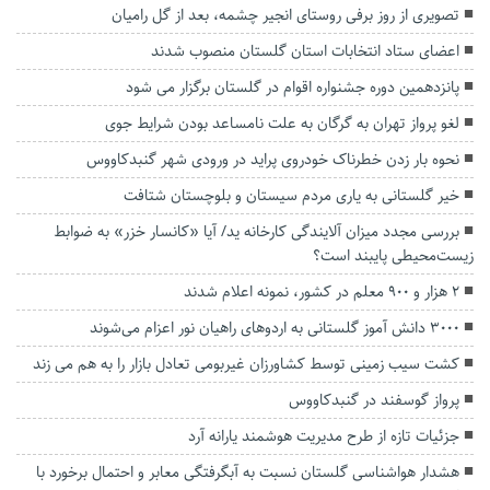
تصویری از روز برفی روستای انجیر چشمه، بعد از گل رامیان
اعضای ستاد انتخابات استان گلستان منصوب شدند
پانزدهمین دوره جشنواره اقوام در گلستان برگزار می شود
لغو پرواز تهران به گرگان به علت نامساعد بودن شرایط جوی
نحوه بار زدن خطرناک خودروی پراید در ورودی شهر گنبدکاووس
خیر گلستانی به یاری مردم سیستان و بلوچستان شتافت
بررسی مجدد میزان آلایندگی کارخانه ید/ آیا «کانسار خزر» به ضوابط
زیست‌محیطی پایبند است؟
۲ هزار و ۹۰۰ معلم در کشور، نمونه اعلام شدند
۳۰۰۰ دانش آموز گلستانی به اردوهای راهیان نور اعزام می‌شوند
کشت سیب زمینی توسط کشاورزان غیربومی تعادل بازار را به هم می زند
پرواز گوسفند در گنبدکاووس
جزئیات تازه از طرح مدیریت هوشمند یارانه آرد
هشدار هواشناسی گلستان نسبت به آبگرفتگی معابر و احتمال برخورد با