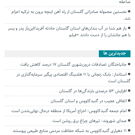
صاعقه
نخستین محموله صادراتی گلستان از راه آهن اینچه برون به ترکیه اعزام
شد.
باز هم شنا در‌ آب بندان‌های استان گلستان حادثه آفرید/این‌بار پدر و پسر
با هم جانشان‌ را از دست دادند +فیلم
جديدترين ها
جانباختگان تصادفات درون‌شهری گلستان ۱۷ درصد کاهش یافت
استاندار: بابک زنجانی با ۱۱ هلدینگ اقتصادی پیگیر سرمایه‌گذاری در
گلستان است
افزایش ۵۳ درصدی بارندگی‌ها در گلستان
اتفاقی عجیب در‌ گنبدکاووس و استان گلستان
امام جمعه گنبدکاووس: اخراج آمریکا از منطقه درحال نهایی‌شدن است
صدای شهروند: تیرهای چراغ برق روشن است
۱۱ دهیاری گنبدکاووس به شبکه حفاظت مردمی منابع طبیعی پیوستند