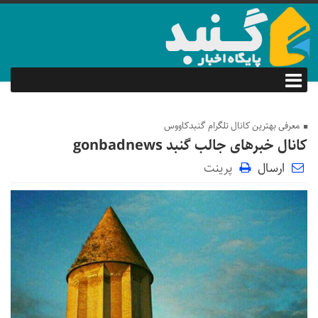
معرفی بهترین کانال تلگرام گنبدکاووس
کانال خبرهای جالب گنبد gonbadnews
ارسال
پرینت