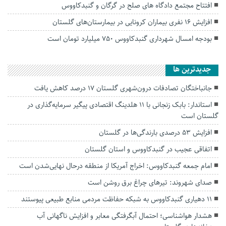
افتتاح مجتمع دادگاه های صلح در گرگان و گنبدکاووس
افزایش ۱۶ نفری بیماران کرونایی در بیمارستان‌های گلستان
بودجه امسال شهرداری گنبدکاووس ۷۵۰ میلیارد تومان است
جديدترين ها
جانباختگان تصادفات درون‌شهری گلستان ۱۷ درصد کاهش یافت
استاندار: بابک زنجانی با ۱۱ هلدینگ اقتصادی پیگیر سرمایه‌گذاری در
گلستان است
افزایش ۵۳ درصدی بارندگی‌ها در گلستان
اتفاقی عجیب در‌ گنبدکاووس و استان گلستان
امام جمعه گنبدکاووس: اخراج آمریکا از منطقه درحال نهایی‌شدن است
صدای شهروند: تیرهای چراغ برق روشن است
۱۱ دهیاری گنبدکاووس به شبکه حفاظت مردمی منابع طبیعی پیوستند
هشدار هواشناسی؛ احتمال آبگرفتگی معابر و افزایش ناگهانی آب