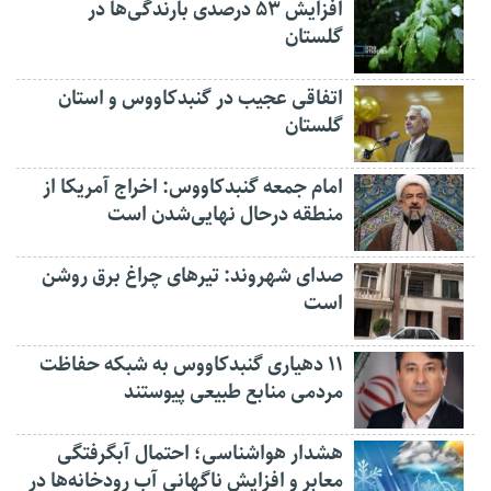
افزایش ۵۳ درصدی بارندگی‌ها در
گلستان
اتفاقی عجیب در‌ گنبدکاووس و استان
گلستان
امام جمعه گنبدکاووس: اخراج آمریکا از
منطقه درحال نهایی‌شدن است
صدای شهروند: تیرهای چراغ برق روشن
است
۱۱ دهیاری گنبدکاووس به شبکه حفاظت
مردمی منابع طبیعی پیوستند
هشدار هواشناسی؛ احتمال آبگرفتگی
معابر و افزایش ناگهانی آب رودخانه‌ها در