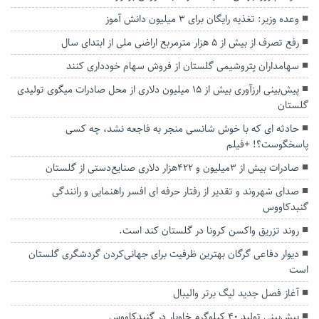
وعده وزیر: تغذیه رایگان برای ۳ میلیون دانش آموز
رفع تصرف از بیش از ۵ هزار مترمربع اراضی ملی از ابتدای سال
سهامداران پتروشیمی گلستان از فروش سهام خودداری کنند
پیش‌بینی ارزآوری بیش از ۱۵ میلیون دلاری از محل صادرات میگوی تولیدی
گلستان
حادثه ای که با خوش شانسی منجر به فاجعه نشد، چه کسی
پاسخگوست؟! +فیلم
صادرات بیش از ۳میلیون و ۴۲۲هزار دلاری صنایع‌دستی از گلستان
صدای شهروند و تقدیر از رفتار حرفه ای افسر راهنمایی و رانندگی
گنبدکاووس
روند تزریق واکسن کرونا در گلستان کند است.
دیوار دفاعی گرگان بهترین ظرفیت برای جهانی‌کردن گردشگری گلستان
است
آغاز فصل جدید لیگ برتر والیبال
پیش‌بینی تولید ۴۰ کیلوگرم خاویار در گنبدکاووس