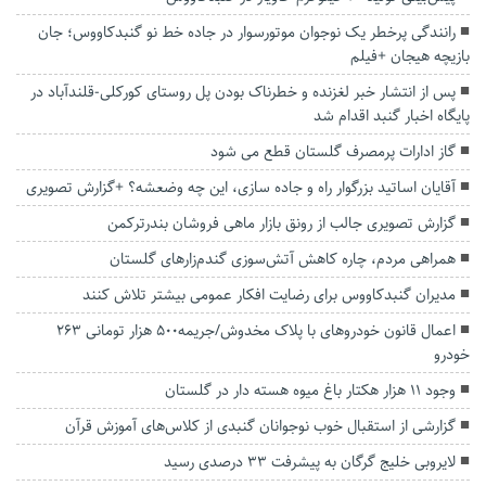
رانندگی پرخطر یک نوجوان موتورسوار در جاده خط نو گنبدکاووس؛ جان
بازیچه هیجان +فیلم
پس از انتشار خبر لغزنده و خطرناک بودن پل روستای کورکلی-قلندآباد در
پایگاه اخبار گنبد اقدام شد
گاز ادارات پرمصرف گلستان قطع می شود
آقایان اساتید بزرگوار راه و جاده سازی، این چه وضعشه؟ +گزارش تصویری
گزارش تصویری جالب از رونق بازار ماهی فروشان بندرترکمن
همراهی مردم، چاره کاهش آتش‌سوزی گندم‌زارهای گلستان
مدیران گنبدکاووس برای رضایت افکار عمومی بیشتر تلاش کنند
اعمال قانون خودروهای با پلاک مخدوش/جریمه۵۰۰ هزار تومانی ۲۶۳
خودرو
وجود ۱۱ هزار هکتار باغ میوه هسته دار در گلستان
گزارشی از استقبال خوب نوجوانان گنبدی از کلاس‌های آموزش قرآن
لایروبی خلیج گرگان به پیشرفت ۳۳ درصدی رسید