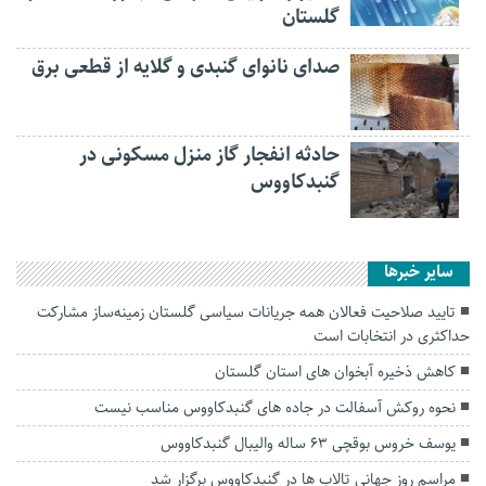
گلستان
صدای نانوای گنبدی و گلایه از قطعی برق
حادثه انفجار گاز منزل مسکونی در
گنبدکاووس
سایر خبرها
تایید صلاحیت فعالان همه جریانات سیاسی گلستان زمینه‌ساز مشارکت
حداکثری در انتخابات است
کاهش ذخیره آبخوان های استان گلستان
نحوه روکش آسفالت در جاده های گنبدکاووس مناسب نیست
یوسف خروس بوقچی ۶۳ ساله والیبال گنبدکاووس
مراسم روز جهانی تالاب ها در گنبدکاووس برگزار شد