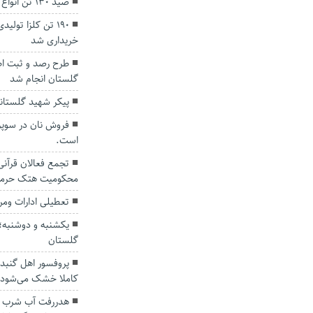
صید ۱۳۰ تن انواع ماهی استخوانی از خزر
۱۹۰ تن کلزا تول
خریداری شد
گلستان انجام شد
پیکر شهید گلستانی پس از ۲۰ س
فروش نان در سوپر
است.
تجمع فعالان قرآن
محکومیت هتک حرمت
تعطیلی ادارات ومر
یکشنبه و دوشنبه؛ آ
گلستان
پروفسور اهل گنبدک
کاملا خشک می‌شود
هدررفت آب شرب در