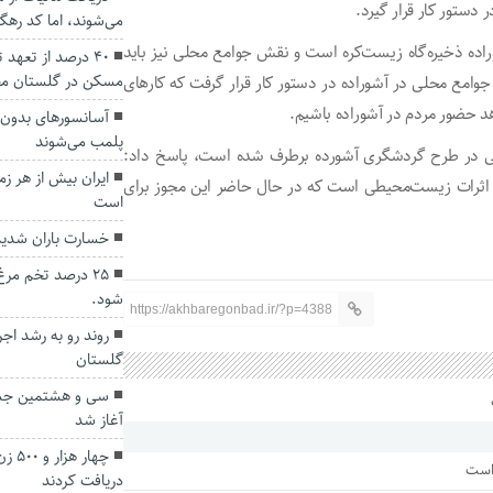
 دستور کار قرار گیرد.
می‌شوند، اما کد رهگی
راده ذخیره‌گاه زیست‌کره است و نقش جوامع محلی نیز باید
۴۰ درصد از تعهد
مسکن در گلستان م
وامع محلی در آشوراده در دستور کار قرار گرفت که کارهای
د حضور مردم در آشوراده باشیم.
آسانسورهای بدون ت
پلمب می‌شوند
ی در طرح گردشگری آشورده برطرف شده است، پاسخ داد:
ایران بیش از هر ز
 اثرات زیست‌محیطی است که در حال حاضر این مجوز برای
است
خسارت باران شدید آ
۲۵ درصد تخم مر
شود.
https://akhbaregonbad.ir/?p=4388
روند رو به رشد ا
گلستان
سی و هشتمین جشن
آغاز شد
چهار
 است
دریافت کردند