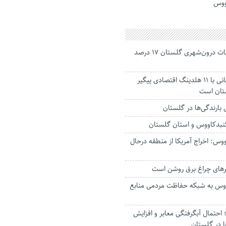
ووس
جانباختگان تصادفات درون‌شهری گلستان ۱۷ درصد
استاندار: بابک زنجانی با ۱۱ هلدینگ اقتصادی پیگیر
ستان است
گنبدکاووس و استان گلستان
وس: اخراج آمریکا از منطقه درحال
رهای چراغ برق روشن است
اووس به شبکه حفاظت مردمی منابع
حتمال آبگرفتگی معابر و افزایش
ا در گلستان