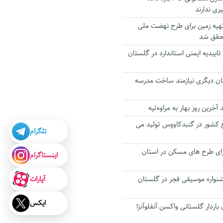
ری ندارند
 تهیه زمین برای طرح نهضت ملی
حقق شد
اییدیه ایمنی استاندارد در گلستان
مان دیگری نیازمند ساخت مدرسه
خرین روز بهار به مراوه‌تپه
غ کشور در گنبدکاووس تولید می
تلگرام
جرای طرح های مسکن در استان
اینستاگرام
آپارات
واره موسیقی فجر در گلستان
ایکس
 هزار و ۵۰۰ زن باردار گلستانی واکسن آنفلوآنزا