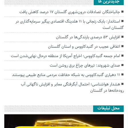
جديدترين ها
جانباختگان تصادفات درون‌شهری گلستان ۱۷ درصد کاهش یافت
استاندار: بابک زنجانی با ۱۱ هلدینگ اقتصادی پیگیر سرمایه‌گذاری در
گلستان است
افزایش ۵۳ درصدی بارندگی‌ها در گلستان
اتفاقی عجیب در‌ گنبدکاووس و استان گلستان
امام جمعه گنبدکاووس: اخراج آمریکا از منطقه درحال نهایی‌شدن است
صدای شهروند: تیرهای چراغ برق روشن است
۱۱ دهیاری گنبدکاووس به شبکه حفاظت مردمی منابع طبیعی پیوستند
هشدار هواشناسی؛ احتمال آبگرفتگی معابر و افزایش ناگهانی آب
رودخانه‌ها در گلستان
محل تبلیغات