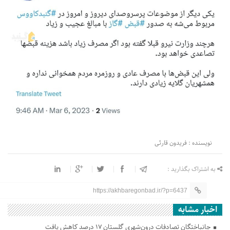
نویسنده : فریدون قارئی
به اشتراک بگذارید :
https://akhbaregonbad.ir/?p=6437
اخبار مشابه
جانباختگان تصادفات درون‌شهری گلستان ۱۷ درصد کاهش یافت