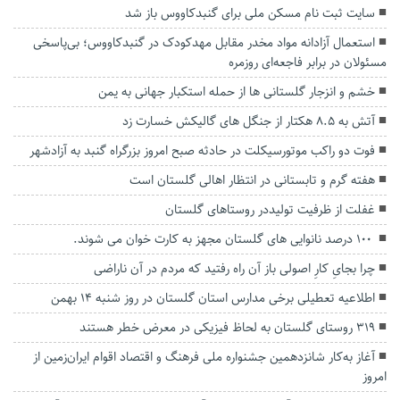
سایت ثبت نام مسکن ملی برای گنبدکاووس باز شد
استعمال آزادانه مواد مخدر مقابل مهدکودک در گنبدکاووس؛ بی‌پاسخی
مسئولان در برابر فاجعه‌ای روزمره
خشم و انزجار گلستانی ها از حمله استکبار جهانی به یمن
آتش به ۸.۵ هکتار از جنگل های گالیکش خسارت زد
فوت دو راکب موتورسیکلت در حادثه صبح امروز بزرگراه گنبد به آزادشهر
هفته گرم و تابستانی در انتظار اهالی گلستان است
غفلت از ظرفیت تولیددر روستاهای گلستان
‍ ۱۰۰ درصد نانوایی های گلستان مجهز به کارت خوان می شوند.
چرا بجایِ کارِ اصولی باز آن راه رفتید که مردم‌ در آن‌ ناراضی
اطلاعیه تعطیلی برخی مدارس استان گلستان در روز شنبه ۱۴ بهمن
۳۱۹ روستای گلستان به لحاظ فیزیکی در معرض خطر هستند
آغاز به‌کار شانزدهمین جشنواره ملی فرهنگ و اقتصاد اقوام ایران‌زمین از
امروز