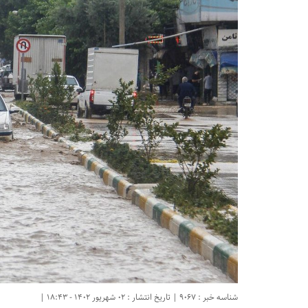
شناسه خبر : 9067 | تاریخ انتشار : 02 شهریور 1402 - 18:43 |