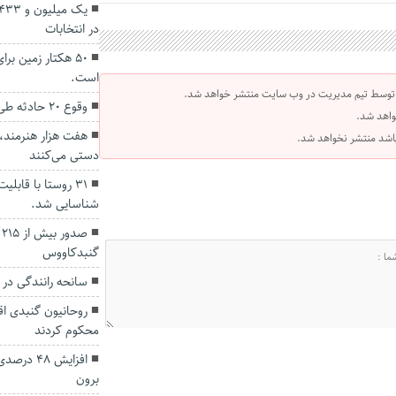
در انتخابات
۵۰ هکتار زمین ب
است.
 توسط تیم مدیریت در وب سایت منتشر خواهد شد.
وقوع ۲۰ حادثه طی دو روز گذشته در گلستان
واهد شد.
هفت هزار هنرمند،
 باشد منتشر نخواهد شد.
دستی می‌کنند
۳۱ روستا با قابل
شناسایی شد.
ص
گنبدکاووس
سانحه رانندگی در کردکوی ۵ کشته
روحانیون گنبدی اق
محکوم کردند
افزایش ۴۸
برون