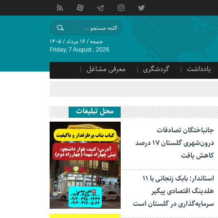
جمعه / ۱۶ مرداد / ۱۴۰۵
Friday, 7 August , 2026
یادداشت
گردشگری
معرفی مشاغل
محل تبلیغات
جانباختگان تصادفات
درون‌شهری گلستان ۱۷ درصد
کاهش یافت
استاندار: بابک زنجانی با ۱۱
هلدینگ اقتصادی پیگیر
سرمایه‌گذاری در گلستان است