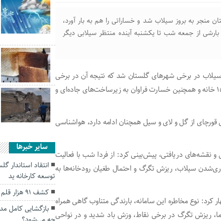
 منجر به بروز سیلاب شد و خساراتی را هم به بار آورد،
 بارشی از جمعه شب تا یکشنبه آینده منتظر سیلابی دیگر
 سیلاب در برخی شهرهای گلستان شد که نتیجه آن در برخی
مناطق مانند روستای قورچای آزادشهر، واردشدن خسارت به ۱۵۰ خانه و همچنین خسارت فراوان به زیرساخت‌های جاده‌ای و
ی قورچای از گل و لای و سیل همچنان ادامه دارد، هواشناسی
سایر خبرها
و نقشه‌های دریافتی، پیش‌بینی کرد: از فردا شب با فعالیت
انتقاد استاندار گ
جاری‌شدن سیلاب، ریزش تگرگ و احتمال طغیان رودخانه‌ها به
توسعه کارخانه ید
کشف ۹۱ هزار قلم داروی غیرمجاز در گنبدکاووس
هار کرد: نوع مخاطره این سامانه، بارندگی متناوب گاهی همراه
 برق، کاهش محسوس هشت تا ۱۲ درجه‌ای دما، ریزش تگرگ در برخی نقاط، وزش باد شدید و در نواحی
چه می‌شود؟