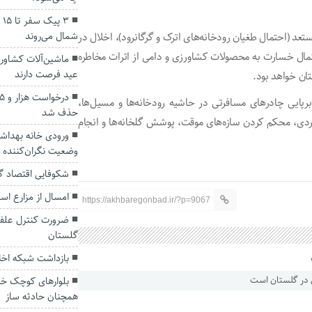
۳ 
شمال می‌روند
تعد (احتمال طغیان رودخانه‌های اترک و گرگانرود)، اخلال در
حتمال خسارت به محصولات کشاورزی و دامی از اثرات مخاطره
ماشین‌آلات کشاورز
عید فرصت دارند
تان خواهد بود.
رپایی چادرهای مسافرتی در حاشیه رودخانه‌ها و مسیل‌ها،
حذف شد
ردی، محکم کردن سازه‌های موقت، پوشش گلخانه‌ها و انجام
ورودی خانه بهداشت
وضعیت نگران‌کننده خ
شکوفایی اقتصاد گ
امسال از مزارع استان ۸۰۰ تن زیره سبز ب
https://akhbaregonbad.ir/?p=9067
ضرورت کنترل علف 
گلستان
بازداشت شبکه اخلا
بلوارهای کوچک خی
همچنان حادثه ساز