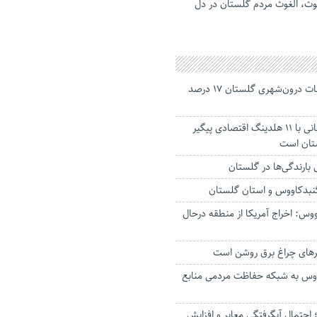
وث، الغوث مردم گلستان در دل
جانباختگان تصادفات درون‌شهری گلستان ۱۷ درصد
استاندار: بابک زنجانی با ۱۱ هلدینگ اقتصادی پیگیر
ستان است
گنبدکاووس و استان گلستان
وس: اخراج آمریکا از منطقه درحال
رهای چراغ برق روشن است
اووس به شبکه حفاظت مردمی منابع
حتمال آبگرفتگی معابر و افزایش