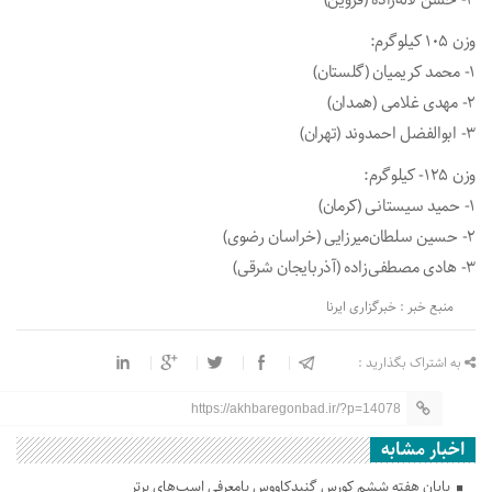
۳- حسن لاله‌زاده (قزوین)
وزن ۱۰۵ کیلوگرم:
۱- محمد کریمیان (گلستان)
۲- مهدی غلامی (همدان)
۳- ابوالفضل احمدوند (تهران)
وزن ۱۲۵- کیلوگرم:
۱- حمید سیستانی (کرمان)
۲- حسین سلطان‌میرزایی (خراسان رضوی)
۳- هادی مصطفی‌زاده (آذربایجان شرقی)
منبع خبر : خبرگزاری ایرنا
به اشتراک بگذارید :
https://akhbaregonbad.ir/?p=14078
اخبار مشابه
پایان هفته ششم کورس گنبدکاووس بامعرفی اسب‌های برتر