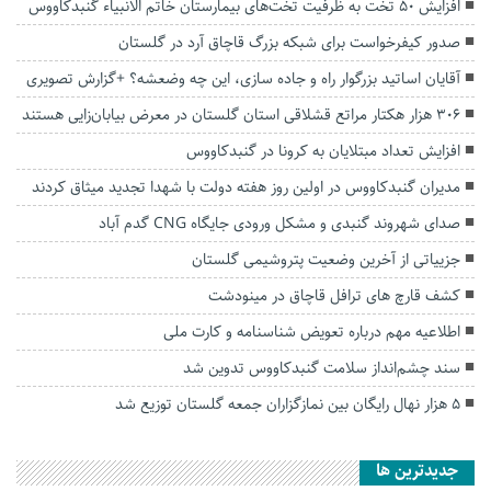
افزایش ۵۰ تخت به ظرفیت تخت‌های بیمارستان خاتم الانبیاء گنبدکاووس
صدور کیفرخواست برای شبکه بزرگ قاچاق آرد در گلستان
آقایان اساتید بزرگوار راه و جاده سازی، این چه وضعشه؟ +گزارش تصویری
۳۰۶ هزار هکتار مراتع قشلاقی استان گلستان در معرض بیابان‌زایی هستند
افزایش تعداد مبتلایان به کرونا در گنبدکاووس
مدیران گنبدکاووس در اولین روز هفته دولت با شهدا تجدید میثاق کردند
صدای شهروند گنبدی و مشکل ورودی جایگاه CNG گدم آباد
جزییاتی از آخرین وضعیت پتروشیمی گلستان
کشف قارچ های ترافل قاچاق در مینودشت
اطلاعیه مهم درباره تعویض شناسنامه و کارت ملی
سند چشم‌انداز سلامت گنبدکاووس تدوین شد
۵ هزار نهال رایگان بین نمازگزاران جمعه گلستان توزیع شد
جديدترين ها