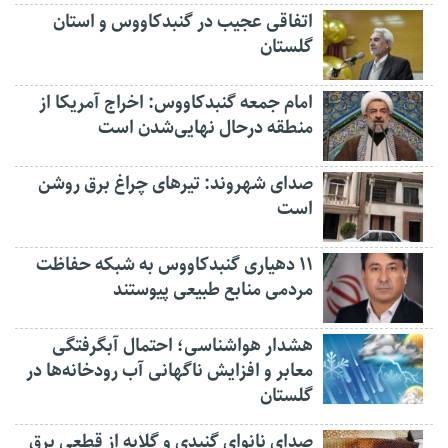
اتفاقی عجیب در‌ گنبدکاووس و استان
گلستان
امام جمعه گنبدکاووس: اخراج آمریکا از
منطقه درحال نهایی‌شدن است
صدای شهروند: تیرهای چراغ برق روشن
است
۱۱ دهیاری گنبدکاووس به شبکه حفاظت
مردمی منابع طبیعی پیوستند
هشدار هواشناسی؛ احتمال آبگرفتگی
معابر و افزایش ناگهانی آب رودخانه‌ها در
گلستان
صدای نانوای گنبدی و گلایه از قطعی برق