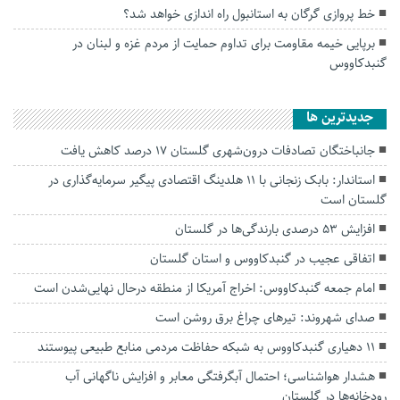
خط پروازی گرگان به استانبول راه اندازی خواهد شد؟
برپایی خیمه مقاومت برای تداوم حمایت از مردم غزه و لبنان در
گنبدکاووس
جديدترين ها
جانباختگان تصادفات درون‌شهری گلستان ۱۷ درصد کاهش یافت
استاندار: بابک زنجانی با ۱۱ هلدینگ اقتصادی پیگیر سرمایه‌گذاری در
گلستان است
افزایش ۵۳ درصدی بارندگی‌ها در گلستان
اتفاقی عجیب در‌ گنبدکاووس و استان گلستان
امام جمعه گنبدکاووس: اخراج آمریکا از منطقه درحال نهایی‌شدن است
صدای شهروند: تیرهای چراغ برق روشن است
۱۱ دهیاری گنبدکاووس به شبکه حفاظت مردمی منابع طبیعی پیوستند
هشدار هواشناسی؛ احتمال آبگرفتگی معابر و افزایش ناگهانی آب
رودخانه‌ها در گلستان