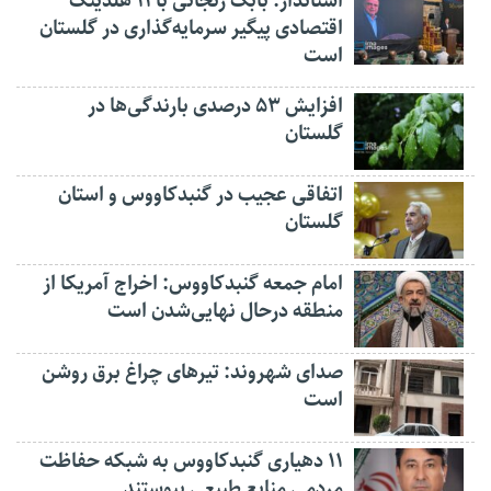
استاندار: بابک زنجانی با ۱۱ هلدینگ
اقتصادی پیگیر سرمایه‌گذاری در گلستان
است
افزایش ۵۳ درصدی بارندگی‌ها در
گلستان
اتفاقی عجیب در‌ گنبدکاووس و استان
گلستان
امام جمعه گنبدکاووس: اخراج آمریکا از
منطقه درحال نهایی‌شدن است
صدای شهروند: تیرهای چراغ برق روشن
است
۱۱ دهیاری گنبدکاووس به شبکه حفاظت
مردمی منابع طبیعی پیوستند