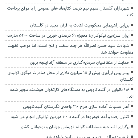
شهرداران گلستان سهم نیم درصد کتابخانه‌های عمومی را به‌موقع پرداخت
کنند
برپایی راهپیمایی محکومیت اهانت به قرآن مجید در گلستان
ایران سرزمین نیکوکاران؛ معجزه ۶۱ درصدی خیرین در ساخت ۵۴۰۰ مدرسه
شهادت سید حسن نصرالله هر چند سخت و تلخ است، اما موجب تقویت
مقاومت خواهد شد
حمایت از متقاضیان سرمایه‌گذاری در منطقه آزاد اینچه برون
پیش‌بینی ارزآوری بیش از ۱۵ میلیون دلاری از محل صادرات میگوی تولیدی
گلستان
۱۱۸ نانوایی در گنبدکاووس به دستگاه‌های کارتخوان هوشمند مجهز شده
اند.
آغاز عملیات آماده سازی طرح ۲۱۰ واحدی نگارستان گنبدکاووس
کنترل رفت و آمد خودروها در گنبد با ۳۰ دوربین ترافیکی انجام می شود
برگزاری افتتاحیه مسابقات کاراته قهرمانی جوانان و نوجوانان کشور
طبق وعده الهی رژیم صهیونیستی نابود خواهد شد