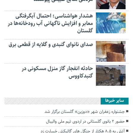
هشدار هواشناسی؛ احتمال آبگرفتگی
معابر و افزایش ناگهانی آب رودخانه‌ها در
گلستان
صدای نانوای گنبدی و گلایه از قطعی برق
حادثه انفجار گاز منزل مسکونی در
گنبدکاووس
سایر خبرها
جشنواره زعفران شهر «دوزین» گلستان برگزار شد
حضور ۲ بانوی گلستانی در اردوی تیم ملی والیبال
آتش به ۸.۵ هکتار از جنگل های گالیکش خسارت زد