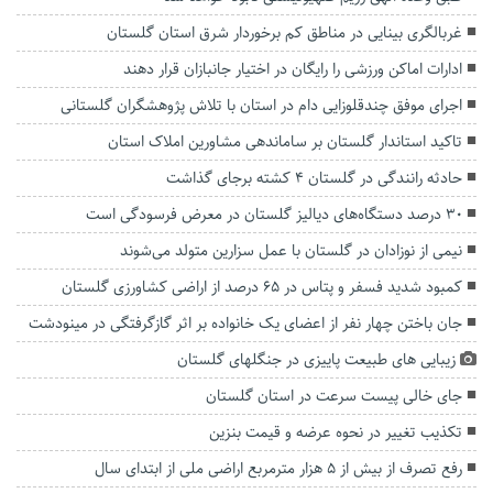
غربالگری بینایی در مناطق کم برخوردار شرق استان گلستان
ادارات اماکن ورزشی را رایگان در اختیار جانبازان قرار دهند
اجرای موفق چندقلوزایی دام در استان با تلاش پژوهشگران گلستانی
تاکید استاندار گلستان بر ساماندهی مشاورین املاک استان
حادثه رانندگی در گلستان ۴ کشته برجای گذاشت
۳۰ درصد دستگاه‌های دیالیز گلستان در معرض فرسودگی است
نیمی از نوزادان در گلستان با عمل سزارین متولد می‌شوند
کمبود شدید فسفر و پتاس در ۶۵ درصد از اراضی کشاورزی گلستان
جان باختن چهار نفر از اعضای یک خانواده بر اثر گازگرفتگی در مینودشت
زیبایی های طبیعت پاییزی در جنگلهای گلستان
جای خالی پیست سرعت در استان گلستان
تکذیب تغییر در نحوه عرضه و قیمت بنزین
رفع تصرف از بیش از ۵ هزار مترمربع اراضی ملی از ابتدای سال