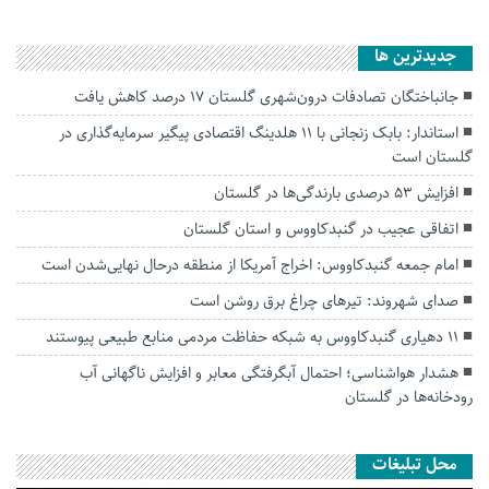
جديدترين ها
جانباختگان تصادفات درون‌شهری گلستان ۱۷ درصد کاهش یافت
استاندار: بابک زنجانی با ۱۱ هلدینگ اقتصادی پیگیر سرمایه‌گذاری در
گلستان است
افزایش ۵۳ درصدی بارندگی‌ها در گلستان
اتفاقی عجیب در‌ گنبدکاووس و استان گلستان
امام جمعه گنبدکاووس: اخراج آمریکا از منطقه درحال نهایی‌شدن است
صدای شهروند: تیرهای چراغ برق روشن است
۱۱ دهیاری گنبدکاووس به شبکه حفاظت مردمی منابع طبیعی پیوستند
هشدار هواشناسی؛ احتمال آبگرفتگی معابر و افزایش ناگهانی آب
رودخانه‌ها در گلستان
محل تبلیغات