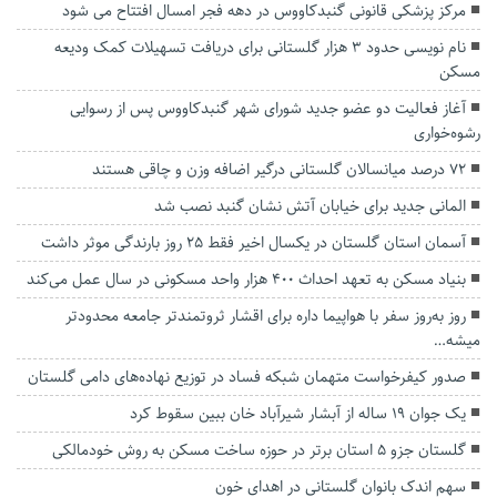
مرکز پزشکی قانونی گنبدکاووس در دهه فجر امسال افتتاح می شود
نام نویسی حدود ۳ هزار گلستانی برای دریافت تسهیلات کمک ودیعه
مسکن
آغاز فعالیت دو عضو جدید شورای شهر گنبدکاووس پس از رسوایی
رشوه‌خواری
۷۲ درصد میانسالان گلستانی درگیر اضافه وزن و چاقی هستند
المانی جدید برای خیابان آتش نشان گنبد نصب شد
آسمان استان گلستان در یکسال اخیر فقط ۲۵ روز بارندگی موثر داشت
بنیاد مسکن به تعهد احداث ۴۰۰ هزار واحد مسکونی در سال عمل می‌کند
روز به‌روز سفر با هواپیما داره برای اقشار ثروتمندتر جامعه محدودتر‌
میشه…
صدور کیفرخواست متهمان شبکه فساد در توزیع نهاده‌های دامی گلستان
یک جوان ۱۹ ساله از آبشار شیرآباد خان ببین سقوط کرد
گلستان جزو ۵ استان برتر در حوزه ساخت مسکن به روش خودمالکی
سهم اندک بانوان گلستانی در اهدای خون