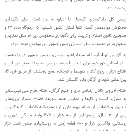
پرداخت تسهیلات به مددجویان و تسویه اقساطی توسط خود مددجویان
پرداخت شد.
رییس کل دادگستری گلستان با اشاره به نیاز استان برای نگهداری
محکومان موادمخدر گفت: تنها استان کشور هستیم که اردوگاه ماده ۴۲ و
همچنین کانون اصلاح و تربیت برای نگهداری محکومان زیر ۱۸ سال نداریم و
امیدواریم در مصوبات سفر استانی رییس جمهور این موضوع دیده شود.
به گزارش
ایرنا
، آیت‌الله سیدابراهیم رییسی، رییس جمهور در یازدهمین
سفر استانی دور دوم برای دیدار با مردم، بررسی مصوبات سفر دور اول و
افتتاح هزاران پروژه کلان، متوسط و کوچک، صبح پنجشنبه از طریق فرودگاه
بین‌المللی شهدای گرگان وارد گلستان شد.
افتتاح لایروبی کانال ارتباطی دریا و خلیج گرگان، افتتاح طرح ملی فیبررسانی
به منازل، کسب و کارها و مدارس همه شهرها، افتتاح متمرکز پروژه‌های
آب،برق و فاضلاب از جمله بهره‌برداری از تصفیه‌خانه فاضلاب گنبدکاووس
پس از ۳۰ سال، بهره‌برداری از سه هزار و ۶۷۵ واحد مسکن شهری و
روستایی، واگذاری هزار و ۵۰۰ قطعه زمین به روستاییان، صدور هفت هزار