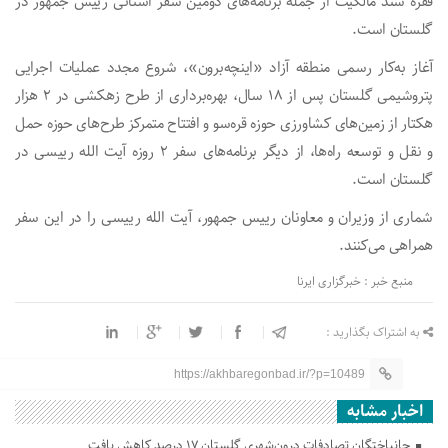
فقره سند مالکیت از جمله برنامه‌های دومین سفر استانی رییس جمهور در
گلستان است.
آغاز به‌کار رسمی منطقه آزاد «اینچه‌برون»، شروع مجدد عملیات اجرایی
پتروشیمی گلستان پس از ۱۸ سال، بهره‌برداری از طرح زهکشی در ۲ هزار
هکتار از زمین‌های کشاورزی حوزه قره‌سو و افتتاح متمرکز طرح‌های حوزه حمل
و نقل و توسعه راه‌ها، از دیگر برنامه‌های سفر ۲ روزه آیت الله رییسی در
گلستان است.
شماری از وزیران و معاونان رییس جمهور، آیت الله رییسی را در این سفر
همراهی می‌کنند.
منبع خبر : خبرگزاری ایرنا
به اشتراک بگذارید :
https://akhbaregonbad.ir/?p=10489
اخبار مشابه
جانباختگان تصادفات درون‌شهری گلستان ۱۷ درصد کاهش یافت