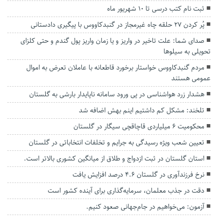
ثبت نام کتب درسی تا ۱۰ شهریور ماه
پُر کردن ۲۷ حلقه چاه غیرمجاز در گنبدکاووس با پیگیری دادستانی
صدای شما: علت تاخیر در واریز و یا زمان واریز پول گندم و حتی کلزای
تحویلی به سیلوها
مردم گنبدکاووس خواستار برخورد قاطعانه با عاملان تعرض به اموال
عمومی هستند
هشدار زرد هواشناسی در پی ورود سامانه ناپایدار بارشی به گلستان
تلخند: مشکل کم داشتیم اینم بهش اضافه شد
محکومیت ۶ میلیاردی قاچاقچی سیگار در گلستان
تعیین شعب ویژه رسیدگی به جرایم و تخلفات انتخاباتی در گلستان
استان گلستان در ثبت ازدواج و طلاق از میانگین کشوری بالاتر است.
نرخ فرزندآوری در گلستان ۴.۶ درصد افزایش یافت
دقت در جذب معلمان، سرمایه‌گذاری برای آینده کشور است
آزمون: می‌خواهیم در جام‌جهانی صعود کنیم.