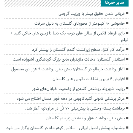
سایر خبرها
قربانی شدن حقوق بیمار با ویزیت گروهی
خاموشی ۹۰ کیلومتر از محورهای گلستان به دلیل سرقت
بازی فرهاد قائمی از سالن های درجه یک دنیا تا زمین های خاکی گنبد +
فیلم
درآمد کم کلزا، سطح زیرکشت گندم گلستان را بیشتر کرد
استاندار گلستان: دخالت مازندران مانع بزرگ گردشگری آشوراده است
آغاز برداشت خرمالو در گلستان؛ پیش بینی برداشت ۹ هزار تن محصول
افزایش ۶ برابری تخلفات نانوایی های گلستان
روایت شهروند روشندل گنبدی از وضعیت خیابان‌های شهر
مرکز پزشکی قانونی گنبدکاووس در دهه فجر امسال افتتاح می شود
برداشت پسته وحشی با پیش‌بینی ۷۰ تُن در مراوه‌تپه آغاز شد.
پیش بینی برداشت هزار و ۵۰۰ تن زیره در گلستان
جشنواره پوشش اصیل ایرانی- اسلامی گوهرشاد در گلستان برگزار می شود