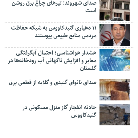
صدای شهروند: تیرهای چراغ برق روشن
است
۱۱ دهیاری گنبدکاووس به شبکه حفاظت
مردمی منابع طبیعی پیوستند
هشدار هواشناسی؛ احتمال آبگرفتگی
معابر و افزایش ناگهانی آب رودخانه‌ها در
گلستان
صدای نانوای گنبدی و گلایه از قطعی برق
حادثه انفجار گاز منزل مسکونی در
گنبدکاووس