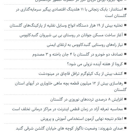
استاندار: بابک زنجانی با ۱۱ هلدینگ اقتصادی پیگیر سرمایه‌گذاری در
گلستان است
تخلیه بیش از ۱۹ هزار دستگاه انواع وسایل نقلیه از پارکینگ‌های گلستان
آغاز ساخت مسکن جوانان در روستای بی بی شیروان گنبدکاووس
نیاز راه‌های روستایی گنبدکاووس به ارتقای ایمنی
تصادف دو خودرو در گلستان با ۴ جان باخته و ۳ مصدوم
کرونا از هفته آینده نزولی می شود؟
کشف بیش از یک کیلوگرم ترافل قاچاق در مینودشت
رهاسازی بیش از ۱۲ میلیون قطعه بچه ماهی خاویاری در آبهای استان
گلستان
افزایش ۸ درصدی ترددهای نوروزی در گلستان
محاسبه تعرفه آزاد در زمان قطعی اینترنت در مراکز درمانی تخلف است
اعلام نتیجه نهایی آزمون استخدامی آموزش و پرورش
صدای شهروند: وضعیت ناگوار کوچه های خیابان گلشن شرقی گنبد