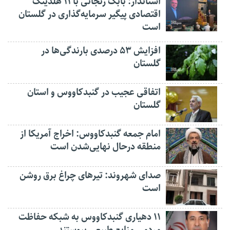
استاندار: بابک زنجانی با ۱۱ هلدینگ
اقتصادی پیگیر سرمایه‌گذاری در گلستان
است
افزایش ۵۳ درصدی بارندگی‌ها در
گلستان
اتفاقی عجیب در‌ گنبدکاووس و استان
گلستان
امام جمعه گنبدکاووس: اخراج آمریکا از
منطقه درحال نهایی‌شدن است
صدای شهروند: تیرهای چراغ برق روشن
است
۱۱ دهیاری گنبدکاووس به شبکه حفاظت
مردمی منابع طبیعی پیوستند