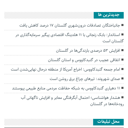
جديدترين ها
جانباختگان تصادفات درون‌شهری گلستان ۱۷ درصد کاهش یافت
استاندار: بابک زنجانی با ۱۱ هلدینگ اقتصادی پیگیر سرمایه‌گذاری در
گلستان است
افزایش ۵۳ درصدی بارندگی‌ها در گلستان
اتفاقی عجیب در‌ گنبدکاووس و استان گلستان
امام جمعه گنبدکاووس: اخراج آمریکا از منطقه درحال نهایی‌شدن است
صدای شهروند: تیرهای چراغ برق روشن است
۱۱ دهیاری گنبدکاووس به شبکه حفاظت مردمی منابع طبیعی پیوستند
هشدار هواشناسی؛ احتمال آبگرفتگی معابر و افزایش ناگهانی آب
رودخانه‌ها در گلستان
محل تبلیغات