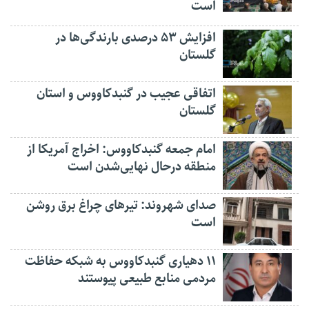
است
افزایش ۵۳ درصدی بارندگی‌ها در
گلستان
اتفاقی عجیب در‌ گنبدکاووس و استان
گلستان
امام جمعه گنبدکاووس: اخراج آمریکا از
منطقه درحال نهایی‌شدن است
صدای شهروند: تیرهای چراغ برق روشن
است
۱۱ دهیاری گنبدکاووس به شبکه حفاظت
مردمی منابع طبیعی پیوستند