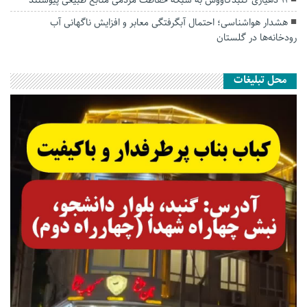
۱۱ دهیاری گنبدکاووس به شبکه حفاظت مردمی منابع طبیعی پیوستند
هشدار هواشناسی؛ احتمال آبگرفتگی معابر و افزایش ناگهانی آب
رودخانه‌ها در گلستان
محل تبلیغات