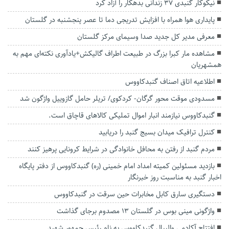
نیکوکار گنبدی ۳۷ زندانی بدهکار را آزاد کرد
پایداری هوا همراه با افزایش تدریجی دما تا عصر پنجشنبه در گلستان
معرفی مدیر کل جدید صدا وسیمای مرکز گلستان
مشاهده مار کبرا بزرگ در طبیعت اطراف گالیکش+یادآوری نکته‌ای مهم به
همشهریان
اطلاعیه اتاق اصناف گنبدکاووس
مسدودی موقت محور گرگان- کردکوی/ تریلر حامل گازوییل واژگون شد
گنبدکاووس نیازمند انبار اموال تملیکی کالاهای قاچاق است.
کنترل ترافیک میدان بسیج گنبد را دریابید
مردم گنبد از رفتن به محافل خانوادگی در شرایط کرونایی پرهیز کنند
بازدید مسئولین کمیته امداد امام‌ خمینی (ره) گنبدکاووس از دفتر پایگاه
اخبار گنبد به مناسبت روز خبرنگار
دستگیری سارق کابل مخابرات حین سرقت در گنبدکاووس
واژگونی مینی بوس در گلستان ۱۳ مصدوم برجای گذاشت
افتتاح آکادمی والیبال گنبدکاووس به نام رئیس جمهور شهید