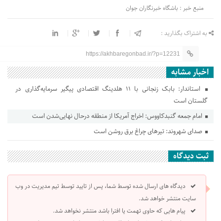
منبع خبر : باشگاه خبرنگاران جوان
به اشتراک بگذارید :
https://akhbaregonbad.ir/?p=12231
اخبار مشابه
استاندار: بابک زنجانی با ۱۱ هلدینگ اقتصادی پیگیر سرمایه‌گذاری در
گلستان است
امام جمعه گنبدکاووس: اخراج آمریکا از منطقه درحال نهایی‌شدن است
صدای شهروند: تیرهای چراغ برق روشن است
ثبت دیدگاه
دیدگاه های ارسال شده توسط شما، پس از تایید توسط تیم مدیریت در وب
سایت منتشر خواهد شد.
پیام هایی که حاوی تهمت یا افترا باشد منتشر نخواهد شد.