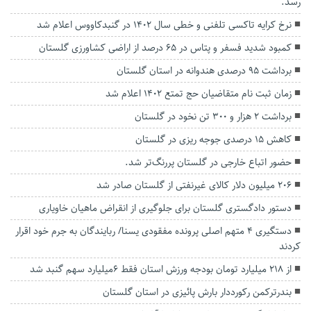
رسد.
نرخ کرایه تاکسی تلفنی و خطی سال 1402 در گنبدکاووس اعلام شد
کمبود شدید فسفر و پتاس در ۶۵ درصد از اراضی کشاورزی گلستان
برداشت ۹۵ درصدی هندوانه در استان گلستان
زمان ثبت نام متقاضیان حج تمتع ۱۴۰۲ اعلام شد
برداشت ۲ هزار و ۳۰۰ تن نخود در گلستان
کاهش ۱۵ درصدی جوجه ریزی در گلستان
حضور اتباع خارجی در گلستان پررنگ‌تر شد.
۲۰۶ میلیون دلار کالای غیرنفتی از گلستان صادر شد
دستور دادگستری گلستان برای جلوگیری از انقراض ماهیان خاویاری
دستگیری ۴ متهم اصلی پرونده مفقودی یسنا/ ربایندگان به جرم خود اقرار
کردند
از 218 میلیارد تومان بودجه ورزش استان فقط 6میلیارد سهم گنبد شد
بندرترکمن رکورددار بارش پائیزی در استان گلستان