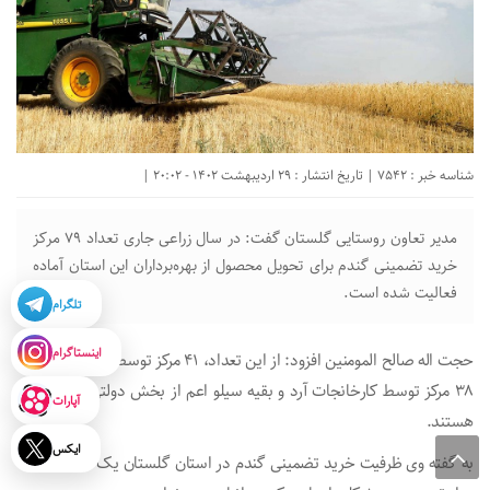
شناسه خبر : 7542 | تاریخ انتشار : 29 اردیبهشت 1402 - 20:02 |
مدیر تعاون روستایی گلستان گفت: در سال زراعی جاری تعداد ۷۹ مرکز
خرید تضمینی گندم برای تحویل محصول از بهره‌برداران این استان آماده
فعالیت شده است.
تلگرام
اینستاگرام
حجت اله صالح المومنین افزود: از این تعداد، ۴۱ مرکز توسط تعاون روستایی،
۳۸ مرکز توسط کارخانجات آرد و بقیه سیلو اعم از بخش دولتی و خصوصی
آپارات
هستند.
ایکس
به گفته وی ظرفیت خرید تضمینی گندم در استان گلستان یک میلیون و ۱۰۰