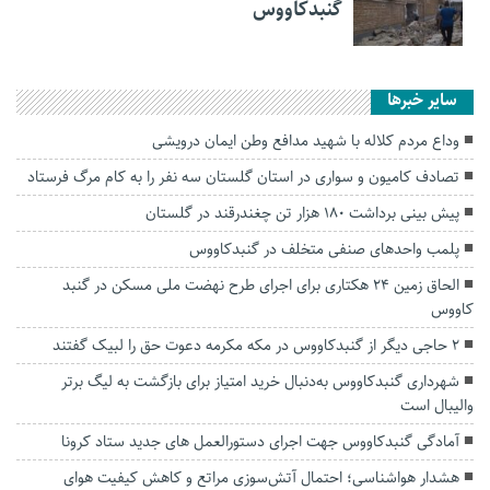
گنبدکاووس
سایر خبرها
وداع مردم کلاله با شهید مدافع وطن ایمان درویشی
تصادف کامیون و سواری در استان گلستان سه نفر را به کام مرگ فرستاد
پیش بینی برداشت ۱۸۰ هزار تن چغندرقند در گلستان
پلمب واحد‌های صنفی متخلف در گنبدکاووس
الحاق زمین ۲۴ هکتاری برای اجرای طرح نهضت ملی مسکن در گنبد
کاووس
۲ حاجی دیگر از گنبدکاووس در‌ مکه مکرمه دعوت حق را لبیک گفتند
شهرداری گنبدکاووس به‌دنبال خرید امتیاز برای بازگشت به لیگ برتر
والیبال است
آمادگی گنبدکاووس جهت اجرای دستورالعمل های جدید ستاد کرونا
هشدار هواشناسی؛ احتمال آتش‌سوزی مراتع و کاهش کیفیت هوای