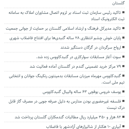
گلستان
تاکید رئیس سازمان ثبت اسناد بر لزوم اتصال مشاوران املاک به سامانه
ثبت الکترونیک اسناد
تاکید مدیرکل فرهنگ و ارشاد اسلامی گلستان بر حمایت از جوانی جمعیت
پایان خوش چشم انتظاری ۲۸ ساله گنبدی‌ها برای افتتاح فاضلاب شهری
ارواح سرگردان در گرگان دستگیر شدند
سوت آغاز مسابقات سوارکاری در گنبدکاووس زده شد.
۷۹ مرکز خرید تضمینی گندم در گلستان آماده فعالیت شد
گنبدکاووس مهرماه میزبان مسابقات بدمینتون رنکینگ جوانان و انتخابی
تیم ملی است.
یوسف خروس بوقچی ۶۳ ساله والیبال گنبدکاووس
فلسفه غیرحضوری بودن مدارس به دلیل صرفه جویی در مصرف گاز قابل
درک نیست
۸۲ هزار و ۳۵۰ میلیارد ریال مطالبات گندمکاران گلستان پرداخت شد
آبیاری ۱۰ هکتار از شالیزار‌های آزادشهر با فاضلاب