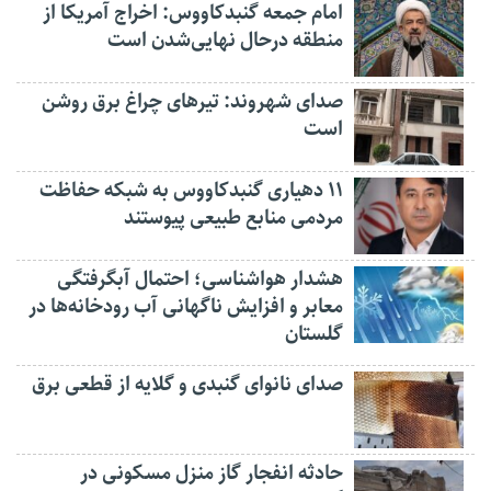
امام جمعه گنبدکاووس: اخراج آمریکا از
منطقه درحال نهایی‌شدن است
صدای شهروند: تیرهای چراغ برق روشن
است
۱۱ دهیاری گنبدکاووس به شبکه حفاظت
مردمی منابع طبیعی پیوستند
هشدار هواشناسی؛ احتمال آبگرفتگی
معابر و افزایش ناگهانی آب رودخانه‌ها در
گلستان
صدای نانوای گنبدی و گلایه از قطعی برق
حادثه انفجار گاز منزل مسکونی در