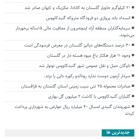
۲۰ کیلوگرم خاویار گلستان به کانادا، مکزیک و تایوان صادر شد
انسداد باند پروازی دو فرودگاه متروکه گنبدکاووس
سرمایه‌گذاران منطقه آزاد اینچه‌برون از معافیت مالی 15ساله برخوردار
می‌شوند.
۳۰ درصد دستگاه‌های دیالیز گلستان در معرض فرسودگی است
وجود ۱۱ هزار هکتار باغ میوه هسته دار در گلستان
ناوگان حمل و نقل عمومی شهر گنبدکاووس نونوار شد
سردار آزمون دوست ندارد رونالدو رکورد دایی را بزند.
صادرات محموله ۲۵ تنی سیب زمینی استان گلستان به قزاقستان
گلباران گنبدکاووس با کاشت ۲ میلیون گل بهاری
شهروندان گنبدی امسال ۴۰ میلیارد ریال عوارض به شهرداری پرداخت
کردند
جديدترين ها