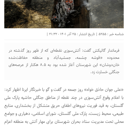
شناسه خبر : 5255 | تاریخ انتشار : 25 آذر 1401 - 21:32 |
فرماندار گالیکش گفت: آتش‌سوزی نقطه‌ای که از ظهر روز گذشته در
محدوده «قوشه چشمه، جمشیدآباد و منطقه حفاظت‌شده
خان‌دوشان» این شهرستان آغاز شده بود به ۸.۵ هکتار از عرصه‌های
جنگلی خسارت زد.
«علی جوان حاذق خواه» روز جمعه در گفت و گو با خبرنگار ایرنا اظهار کرد:
با اعلام وقوع آتش‌سوزی در چند نقطه از مناطق جنگلی حاشیه پارک ملی
گلستان، به قید فوریت نیروهای اطفای حریق متشکل از بخشداری، منابع
طبیعی، محیط زیست، پارک ملی گلستان، شورای اسلامی، دهیاری و جوامع
محلی تحت مدیریت ستاد بحران شهرستان برای مهار آتش به منطقه اعزام