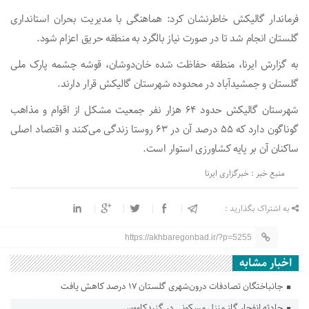
فرماندار گالیکش خاطرنشان کرد: هماهنگی‌ با مدیریت بحران استانداری
گلستان انجام شد تا در صورت نیاز بالگرد به منطقه حریق اعزام شود.
به گزارش ایرنا، منطقه حفاظت شده خان‌دوشان، قوشه چشمه پارک ملی
گلستان و جمشیدآباد در محدوده شهرستان گالیکش قرار دارند.
شهرستان گالیکش حدود ۶۴ هزار نفر جمعیت مشکل از اقوام و مذاهب
گوناگون دارد که ۵۵ درصد آن در ۶۳ روستا زندگی می‌کنند و اقتصاد اصلی
ساکنان آن بر پایه کشاورزی استوار است.
منبع خبر : خبرگزاری ایرنا
به اشتراک بگذارید :
https://akhbaregonbad.ir/?p=5255
اخبار مشابه
جانباختگان تصادفات درون‌شهری گلستان ۱۷ درصد کاهش یافت
حادثه انفجار گاز منزل مسکونی در گنبدکاووس