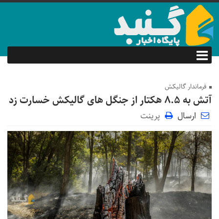
فرماندار گالیکش
آتش به ۸.۵ هکتار از جنگل های گالیکش خسارت زد
ارسال
پرینت