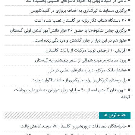
قاتلی در گنبدکاووس به احترام تاسوعای حسینی بخشیده شد
برگزاری مسابقات تیراندازی به اهداف پروازی در گنبدکاووس
۳۶ دستگاه شتاب نگار زلزله در گلستان نصب شده است
برگزاری جشن شکوفه‌ها با حضور ۳۶ هزار دانش‌آموز کلاس اولی گلستان
هنوز هم در‌ این دیار از جان گذشتن و مردانگی زنده است.
افزایش ۱۰ درصدی تولید مرکبات از باغات گلستان
ورود سامانه مرطوب شمالی از عصر پنجشنبه به گلستان
هشدار بانک مرکزی درباره دلارهای تقلبی در بازار
پل روستای کورکلی را برای جلوگیری از حادثه ناگوار دریابید.
شهروندان گنبدی امسال ۴۰ میلیارد ریال عوارض به شهرداری پرداخت
کردند
جديدترين ها
جانباختگان تصادفات درون‌شهری گلستان ۱۷ درصد کاهش یافت