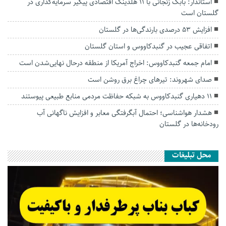
استاندار: بابک زنجانی با ۱۱ هلدینگ اقتصادی پیگیر سرمایه‌گذاری در
گلستان است
افزایش ۵۳ درصدی بارندگی‌ها در گلستان
اتفاقی عجیب در‌ گنبدکاووس و استان گلستان
امام جمعه گنبدکاووس: اخراج آمریکا از منطقه درحال نهایی‌شدن است
صدای شهروند: تیرهای چراغ برق روشن است
۱۱ دهیاری گنبدکاووس به شبکه حفاظت مردمی منابع طبیعی پیوستند
هشدار هواشناسی؛ احتمال آبگرفتگی معابر و افزایش ناگهانی آب
رودخانه‌ها در گلستان
محل تبلیغات