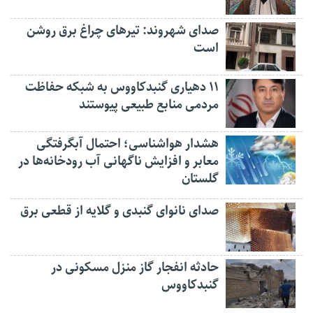
صدای شهروند: تیرهای چراغ برق روشن
است
۱۱ دهیاری گنبدکاووس به شبکه حفاظت
مردمی منابع طبیعی پیوستند
هشدار هواشناسی؛ احتمال آبگرفتگی
معابر و افزایش ناگهانی آب رودخانه‌ها در
گلستان
صدای نانوای گنبدی و گلایه از قطعی برق
حادثه انفجار گاز منزل مسکونی در
گنبدکاووس