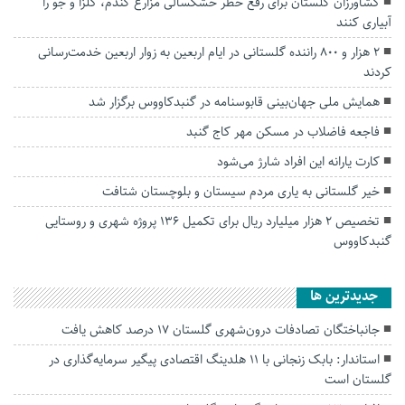
کشاورزان گلستان برای رفع خطر خشکسالی مزارع گندم، کلزا و جو را
آبیاری کنند
۲ هزار و ۸۰۰ راننده گلستانی در ایام اربعین به زوار اربعین خدمت‌رسانی
کردند
همایش ملی جهان‌بینی قابوسنامه در گنبدکاووس برگزار شد
فاجعه فاضلاب در مسکن مهر کاج گنبد
کارت یارانه این افراد شارژ می‌شود
خیر گلستانی به یاری مردم سیستان و بلوچستان شتافت
تخصیص ۲ هزار میلیارد ریال برای تکمیل ۱۳۶ پروژه شهری و روستایی
گنبدکاووس
جديدترين ها
جانباختگان تصادفات درون‌شهری گلستان ۱۷ درصد کاهش یافت
استاندار: بابک زنجانی با ۱۱ هلدینگ اقتصادی پیگیر سرمایه‌گذاری در
گلستان است