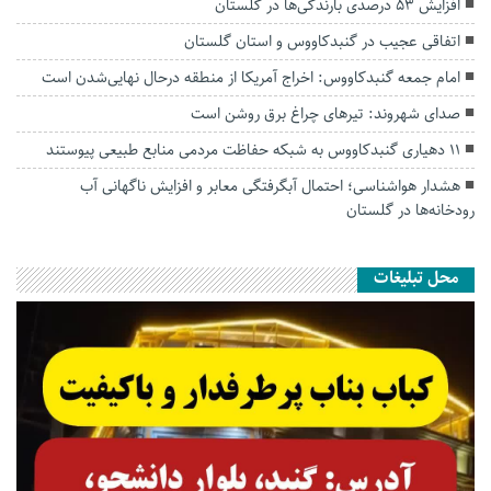
افزایش ۵۳ درصدی بارندگی‌ها در گلستان
اتفاقی عجیب در‌ گنبدکاووس و استان گلستان
امام جمعه گنبدکاووس: اخراج آمریکا از منطقه درحال نهایی‌شدن است
صدای شهروند: تیرهای چراغ برق روشن است
۱۱ دهیاری گنبدکاووس به شبکه حفاظت مردمی منابع طبیعی پیوستند
هشدار هواشناسی؛ احتمال آبگرفتگی معابر و افزایش ناگهانی آب
رودخانه‌ها در گلستان
محل تبلیغات