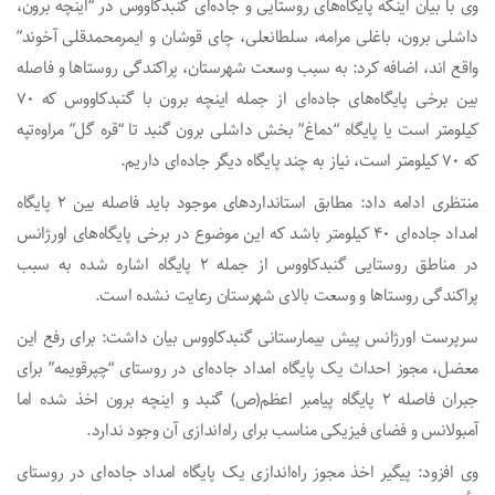
وی با بیان اینکه پایگاه‌های روستایی و جاده‌ای گنبدکاووس در “اینچه برون،
داشلی برون، باغلی مرامه، سلطانعلی، چای قوشان و ایمرمحمدقلی آخوند”
واقع اند، اضافه کرد: به سبب وسعت شهرستان، پراکندگی روستاها و فاصله
بین برخی پایگاه‌های جاده‌ای از جمله اینچه برون با گنبدکاووس که ۷۰
کیلومتر است یا پایگاه “دماغ” بخش داشلی برون گنبد تا “قره گل” مراوه‌تپه
که ۷۰ کیلومتر است، نیاز به چند پایگاه دیگر جاده‌ای داریم.
منتظری ادامه داد: مطابق استانداردهای موجود باید فاصله بین ۲ پایگاه
امداد جاده‌ای ۴۰ کیلومتر باشد که این موضوع در برخی پایگاه‌های اورژانس
در مناطق روستایی گنبدکاووس از جمله ۲ پایگاه اشاره شده به سبب
پراکندگی روستاها و وسعت بالای شهرستان رعایت نشده است.
سرپرست اورژانس پیش بیمارستانی گنبدکاووس بیان داشت: برای رفع این
معضل، مجوز احداث یک پایگاه امداد جاده‌ای در روستای “چپرقویمه” برای
جبران فاصله ۲ پایگاه پیامبر اعظم(ص) گنبد و اینچه برون اخذ شده اما
آمبولانس و فضای فیزیکی مناسب برای راه‌اندازی آن وجود ندارد.
وی افزود: پیگیر اخذ مجوز راه‌اندازی یک پایگاه امداد جاده‌ای در روستای