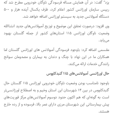
یزد” گفت: در آن همایش مساله فرسودگی ناوگان خودرویی مطرح شد که
رییس سازمان اورژانس کشور اعلام کرد، ظرف یکسال آینده هزار و ۵۰۰
دستگاه آمبولانس جدید به سیستم اورژانس اضافه خواهد شد.
وی افزود: درصورت تحقق این موضوع و توزیع آمبولانس‌های جدید انشاالله
وضعیت ناوگان اورژانس ۱۱۵ استان‌های کشور از جمله گلستان بهبود
می‌یابد.
مقسمی اضافه کرد: باوجود فرسودگی آمبولانس های اورژانس گلستان اما
همکاران ما در این نهاد با چنگ و دندان به بیماران و مصدومان سوانح
رانندگی خدمات ارائه می‌کنند.
حال اورژانسی آمبولانس‌های ۱۱۵ گنبدکاووس
باوجود نامناسب بودن وضعیت ناوگان خودرویی اورژانس ۱۱۵ گلستان حال
گنبدکاووس در بین ۱۴ شهرستان‌ این استان وخیم و به اصطلاح اورژانسی‌تر
است به گونه‌ای که هم اکنون حدود دوسوم آمبولانس‌های مرکز فوریت‌های
پیش بیمارستانی این شهرستان مرزی دارای عمر بالا، فرسوده و از رده خارج
هستند.