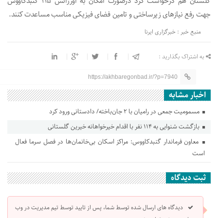
گلستان هم درخواست کرد درصورت امکان به اورژانس ۱۱۵ گنبدکاووس
جهت رفع نیازهای زیرساختی و تامین فضای فیزیکی مناسب مساعدت کنند.
منبع خبر : خبرگزاری ایرنا
به اشتراک بگذارید :
https://akhbaregonbad.ir/?p=7940
اخبار مشابه
مسمومیت جمعی در رامیان با ۲ جان‌باخته/ دادستانی ورود کرد
بازگشت شنوایی به ۱۱۴ نفر با اقدام خیرخواهانه خیرین گلستانی
معاون فرماندار گنبدکاووس: مراکز اسکان بی‌خانمان‌ها در فصل سرما فعال
است
ثبت دیدگاه
دیدگاه های ارسال شده توسط شما، پس از تایید توسط تیم مدیریت در وب