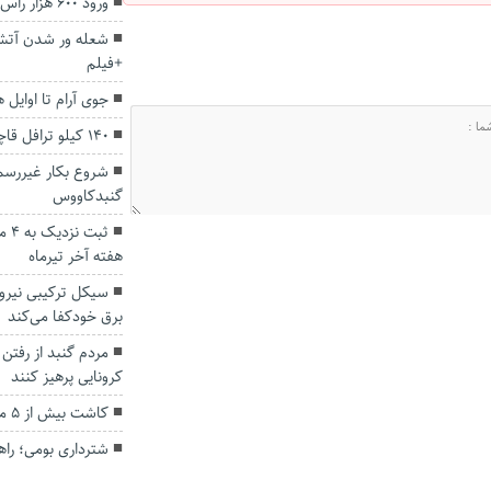
ورود ۶۰۰ هزار راس دام‌ عشایر به استان گلستان
شعله ور شدن آتش 
+فیلم
جوی آرام تا اوایل 
۱۴۰ کیلو ترافل قاچاق در گنبد کاووس کشف شد
شروع بکار غیررسم
گنبدکاووس
ثبت
هفته آخر تیرماه
سیکل ترکیبی نیروگا
برق خودکفا می‌کند
مردم گنبد از رفتن
کرونایی پرهیز کنند
کاشت بیش از ۵ میلیون اصله نهال امسال در گلستان
شترداری بومی؛ راه