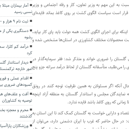
ت به این مهم به وزیر تعاون، کار و رفاه اجتماعی و وزیر
آمار بیماران مبتلا
نسبی رسید
ر قرار است سیاست الگوی کشت بر روی کاغذ بماند فایده‌ای
ثبت نام ۹ هزار و ۵۰۰ گلستانی برای سفر اربعین
دستگیری یکی از م
که برای اجرای الگوی کشت همه دولت باید پای کار بیاید،
رشوه
کشت محصولات مختلف کشاورزی در استان‌ها مشخص شده و
درآمد کم کلزا، س
کرد
 گلستان را ضروری خواند و متذکر شد: فقر سرمایه‌گذار در
دیدار استاندار گلس
 می‌طلبد، متأسفانه گلستان از لحاظ درآمد سرانه جزو پنج
امور خارجه ترکمنستا
اقدام عملی و فور
کمبودهای ضروری بیم
ال آنکه اگر مسئولان به همین ظرفیت توجه کنند در رونق
ه نمایندگان مجلس و استاندار گلستان به منطقه آزاد اینچه
آفت و علف‌های هر
توصیه به کشاورزان
ا زمانی که روی کاغذ باشد فایده ندارد.
محرم و معجزه بخش
قتصاد و دارایی خواست به گلستان کمک کند تا این استان به
گذشتند
 در حال حاضر که غرب با ایران دشمنی دارد، می‌توان از
ورزشکاران پاراآسی