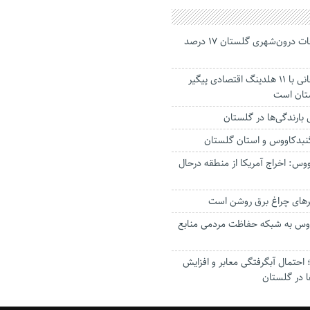
جانباختگان تصادفات درون‌شهری گلستان ۱۷ درصد
استاندار: بابک زنجانی با ۱۱ هلدینگ اقتصادی پیگیر
ستان است
گنبدکاووس و استان گلستان
وس: اخراج آمریکا از منطقه درحال
رهای چراغ برق روشن است
اووس به شبکه حفاظت مردمی منابع
حتمال آبگرفتگی معابر و افزایش
ا در گلستان