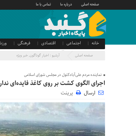
صفحه اصلی
درباره ما
تماس با ما
خانه
اجتماعی
اقتصادی
فرهنگی
ورزش
صدای شهروند
آگهی دولتی
صفحه اصلی
آرشیو :
اخبار گوناگون
,
خبر ویژه
نماینده مردم علی‌آبادکتول در مجلس شورای اسلامی
اجرای الگوی کشت بر روی کاغذ فایده‌ای ندار
ارسال
پرینت