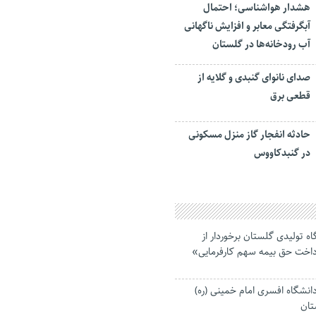
هشدار هواشناسی؛ احتمال
آبگرفتگی معابر و افزایش ناگهانی
آب رودخانه‌ها در گلستان
صدای نانوای گنبدی و گلایه از
قطعی برق
حادثه انفجار گاز منزل مسکونی
در گنبدکاووس
ر و ۵۴۵ کارگاه تولیدی گلستان برخوردار از
رداخت حق بیمه سهم کارفرمایی»
انشگاه افسری امام خمینی (ره)
تان