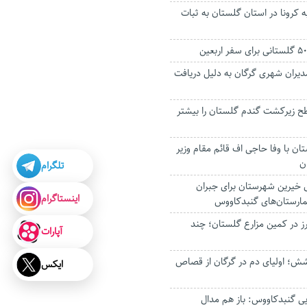
 به کرونا در استان گلستان به ثبات
دیران شهری گرگان به دلیل دریافت
طح زیرکشت گندم گلستان را بیشتر
تان با وفا حاجی اف قائم مقام وزیر
ن
تلگرام
ی خیرین شهرستان برای جبران
اینستاگرام
ارستان‌های گنبدکاووس
ز در کمین مزارع گلستان؛ چند
آپارات
ش؛ اولیای دم در گرگان از قصاص
ایکس
ایی گنبدکاووس: باز هم مدال