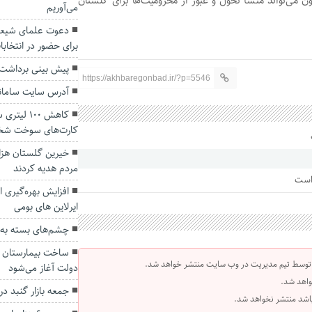
ن می‌تواند منشأ تحول و عبور از محرومیت‌ها برای گلستان
می‌آوریم
دعوت علمای شیعه
برای حضور در انتخابا
پیش بینی برداشت ۲۰ هزار تن انار از باغ‌های گلست
https://akhbaregonbad.ir/?p=5546
آدرس سایت سامانه
کارت‌های سوخت ش
مردم هدیه کردند
 است
افزایش بهره‌گیری از
ایرلاین های بومی
چشم‌های بسته به‌ر
 توسط تیم مدیریت در وب سایت منتشر خواهد شد.
دولت آغاز می‌شود
واهد شد.
جمعه بازار گنبد در
 باشد منتشر نخواهد شد.