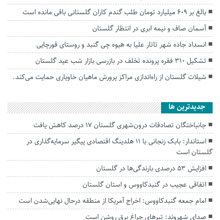
بالغ بر ۶۰۹ میلیارد تومان طلب گندم کاران گلستانی باقی مانده است
آسمان صاف و نیمه ابری در انتظار گلستان
انسداد جاده شهر تاتار علیا به هیوه چی گنبد و روستای قورچایی
تشکیل ۳۱۰ فقره پرونده تخلف در بازرسی‌ بازار شب عید گلستان
شیلات گلستان از راه‌اندازی مراکز پرورش ماهیان خاویاری حمایت می‌کند.
جديدترين ها
جانباختگان تصادفات درون‌شهری گلستان ۱۷ درصد کاهش یافت
استاندار: بابک زنجانی با ۱۱ هلدینگ اقتصادی پیگیر سرمایه‌گذاری در
گلستان است
افزایش ۵۳ درصدی بارندگی‌ها در گلستان
اتفاقی عجیب در‌ گنبدکاووس و استان گلستان
امام جمعه گنبدکاووس: اخراج آمریکا از منطقه درحال نهایی‌شدن است
صدای شهروند: تیرهای چراغ برق روشن است