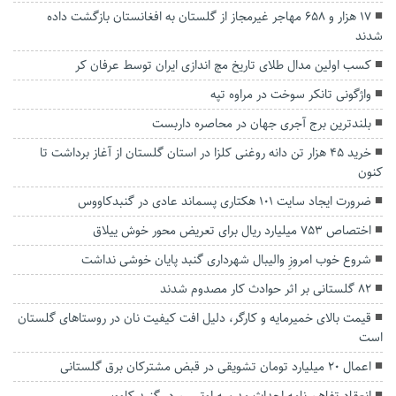
۱۷ هزار و ۶۵۸ مهاجر غیرمجاز از گلستان به افغانستان بازگشت داده
شدند
کسب اولین مدال طلاى تاریخ مچ اندازی ایران توسط عرفان کر
واژگونی تانکر سوخت در مراوه تپه
بلندترین برج آجری جهان در محاصره داربست
خرید ۴۵ هزار تن دانه روغنی کلزا در استان گلستان از آغاز برداشت تا
کنون
ضرورت ایجاد سایت ۱۰۱ هکتاری پسماند عادی در گنبدکاووس
اختصاص ۷۵۳ میلیارد ریال برای تعریض محور خوش ییلاق
شروع خوب امروزِ والیبال شهرداری گنبد پایان خوشی نداشت
۸۲ گلستانی بر اثر حوادث کار مصدوم شدند
قیمت بالای خمیرمایه و کارگر، دلیل افت کیفیت نان در روستاهای گلستان
است
اعمال ۲۰ میلیارد تومان تشویقی در قبض مشترکان برق گلستانی