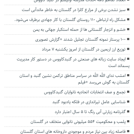
انعقاد تفاهم نامه احداث مدرسه اوتیسم در گنبد کاووس
سبز نشدن برخی از مزارع کلزا در گلستان به خاطر ماندآبی است
مشکل راه ارتباطی ۱۱۰ روستای گلستان با کار جهادی برطرف می‌شود.
خشم و انزجار گلستانی ها از حمله استکبار جهانی به یمن
۱۰۰ پرستار نمونه گلستان تجلیل شدند +گزارش تصویری
توزیع ارز اربعین در گلستان از امروز یکشنبه ۷ مرداد
ایجاد سایت زباله های صنعتی در گنبدکاووس در دستور کار مدیریت
پسماند است
امشب ندای الله الله در سراسر مناطق ترکمن نشین گنبد و استان
گلستان به گوش می‌رسد +فیلم
تجمع و صف انتخابات اتحادیه نانوایان گنبدکاووس
شناسایی عامل تیراندازی در فلکه یادبود گنبد
گذرنامه زیارتی آبی رنگ تا ۵ سال اعتبار دارد
پلمب و محکومیت ۵۵۴ میلیونی نانوایی متخلف در گلستان
فاصله زیاد بین نیاز مردم و موجودی داروخانه های استان گلستان