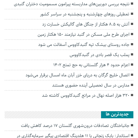
نتیجه بررسی دوربین‌های مداربسته پیرامون مسمومیت دختران گنبدی
تعطیلی روزهای چهارشنبه و پنجشنبه در سراسر کشور
آتش به ۸.۵ هکتار از جنگل های گالیکش خسارت زد
اجرای طرح ملی مسکن در گنبد نیازمند ۱۵۰ هکتار زمین
جاده روستای بیشک تپه گنبدکاووس آسفالت می شود
پملب یک قصر بادی در گنبدکاووس
اعزام حدود ۴ هزار گلستانی به حج تمتع ۱۴۰۲
اتصال خلیج گرگان به دریای خزر آبان ماه امسال برقرار می‌شود
مدارس در سال تحصیلی آینده حضوری هستند
۳۲۰ هزار اصله نهال در مراتع گنبدکاووس کاشته شد
جديدترين ها
جانباختگان تصادفات درون‌شهری گلستان ۱۷ درصد کاهش یافت
استاندار: بابک زنجانی با ۱۱ هلدینگ اقتصادی پیگیر سرمایه‌گذاری در