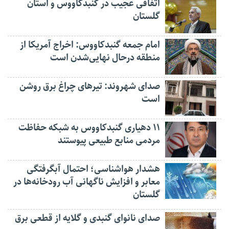
اتفاقی عجیب در‌ گنبدکاووس و استان
گلستان
امام جمعه گنبدکاووس: اخراج آمریکا از
منطقه درحال نهایی‌شدن است
صدای شهروند: تیرهای چراغ برق روشن
است
۱۱ دهیاری گنبدکاووس به شبکه حفاظت
مردمی منابع طبیعی پیوستند
هشدار هواشناسی؛ احتمال آبگرفتگی
معابر و افزایش ناگهانی آب رودخانه‌ها در
گلستان
صدای نانوای گنبدی و گلایه از قطعی برق