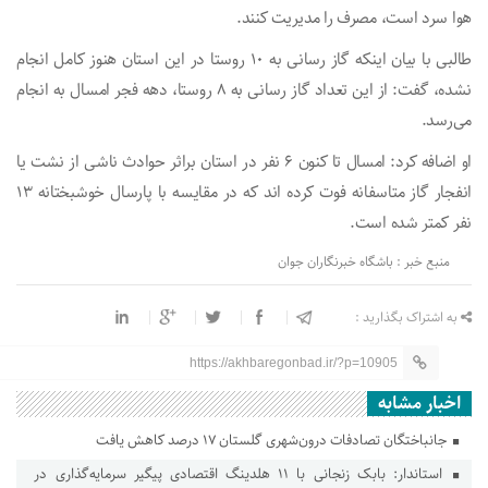
هوا سرد است، مصرف را مدیریت کنند.
طالبی با بیان اینکه گاز رسانی به ۱۰ روستا در این استان هنوز کامل انجام
نشده، گفت: از این تعداد گاز رسانی به ۸ روستا، دهه فجر امسال به انجام
می‌رسد.
او اضافه کرد: امسال تا کنون ۶ نفر در استان براثر حوادث ناشی از نشت یا
انفجار گاز متاسفانه فوت کرده اند که در مقایسه با پارسال خوشبختانه ۱۳
نفر کمتر شده است.
منبع خبر : باشگاه خبرنگاران جوان
به اشتراک بگذارید :
https://akhbaregonbad.ir/?p=10905
اخبار مشابه
جانباختگان تصادفات درون‌شهری گلستان ۱۷ درصد کاهش یافت
استاندار: بابک زنجانی با ۱۱ هلدینگ اقتصادی پیگیر سرمایه‌گذاری در