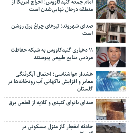
امام جمعه گنبدکاووس: اخراج آمریکا از
منطقه درحال نهایی‌شدن است
صدای شهروند: تیرهای چراغ برق روشن
است
۱۱ دهیاری گنبدکاووس به شبکه حفاظت
مردمی منابع طبیعی پیوستند
هشدار هواشناسی؛ احتمال آبگرفتگی
معابر و افزایش ناگهانی آب رودخانه‌ها در
گلستان
صدای نانوای گنبدی و گلایه از قطعی برق
حادثه انفجار گاز منزل مسکونی در