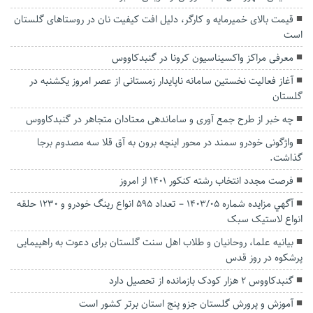
قیمت بالای خمیرمایه و کارگر، دلیل افت کیفیت نان در روستاهای گلستان
است
معرفی مراکز واکسیناسیون کرونا در گنبدکاووس
آغاز فعالیت نخستین سامانه ناپایدار زمستانی از عصر امروز یکشنبه در
گلستان
چه خبر از طرح جمع آوری و ساماندهی معتادان‌ متجاهر در گنبدکاووس
واژگونی خودرو سمند در محور اینچه برون به آق قلا سه مصدوم برجا
گذاشت.
فرصت مجدد انتخاب رشته کنکور ۱۴۰۱ از امروز
آگهي مزايده شماره 1403/05 – تعداد 595 انواع رینگ خودرو و 1230 حلقه
انواع لاستیک سبک
بیانیه علما، روحانیان و طلاب اهل سنت گلستان برای دعوت به راهپیمایی
پرشکوه در روز قدس
گنبدکاووس ۲ هزار کودک بازمانده از تحصیل دارد
آموزش و پرورش گلستان جزو پنج استان برتر کشور است