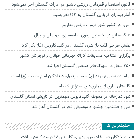
قانون استخدام قهرمانان ورزشی ناشنوا در ادارات گلستان اجرا نمی‌شود
آمار بیماران کرونایی گلستان به ۱۴۳ نفر رسید
امروز در کشور شهر قرمز و نارنجی نداریم
3 گلستانی در نخستین اردوی آماده‌سازی تیم ملی والیبال
بخش جراحی قلب باز شرق گلستان در گنبدکاووس آغاز بکار کرد
برگزاری افتتاحیه مسابقات کاراته قهرمانی جوانان و نوجوانان کشور
۲۵۰ شغل در شهرک‌های صنعتی گلستان احیا شد
امامزاده یحیی بن زید (ع) امسال پذیرای دلدادگان امام حسین (ع) است
گلستان عاری از بیماری‌های استراتژیک دام
نبود نمازخانه در محوطه گنبدقابوس مهمترین اثر تاریخی استان گلستان
سی و هشتمین جشنواره موسیقی فجر در گلستان آغاز شد
جديدترين ها
جانباختگان تصادفات درون‌شهری گلستان ۱۷ درصد کاهش یافت