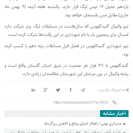
یازدهم جدول ۱۴ تیمی لیگ قرار دارد، یکشنبه هفته آینده (۹ بهمن ماه
جاری) مقابل مس رفسنجان خواهد بود.
تیم والیبال گنبدکاووس که سال‌هاست در مسابقات لیگ برتر شرکت دارد
امسال برای پنجمین بار با نام شهرداری در این رقابت‌ها شرکت کرده است.
تیم شهرداری گنبدکاووس در فصل قبل مسابقات رتبه دهم را کسب کرده
بود.
گنبدکاووس با ۴۱۱ هزار نفر جمعیت در شرق استان گلستان واقع است و
رشته والیبال در بین مردمان این شهرستان علاقمندان زیادی دارد.
به اشتراک بگذارید :
https://akhbaregonbad.ir/?p=5910
اخبار مشابه
شترداری بومی؛ راهکار احیای مراتع و کاهش ریزگردها
نقشه آزادی محکوم مالی ۶۷ میلیاردی با هوشیاری حفاظت دادگستری