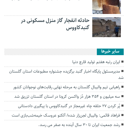
حادثه انفجار گاز منزل مسکونی در
گنبدکاووس
سایر خبرها
ایران رتبه هفتم تولید قارچ دنیا
مدیرمسئول پایگاه اخبار گنبد برگزیده جشنواره مطبوعات استان گلستان
شد
راهیابی تیم والیبال گلستان به مرحله نهایی رقابت‌های نوجوانان کشور
سه میلیون و ۳۵۴ هزار دُز واکسن کرونا در استان گلستان تزریق شد
پُر کردن ۲۷ حلقه چاه غیرمجاز در گنبدکاووس با پیگیری دادستانی
فراهاد قائمی: والیبال لجن‌زار شده/ آلکنو عروسک خیمه‌شب‌بازی است
رشد جمعیت ایران تا ۳۰ سال آینده به صفر می رسد.