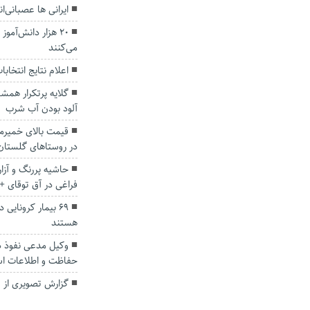
ایرانی ها عصبانی‌ان
۲۰ هزار دانش‌آمو
می‌کنند
اعلام نتایج انتخا
گلایه پرتکرار همش
آلود بودن آب شرب
قیمت بالای خمیرما
در روستاهای گلستا
حاشیه پررنگ و آز
فراغی در آق توقای +
۶۹ بیمار کرونایی
هستند
وکیل مدعی نفوذ د
حفاظت و اطلاعات ا
گزارش تصویری از 