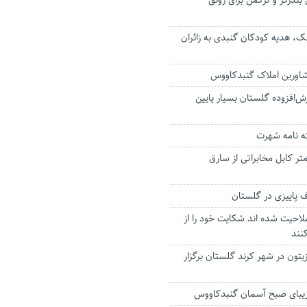
بندرگز و ترکمن برای رونق
، هدیه کودکان گنبدی به زائران
شاورین املاک گنبدکاووس
زش‌افزوده گلستان بسیار پایین
 نامه شهرت
 کابل مخابراتی از سارق
 پاییزی در گلستان
لاحیت شده اند شکایت خود را از
نند
تون در شهر کرند گلستان برگزار
 زیبای صبح آسمان گنبدکاووس