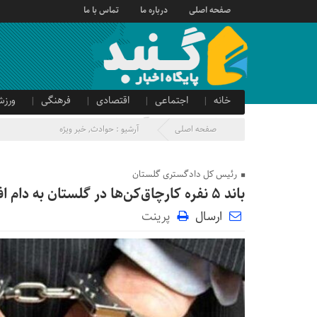
صفحه اصلی
درباره ما
تماس با ما
خانه
اجتماعی
اقتصادی
فرهنگی
ورزش
صدای شهروند
آگهی دولتی
صفحه اصلی
آرشیو :
حوادث
,
خبر ویژه
رئیس کل دادگستری گلستان
باند ۵ نفره کارچاق‌کن‌ها در گلستان به دام افتادند
ارسال
پرینت