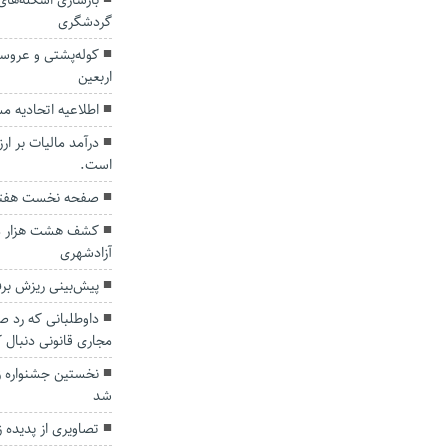
بازسازی اسکله‌های 
گردشگری
کوله‌پشتی و عروسک
اربعین
اطلاعیه اتحادیه م
درآمد مالیات بر ار
است.
صفحه نخست هفته
کشف هشت هزار متر
آزادشهری
پیش‌بینی ریزش برف
داوطلبانی که رد ص
مجاری قانونی دنبال ک
نخستین جشنواره زی
شد
تصاویری از پدیده