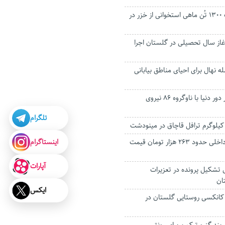
پیش بینی برداشت ۱۳۰۰ تُن ماهی استخوانی از خزر در
غاز سال تحصیلی در گلستان اجرا
ن اصله نهال برای احیای مناطق بیابانی
یک گنبدی در سفر دور دنیا با ناوگروه 86 نیروی
تلگرام
لوگرم ترافل قاچاق در مینودشت
اینستاگرام
واکسن آنفولانزای داخلی حدود ۲۶۳ هزار تومان قیمت
آپارات
 درصدی تشکیل پرونده در تعزیرات
ان
ایکس
کانکسی روستایی گلستان در