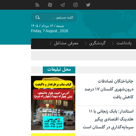
جمعه / ۱۶ مرداد / ۱۴۰۵
Friday, 7 August , 2026
یادداشت
گردشگری
معرفی مشاغل
محل تبلیغات
جانباختگان تصادفات
درون‌شهری گلستان ۱۷ درصد
کاهش یافت
استاندار: بابک زنجانی با ۱۱
هلدینگ اقتصادی پیگیر
سرمایه‌گذاری در گلستان است