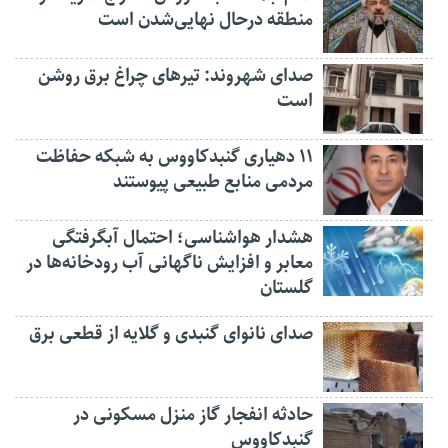
منطقه درحال نهایی‌شدن است
صدای شهروند: تیرهای چراغ برق روشن
است
۱۱ دهیاری گنبدکاووس به شبکه حفاظت
مردمی منابع طبیعی پیوستند
هشدار هواشناسی؛ احتمال آبگرفتگی
معابر و افزایش ناگهانی آب رودخانه‌ها در
گلستان
صدای نانوای گنبدی و گلایه از قطعی برق
حادثه انفجار گاز منزل مسکونی در
گنبدکاووس