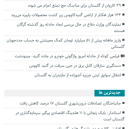
۳۹ کاروان از گلستان برای مناسک حج تمتع اعزام می شوند
۱۳۴ هزار هکتار از اراضی گنبدکاووس زیر کشت محصولات پاییزه می‌رود
نمایندگان وزارت دفاع در حال بررسی ابعاد حادثه روز گذشته گرگان
هستند
واریز ماهانه بیش از ۵۱ میلیارد تومان کمک معیشتی به حساب مددجویان
گلستانی
فیلمی کوتاه از حادثه امروز واژگونی خودرو در جاده گنبد- مینودشت
دستگیری سارقان کابل برق در حین سرقت در گنبد کاووس
انتقال سوابق ثبتی جزیره آشوراده از مازندران به گلستان
جديدترين ها
جانباختگان تصادفات درون‌شهری گلستان ۱۷ درصد کاهش یافت
استاندار: بابک زنجانی با ۱۱ هلدینگ اقتصادی پیگیر سرمایه‌گذاری در
گلستان است
افزایش ۵۳ درصدی بارندگی‌ها در گلستان