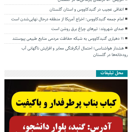
اتفاقی عجیب در‌ گنبدکاووس و استان گلستان
امام جمعه گنبدکاووس: اخراج آمریکا از منطقه درحال نهایی‌شدن است
صدای شهروند: تیرهای چراغ برق روشن است
۱۱ دهیاری گنبدکاووس به شبکه حفاظت مردمی منابع طبیعی پیوستند
هشدار هواشناسی؛ احتمال آبگرفتگی معابر و افزایش ناگهانی آب
رودخانه‌ها در گلستان
محل تبلیغات