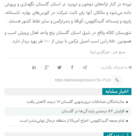
تیره» در کنار نژادهای دوخون و تروبرد در استان گلستان نگهداری و پرورش
داده می‌شود و مالکان آنها پای ثابت شرکت در کورس‌های بهاره، تابستانه،
پاییزه و زمستانه گنبدکاووس، آق‌قلا و بندرترکمن و سایر نقاط کشور هستند.
شهرستان کلاله واقع در شرق استان گلستان پنج واحد فعال پرورش اسب و
همچنین ۵۵۰ راس اسب اصیل ترکمن با بیش از ۱۰۰ نفر بهره بردار دارد.
منبع خبر : خبرگزاری ایرنا
به اشتراک بگذارید :
https://akhbaregonbad.ir/?p=7518
اخبار مشابه
جانباختگان تصادفات درون‌شهری گلستان ۱۷ درصد کاهش یافت
افزایش ۵۳ درصدی بارندگی‌ها در گلستان
امام جمعه گنبدکاووس: اخراج آمریکا از منطقه درحال نهایی‌شدن است
ثبت دیدگاه