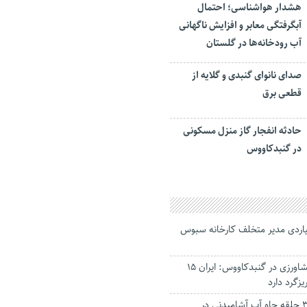
هشدار هواشناسی؛ احتمال
آبگرفتگی معابر و افزایش ناگهانی
آب رودخانه‌ها در گلستان
صدای نانوای گنبدی و گلایه از
قطعی برق
حادثه انفجار گاز منزل مسکونی
در گنبدکاووس
یت ۳۸ میلیاردی مدیر متخلف کارخانه سبوس
معاون وزیر جهادکشاورزی در گنبدکاووس: ایران ۱۵
یزگرد دارد
آغاز عملیات حفر ۳ حلقه چاه آب آشامیدنی در