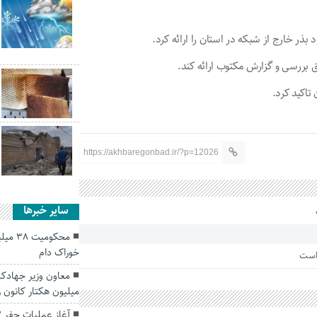
بذر خارج از شبکه در استان را ارائه کرد.
یق بررسی و گزارش مکتوب ارائه کند.
 تاکید کرد.
https://akhbaregonbad.ir/?p=12026
سایر خبرها
محکوم
خوراک دام
 است
میلیون هکتار کانون ر