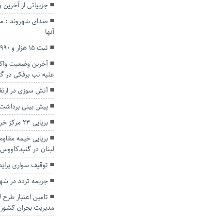
جزییاتی از آخرین
صدای شهروند : مش
آنها
ثبت ۱۵ هزار و ۹۹۰ واقعه ولادت در گلستان
آخرین وضعیت واک
علیه تب برفکی در گ
آتش سوزی در ارتف
پیش بینی برداشت ۱۰۰هزار تُن پرتقال در گلست
برپایی ۲۳ مرکز خرید تضمینی کلزا در گلستان
برپایی خیمه مقاوم
لبنان در گنبدکاووس
توقیف سواری پراید با ۱۸۳ فقره تخلف در 
جریمه تردد در شهر
تامین اعتبار طرح 
مدیریت بحران کشور