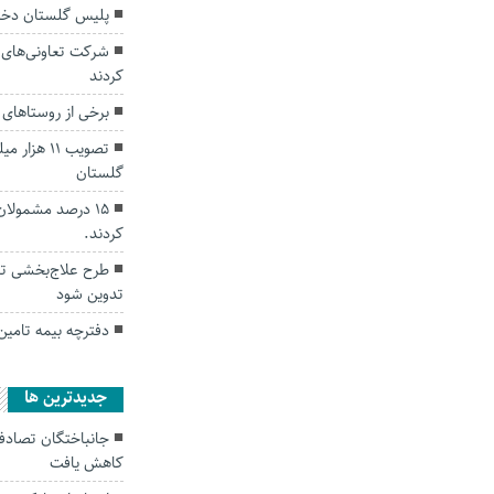
پلیس گلستان دختر گمشده ۱۱ س
کردند
برخی از روستاهای 
تصویب ۱۱ هز
گلستان
۱۵ درصد مشمولان
کردند.
طرح علاج‌بخشی تال
تدوین شود
دفترچه بیمه تامین
جديدترين ها
کاهش یافت