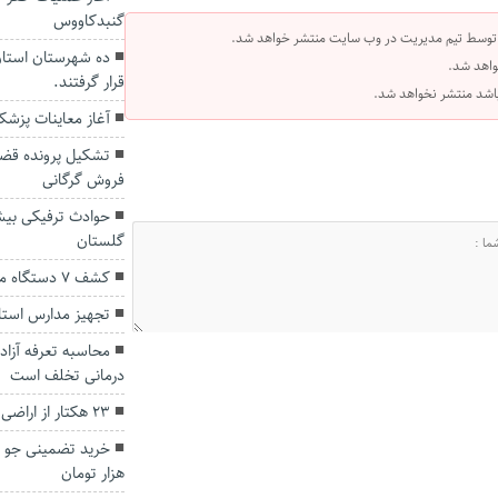
گنبدکاووس
 توسط تیم مدیریت در وب سایت منتشر خواهد شد.
ده شهرستان استان
واهد شد.
قرار گرفتند.
 باشد منتشر نخواهد شد.
آغاز معاینات پزشکی ۵ هزار زائر حج تمتع در 
تشکیل پرونده قضا
فروش گرگانی
حوادث ترفیکی بیشت
گلستان
کشف 7 دستگاه ماينر در گنبدكاووس
تجهیز مدارس استا
محاسبه تعرفه آزاد 
درمانی تخلف است
۲۳ هکتار از اراضی ملی در مراوه تپه رفع تصرف شد.
هزار تومان