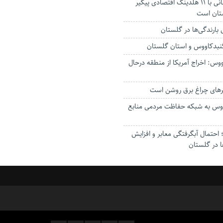
استاندار: بابک زنجانی با ۱۱ هلدینگ اقتصادی پیگیر
ستان است
گنبدکاووس و استان گلستان
وس: اخراج آمریکا از منطقه درحال
رهای چراغ برق روشن است
اووس به شبکه حفاظت مردمی منابع
حتمال آبگرفتگی معابر و افزایش
ا در گلستان