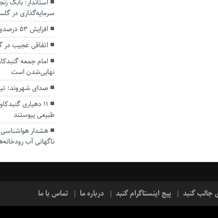
سرمایه‌گذاری در گل
افزایش ۵۳ درصدی بارندگی‌ها در گلستان
اتفاقی عجیب در‌ 
امام جمعه گنبدکاو
نهایی‌شدن است
صدای شهروند: تی
۱۱ دهیاری گنبدک
طبیعی پیوستند
هشدار هواشناسی؛ ا
ناگهانی آب رودخانه‌ه
ی جالب گنبد
پیج اینستاگرام گنبد
درباره ما
تماس با ما