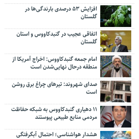
افزایش ۵۳ درصدی بارندگی‌ها در
گلستان
اتفاقی عجیب در‌ گنبدکاووس و استان
گلستان
امام جمعه گنبدکاووس: اخراج آمریکا از
منطقه درحال نهایی‌شدن است
صدای شهروند: تیرهای چراغ برق روشن
است
۱۱ دهیاری گنبدکاووس به شبکه حفاظت
مردمی منابع طبیعی پیوستند
هشدار هواشناسی؛ احتمال آبگرفتگی