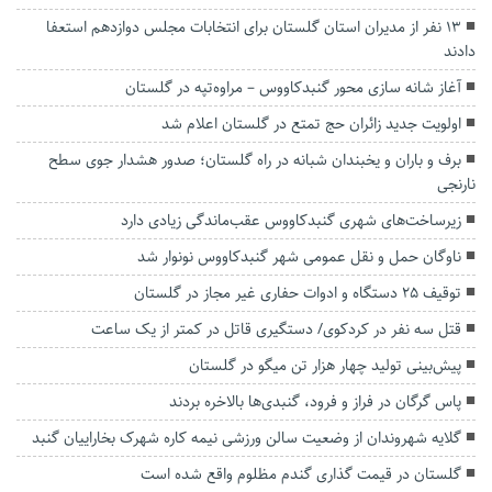
۱۳ نفر از مدیران استان گلستان برای انتخابات مجلس دوازدهم استعفا
دادند
آغاز شانه سازی محور گنبدکاووس – مراوه‌تپه در گلستان
اولویت جدید زائران حج تمتع در گلستان اعلام شد
برف و باران و یخبندان شبانه در راه گلستان؛ صدور هشدار جوی سطح
نارنجی
زیرساخت‌های شهری گنبدکاووس عقب‌ماندگی زیادی دارد
ناوگان حمل و نقل عمومی شهر گنبدکاووس نونوار شد
توقیف ۲۵ دستگاه و ادوات حفاری غیر مجاز در گلستان
قتل سه نفر در کردکوی/ دستگیری قاتل در کمتر از یک ساعت
پیش‌بینی تولید چهار هزار تن میگو در گلستان
پاس گرگان در فراز و فرود، گنبدی‌ها بالاخره بردند
گلایه شهروندان از وضعیت سالن ورزشی نیمه کاره شهرک بخاراییان گنبد
گلستان در قیمت گذاری گندم مظلوم واقع شده است