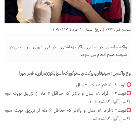
شناسه خبر : 2692 | تاریخ انتشار : 08 مرداد 1401 - 1:09 |
واکسیناسیون در تمامی مراکز بهداشتی و درمانی شهری و روستایی در
شیفت صبح انجام می شود.
نوع واکسن: سینوفارم،برکت،پاستوکووک،اسپایکوژن،رازی، فخرا،نورا
نوبت1 و 2 :افراد بالای 5 سال
نوبت3 : افراد 18 سال و بالاتر که حداقل 3 ماه از تزریق نوبت دوم
واکسن آنها، گذشته باشد.
نوبت4 :افراد 18 سال و بالاتر که حداقل 6 ماه از تزریق نوبت سوم
واکسن آنها، گذشته است.