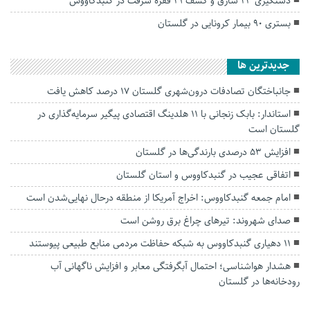
دستگیری ۲۳ سارق و کشف ۴۱ فقره سرقت در گنبدکاووس
بستری ۹۰ بیمار کرونایی در گلستان
جديدترين ها
جانباختگان تصادفات درون‌شهری گلستان ۱۷ درصد کاهش یافت
استاندار: بابک زنجانی با ۱۱ هلدینگ اقتصادی پیگیر سرمایه‌گذاری در
گلستان است
افزایش ۵۳ درصدی بارندگی‌ها در گلستان
اتفاقی عجیب در‌ گنبدکاووس و استان گلستان
امام جمعه گنبدکاووس: اخراج آمریکا از منطقه درحال نهایی‌شدن است
صدای شهروند: تیرهای چراغ برق روشن است
۱۱ دهیاری گنبدکاووس به شبکه حفاظت مردمی منابع طبیعی پیوستند
هشدار هواشناسی؛ احتمال آبگرفتگی معابر و افزایش ناگهانی آب
رودخانه‌ها در گلستان