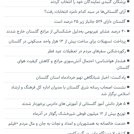
پزشکان گنبدی نمایندگان خود را انتخاب کردند
آرای گلستانی‌ها در سبد کدام نامزد انتخابات رفت؟
گلستان دارای ۵۲۶ جانباز زیر ۲۵ درصد است
۴۰ درصد عشایر غیربومی به‌دلیل خشکسالی از مراتع گلستان خارج شدند
پرداخت تسهیلات برای ساخت بیش از ۱۳ هزار واحد مسکونی در گلستان
رکوردشکنی سفرهای مردم در تعطیلات عید فطر
هشدار هواشناسی؛ احتمال آتش‌سوزی مراتع و کاهش کیفیت هوای
گلستان
پادکست: اخبار شبانگاهی نهم خردادماه استان گلستان
نشست اصحاب رسانه شرق گلستان با مدیران اداره کل فرهنگ و ارشاد
اسلامی برگزار شد
۵ هزار دانش آموز گلستانی از آموزش های دادرس برخوردار شدند
توزیع بیش از ۱۲ میلیون قوطی شیرخشک رگولار در آذرماه
خدمت خالصانه به همشهریان و امداد و نجات به جان و مال مردم +فیلم
کشف 7 دستگاه ماينر در گنبدكاووس