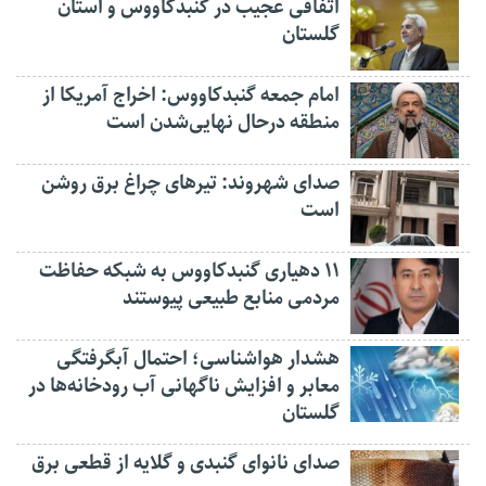
اتفاقی عجیب در‌ گنبدکاووس و استان
گلستان
امام جمعه گنبدکاووس: اخراج آمریکا از
منطقه درحال نهایی‌شدن است
صدای شهروند: تیرهای چراغ برق روشن
است
۱۱ دهیاری گنبدکاووس به شبکه حفاظت
مردمی منابع طبیعی پیوستند
هشدار هواشناسی؛ احتمال آبگرفتگی
معابر و افزایش ناگهانی آب رودخانه‌ها در
گلستان
صدای نانوای گنبدی و گلایه از قطعی برق