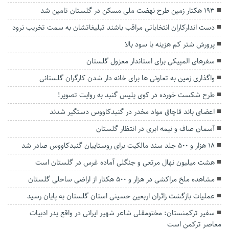
۱۹۳ هکتار زمین طرح نهضت ملی مسکن در گلستان تامین شد
دست اندارکاران انتخاباتی مراقب باشند تبلیغاتشان به سمت تخریب نرود
پرورش شتر کم هزینه با سود بالا
سفرهای المپیکی برای استاندار معزول گلستان
واگذاری زمین به تعاونی ها برای خانه دار شدن کارگران گلستانی
طرح شکست خورده در کوی پلیس گنبد به روایت تصویر!
اعضای باند قاچاق مواد مخدر در گنبدکاووس دستگیر شدند
آسمان صاف و نیمه ابری در انتظار گلستان
۱۸ هزار و ۵۰۰ جلد سند مالکیت برای روستاییان گنبدکاووس صادر شد
هشت میلیون نهال مرتعی و جنگلی آماده غرس در گلستان است
مشاهده ملخ مراکشی در هزار و ۵۰۰ هکتار از اراضی ساحلی گلستان
عملیات بازگشت زائران اربعین حسینی استان گلستان به پایان رسید
سفیر ترکمنستان: مختومقلی شاعر شهیر ایرانی در واقع پدر ادبیات
معاصر ترکمن است