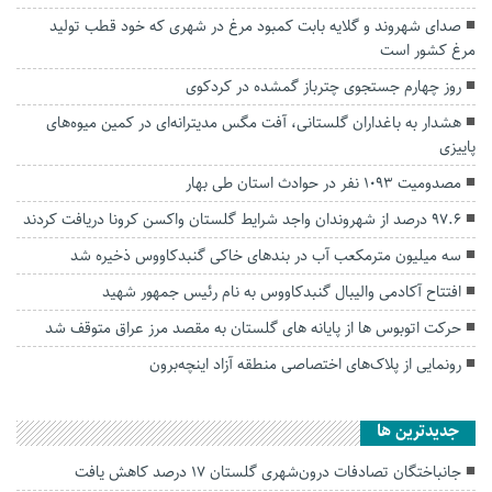
صدای شهروند و گلایه بابت کمبود مرغ در شهری که خود قطب تولید
مرغ کشور است
روز چهارم جستجوی چترباز گمشده در کردکوی
هشدار به باغداران گلستانی، آفت مگس مدیترانه‌ای در کمین میوه‌های
پاییزی
مصدومیت ۱۰۹۳ نفر در حوادث استان طی بهار
۹۷.۶ درصد از شهروندان واجد شرایط گلستان واکسن کرونا دریافت کردند
سه میلیون مترمکعب آب در بندهای خاکی گنبدکاووس ذخیره شد
افتتاح آکادمی والیبال گنبدکاووس به نام رئیس جمهور شهید
حرکت اتوبوس ها از پایانه های گلستان به مقصد مرز عراق متوقف شد
رونمایی از پلاک‌های اختصاصی منطقه آزاد اینچه‌برون
جديدترين ها
جانباختگان تصادفات درون‌شهری گلستان ۱۷ درصد کاهش یافت