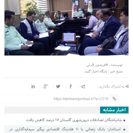
نویسنده : #فریدون_قارئی
منبع خبر : پایگاه اخبار گنبد
به اشتراک بگذارید :
https://akhbaregonbad.ir/?p=2176
اخبار مشابه
جانباختگان تصادفات درون‌شهری گلستان ۱۷ درصد کاهش یافت
استاندار: بابک زنجانی با ۱۱ هلدینگ اقتصادی پیگیر سرمایه‌گذاری در