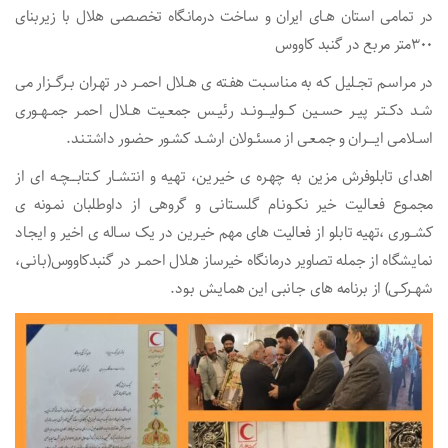
در تمامی استان هــای ایران و ساخت درمانـگاه تخصـصی هلال با زیربنای
۳٠٠متر مربع در گنبد کاووس
در مـراسـم تجــلیل کـه به مـناسـبت هفـته ی هــلال احمــر در تهـران بــرگـــزار می
شــد دکــتـر پیــر حســین کـــولیــــونـــد رئیــس جمعـیت هــلال احمـر جمــهــوری
اسـلامـی ایـــــران و جمـعـی از مسئــولان ارشــد کشـور حضـور داشتـنـد.
اهدای تابلوفرش مزین به چهـره ی خیـرین، تهـیه و انتشــار کــتابــــچــه ای از
مجمـوع فعـالیت خیر نکــونـام گلسـتانی و گروهی از داوطلبان نمـونه ی
کشــوری ،تهیه تابلو از فعالیت های مهم خیـرین در یک سـاله ی اخیر و ایجـاد
نمایشگاه از جمله تصاویر درمانگاه خیرساز هـلال احمــر در گنبدکاووس(بـانـی،
شهــرکـی) از برنامه های جـانبی این همـایـش بـود.