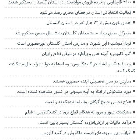
۲۹۰۰ قاچاقچی و خرده فروش موادمخدر در استان گلستان دستگیر شدند
فعالیت انتخاباتی استان در فضای مجازی رصد می‌شود
اهدای خون بیش از ۱۳ هزار نفر در استان گلستان
مدیرکل سابق بنیاد مستضعفان گلستان به ۵ سال حبس محکوم شد
فردا (دوشنبه) این شهرها و مدارس استان گلستان غیرحضوری است
گنبدکاووس؛ آیینه غنی و پرآوازه موسیقی نواحی ایران
وزیر فرهنگ و ارشاد در گنبدکاووس: رسانه‌ها به دولت برای حل مشکلات
کمک کنند
مدارس در سال تحصیلی آینده حضوری هستند
مورد مشکوکی از ابتلا به آبله میمونی در کشور مشاهده نشده است.
علاج بخشی خلیج گرگان رویا، اما نزدیک به واقعیت
مشکلات عبور و مرور به هنگام قطع برق در گنبدکاووس +فیلم
درآمد مالیات بر ارزش‌افزوده گلستان بسیار پایین است.
افزایش بی سروصدای قیمت ماکارونی در گنبدکاووس