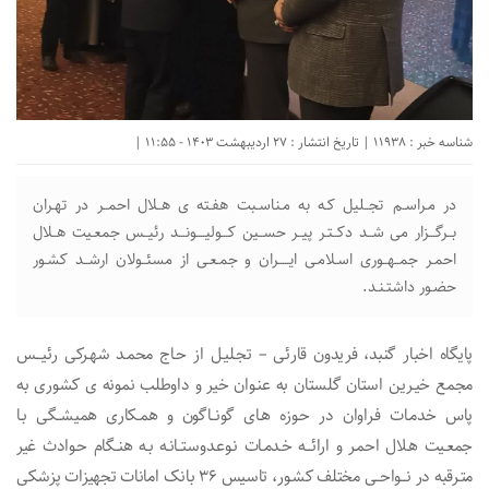
شناسه خبر : 11938 | تاریخ انتشار : 27 اردیبهشت 1403 - 11:55 |
در مـراسـم تجــلیل کـه به مـناسـبت هفـته ی هــلال احمــر در تهـران
بــرگـــزار می شــد دکــتـر پیــر حســین کـــولیــــونـــد رئیــس جمعـیت هــلال
احمـر جمــهــوری اسـلامـی ایـــــران و جمـعـی از مسئــولان ارشــد کشـور
حضـور داشتـنـد.
پایگاه اخبار گنبد، فریدون قارئی – تجـلیـل از حـاج محمـد شهـرکی رئیـــس
مجمع خیـرین استان گلستان به عنـوان خیر و داوطلب نمونه ی کشوری به
پاس خدمـات فـراوان در حـوزه هـای گونــاگون و همـکاری همیشــگی بـا
جمعـیت هـلال احمـر و ارائـــه خـدمـات نـوعـدوستــانـه بـه هنــگام حـوادث غیر
متـرقبه در نـــواحــی مختلف کشـور، تاسیس ۳۶ بانک امانات تجهیزات پزشکی