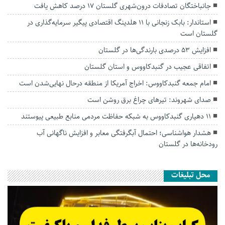
جانباختگان تصادفات درون‌شهری گلستان ۱۷ درصد کاهش یافت
استاندار: بابک زنجانی با ۱۱ هلدینگ اقتصادی پیگیر سرمایه‌گذاری در
گلستان است
افزایش ۵۳ درصدی بارندگی‌ها در گلستان
اتفاقی عجیب در‌ گنبدکاووس و استان گلستان
امام جمعه گنبدکاووس: اخراج آمریکا از منطقه درحال نهایی‌شدن است
صدای شهروند: تیرهای چراغ برق روشن است
۱۱ دهیاری گنبدکاووس به شبکه حفاظت مردمی منابع طبیعی پیوستند
هشدار هواشناسی؛ احتمال آبگرفتگی معابر و افزایش ناگهانی آب
رودخانه‌ها در گلستان
محل تبلیغات