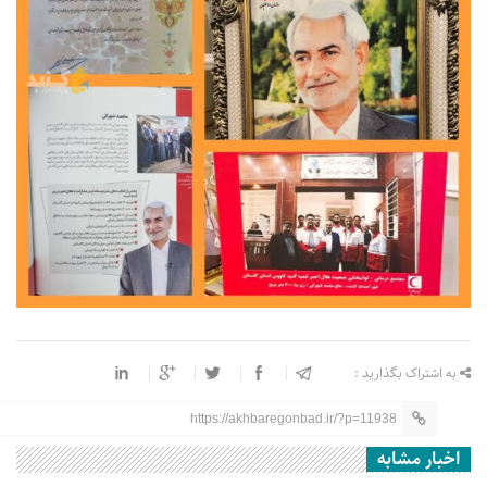
به اشتراک بگذارید :
https://akhbaregonbad.ir/?p=11938
اخبار مشابه