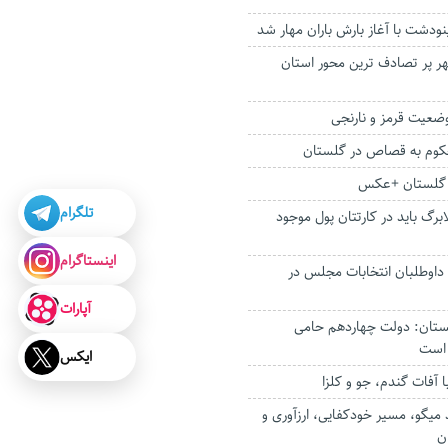
دشت با آغاز بارش باران مهار شد
هر پر تصادف‌ ترین محور استان
وم به قصاص در گلستان
 گلستان +عکس
تلگرام
لابرگ باید در کارتتان پول موجود
اینستاگرام
۶ درصد داوطلبان انتخابات مجلس در
آپارات
لستان: دولت چهاردهم حامی
 است
ایکس
ا آفات گندم، جو و کلزا
میگو، مسیر خودکفایی، ارزآوری و
ن