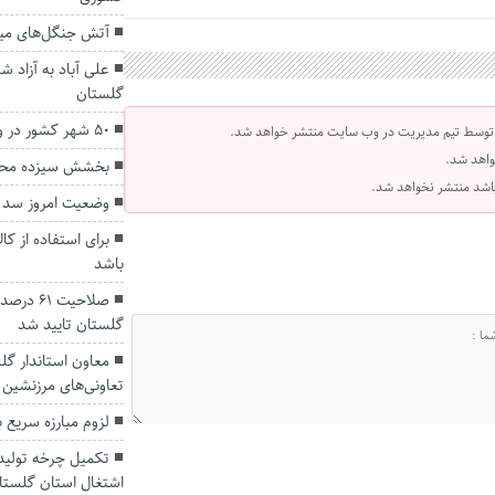
آتش جنگل‌های مینو
علی آباد به آزاد ش
گلستان
۵۰ شهر کشور در وضعیت قرمز و نارنجی
 توسط تیم مدیریت در وب سایت منتشر خواهد شد.
واهد شد.
بخشش سیزده محک
 باشد منتشر نخواهد شد.
وضعیت امروز سد
برای استفاده از کا
باشد
صلاحیت ۱
گلستان تایید شد
معاون استاندار گ
تعاونی‌های مرزنشین
لزوم مبارزه سریع ب
تکمیل چرخه تولید 
اشتغال استان گلستا