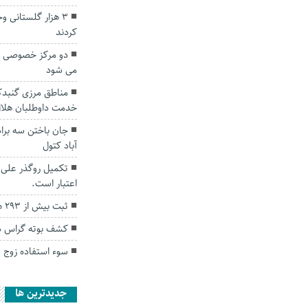
۳ هزار گلستانی و
کردند
دو مرکز خصوصی دیا
می شود
مناطق مرزی گنبدک
خدمت داوطلبان هلال
جان باختن سه براد
آباد کتول
اعتبار است.
ثبت بیش از ۲۹۳ هزار اقامت نوروزی در گلستان
کشف بوته گراس در
سوء استفاده زوج س
جديدترين ها