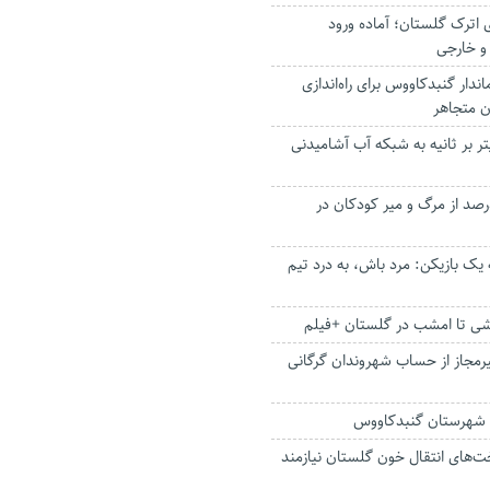
اترک گلستان؛ آماده ورود
 و خارجی
زه فرماندار گنبدکاووس برای راه‌اندازی
ن متجاهر
وده شدن ۷۵ لیتر بر ثانیه به شبکه آب آشامیدنی
دث، علت ۲۰ درصد از مرگ‌ و‌ میر کودکان در
 یک بازیکن: مرد باش، به درد تیم
رشی تا امشب در گلستان +فیلم
رمجاز از حساب شهروندان گرگانی
 شهرستان گنبدکاووس
خت‌های انتقال خون گلستان نیازمند