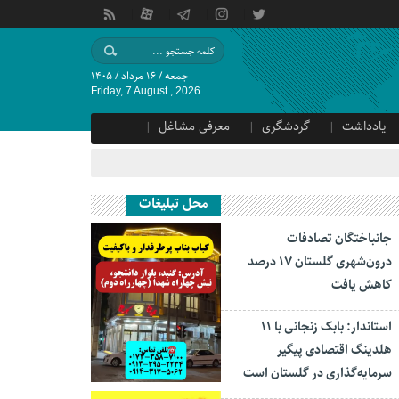
جمعه / ۱۶ مرداد / ۱۴۰۵
Friday, 7 August , 2026
یادداشت
گردشگری
معرفی مشاغل
محل تبلیغات
جانباختگان تصادفات
درون‌شهری گلستان ۱۷ درصد
کاهش یافت
استاندار: بابک زنجانی با ۱۱
هلدینگ اقتصادی پیگیر
سرمایه‌گذاری در گلستان است