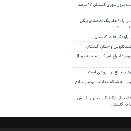
جانباختگان تصادفات درون‌شهری گلستان ۱۷ درصد
استاندار: بابک زنجانی با ۱۱ هلدینگ اقتصادی پیگیر
ستان است
گنبدکاووس و استان گلستان
وس: اخراج آمریکا از منطقه درحال
رهای چراغ برق روشن است
اووس به شبکه حفاظت مردمی منابع
حتمال آبگرفتگی معابر و افزایش
ا در گلستان