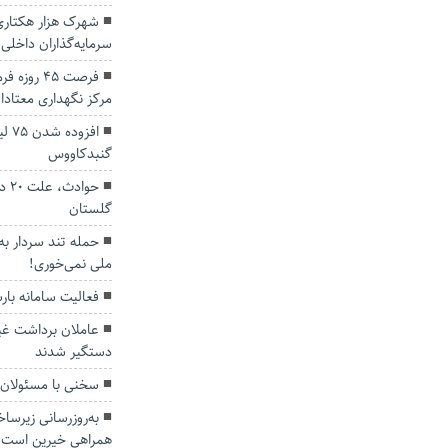
شهرک هزار هکتاری 
سرمایه‌گذاران داخلی
فرصت ۴۵ رو
مرکز نگهداری معتادا
افز
گنبدکاووس
حوا
گلستان
حمله تند سردار به
ملی نمی‌خوری!
فعالیت سامانه با
عاملان برداشت غی
دستگیر شدند
سخنی با مسئولان
به‌روزرسانی زیرسا
همراهی خیرین است