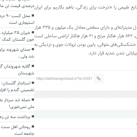
درصدی قیمت تن ماه
بع طبیعی را «درخت برای زندگی، باهم بکاریم برای ایران
محل ک
استیجاری است
گلستان با مساحتی نزدیک به ۲ میلیون هکتار دارای اقلیم معتدل مدیترانه‌ای و دارای سطحی معادل یک میلیون و ۳۳۵ هزار
خیران ۳۵ م
هکتار عرصه‌های منابع طبیعی مشتمل بر ۴۵۲ هزار هکتار جنگل، ۸۶۲ هزار هکتار مرتع و ۲۱ هزار هکتار اراضی ساحلی است
خون گلستان کمک ک
 به دلیل خشکسالی‌های متوالی، پایین بودن نزولات جوی و نزدیکی به
صدای شهروند برای 
ابانی شدن شدید قرار دارد.
شد ولی…
گلایه شهروندان گ
شهرستان
https://akhbaregonbad.ir/?p=6397
استاندار گلستان:
تضمینی گندم را افز
حمله تند سردار به
ملی نمی‌خوری!
برداشت سه تن زعفر
روحانی اهل سنت گ
جامعه است