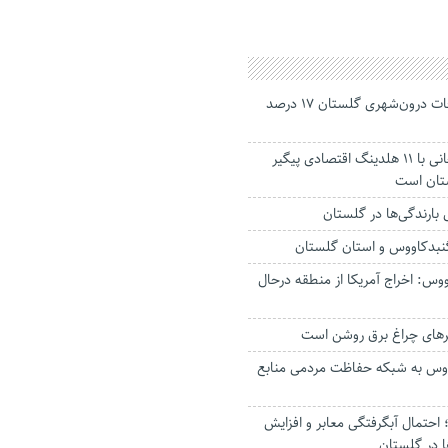
جانباختگان تصادفات درون‌شهری گلستان ۱۷ درصد
استاندار: بابک زنجانی با ۱۱ هلدینگ اقتصادی پیگیر
ستان است
گنبدکاووس و استان گلستان
وس: اخراج آمریکا از منطقه درحال
رهای چراغ برق روشن است
اووس به شبکه حفاظت مردمی منابع
حتمال آبگرفتگی معابر و افزایش
ا در گلستان