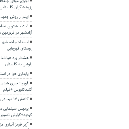
اجرای موفق چندقلو
پژوهشگران گلستانی
اینم از روش جدید د
ثبت بیشترین تخلف 
آزادشهر در فروردین م
انسداد جاده شهر تا
روستای قورچایی
هشدار زرد هواشناسی
بارشی به گلستان
پایداری هوا در است
فوری: جاری شدن س
گنبدکاووس +فیلم
کاهش ۱۷ درصدی سرقت در استان گلستان
پردیس سینمایی مه
گردید+گزارش تصویر
آژیر قرمز آبیاری م