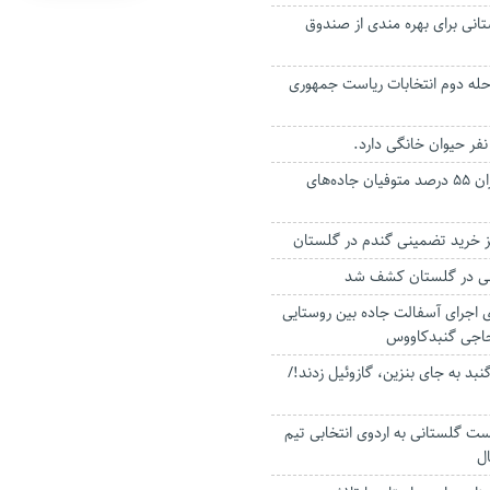
م ۳۰۰۰ گلستانی برای بهره مندی از صندوق
حله دوم انتخابات ریاست جمهوری
موتورسواران و عابران ۵۵ درصد متوفیان جاده‌های
انی در گلستان کشف شد
 اجرای آسفالت جاده بین روستایی
حاجی گنبدکاووس
بد به جای بنزین، گازوئیل زدند!/
 فوتبالیست گلستانی به اردوی انتخابی تیم