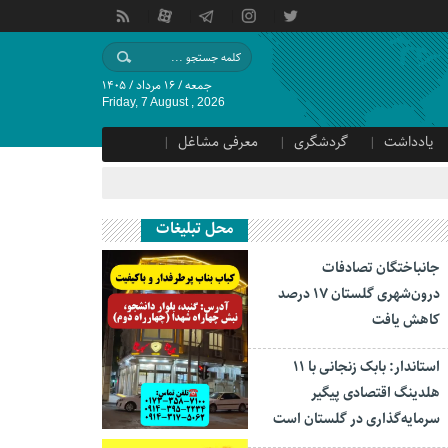
جمعه / ۱۶ مرداد / ۱۴۰۵
Friday, 7 August , 2026
یادداشت
گردشگری
معرفی مشاغل
محل تبلیغات
جانباختگان تصادفات
درون‌شهری گلستان ۱۷ درصد
کاهش یافت
استاندار: بابک زنجانی با ۱۱
هلدینگ اقتصادی پیگیر
سرمایه‌گذاری در گلستان است