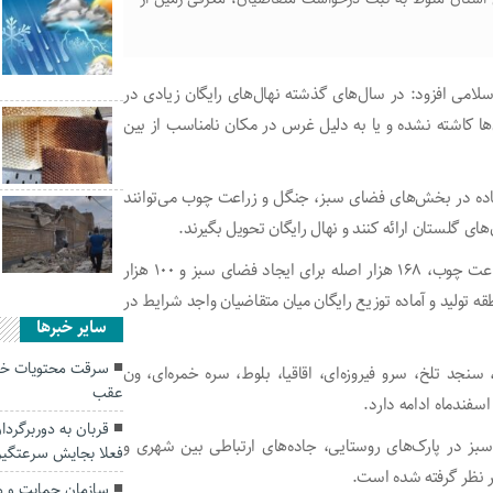
سلامی افزود: در سال‌های گذشته نهال‌های رایگان زیادی در
ا کاشته نشده و یا به دلیل غرس در مکان نامناسب از بین
فاده در بخش‌های فضای سبز، جنگل و زراعت چوب می‌توانند
ی گلستان ارائه کنند و نهال رایگان تحویل بگیرند.
وی گفت: ۵۸۰ هزار نهال شامل حدود ۳۰۰ هزار اصله برای زراعت چوب، ۱۶۸ هزار اصله برای ایجاد فضای سبز و ۱۰۰ هزار
 تولید و آماده توزیع رایگان میان متقاضیان واجد شرایط در
سایر خبرها
سرقت محتویات خود
سرو نقره‌ای، سنجد تلخ، سرو فیروزه‌ای، اقاقیا، بلوط، سره خمره‌ای، ون
عقب
قربان به دوربرگردا
سبز در پارک‌های روستایی، جاده‌های ارتباطی بین شهری و
فعلا بجایش سرعتگی
در نظر گرفته شده است.