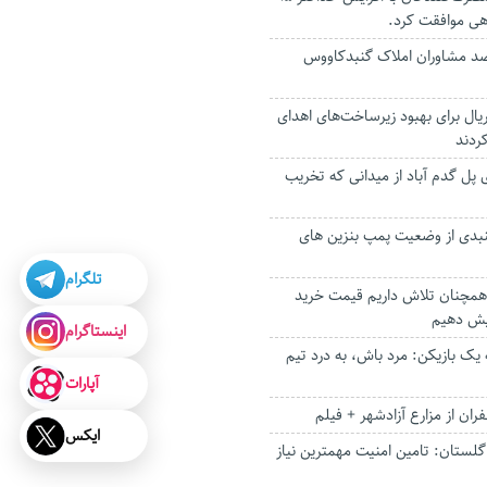
ی موافقت کرد.
سب ۹۰ درصد مشاوران املاک گنبدکاووس
یلیارد ریال برای بهبود زیرساخت‌های اهدای
ردند
پل گدم آباد از میدانی که تخریب
نبدی از وضعیت پمپ بنزین های
تلگرام
 همچنان تلاش داریم قیمت خرید
ایش دهیم
اینستاگرام
 یک بازیکن: مرد باش، به درد تیم
آپارات
ان از مزارع آزادشهر + فیلم
ایکس
لستان: تامین امنیت مهمترین نیاز