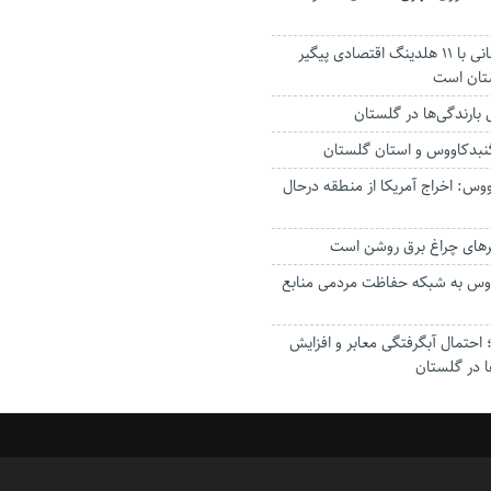
استاندار: بابک زنجانی با ۱۱ هلدینگ اقتصادی پیگیر
ستان است
گنبدکاووس و استان گلستان
وس: اخراج آمریکا از منطقه درحال
رهای چراغ برق روشن است
اووس به شبکه حفاظت مردمی منابع
حتمال آبگرفتگی معابر و افزایش
ا در گلستان