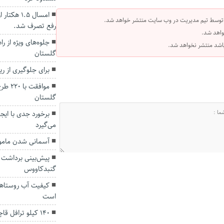
امسال ۱.۵
 توسط تیم مدیریت در وب سایت منتشر خواهد شد.
رفع تصرف شد.
واهد شد.
 باشد منتشر نخواهد شد.
گلستان
برای جلوگیری از ر
موافق
گلستان
برخورد جدی با ای
می‌گیرد
آسمانی شدن مامور
پیش‌بینی برداشت
گنبدکاووس
کیفیت آب روستاه
است
۱۴۰ کیلو ترافل قاچاق در گنبد کاووس کشف شد