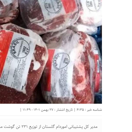
شناسه خبر : 6135 | تاریخ انتشار : 27 بهمن 1401 - 11:49 |
مدیر کل پشتیبانی اموردام گلستان از توزیع ۲۳۱ تن گوشت منجمد گوسفندی و گوساله در استان خبر داد.