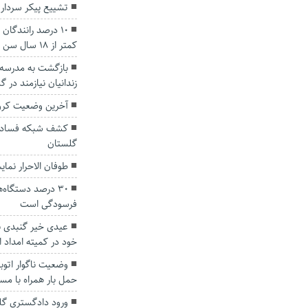
تشییع پیکر سردار 
۱۰ درصد رانندگان
کمتر از ۱۸ سال سن داشتند
زندانیان نیازمند در 
آخرین وضعیت کرون
کشف شبکه فساد در
گلستان
طوفان الاحرار نما
۳۰ درصد دستگاه
فرسودگی است
خود در کمیته امداد ا
وضعیت ناگوار اتو
حمل بار همراه با مسا
ورود دادگستری گ