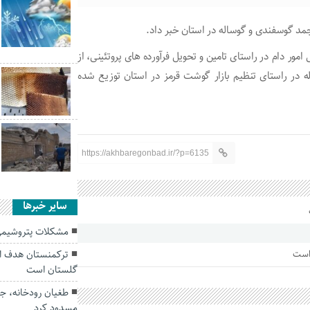
ور دام در راستای تامین و تحویل فرآورده های پروتئینی، از
دی و گوساله در راستای تنظیم بازار گوشت قرمز در استان توزیع شده
https://akhbaregonbad.ir/?p=6135
سایر خبرها
مشکلات پتروشیمی
ترکمنستان هدف او
 است
گلستان است
طغیان رودخانه، جا
مسدود کرد