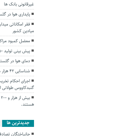
غیرقانونی بانک ها
پایداری هوا در گلس
فقر امکاناتی میدا
میادین کشور
معضل کمبود مراکز
پیش بینی تولید ۴۵۰ هزار تن گندم در گلستان
دمای هوا در گلستان به ۵۰ درج
شناسایی ۴۲ هزار مؤدی مالیاتی جدید در گلستان
اجرای احکام تخری
گنبدکاووس طولانی 
ب
هستند.
جديدترين ها