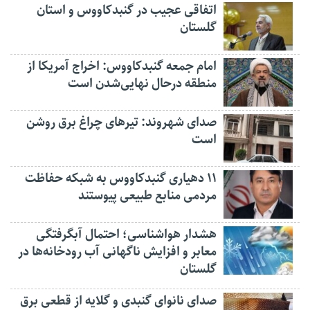
اتفاقی عجیب در‌ گنبدکاووس و استان
گلستان
امام جمعه گنبدکاووس: اخراج آمریکا از
منطقه درحال نهایی‌شدن است
صدای شهروند: تیرهای چراغ برق روشن
است
۱۱ دهیاری گنبدکاووس به شبکه حفاظت
مردمی منابع طبیعی پیوستند
هشدار هواشناسی؛ احتمال آبگرفتگی
معابر و افزایش ناگهانی آب رودخانه‌ها در
گلستان
صدای نانوای گنبدی و گلایه از قطعی برق