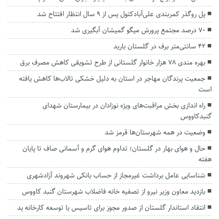
پل روگذر کمربندی علی‌آبادکتول پس از ۹ سال انتظار افتتاح شد
۷۰ درصد مجتمع پرورش میگو گمیشان آبگیری شد
۴۲ سانتی‌متر برف در گلستان بارید
بهره مندی ۷۸ هزار خانوار گلستانی از طرح تشویقی کاهش مصرف برق
جمعیت پرندگان مهاجر در استان به دلیل خشکی تالاب‌ها کاهش یافته
است
راه اندازی بخش مراقبت‌های ویژه نوزادان در بیمارستان شهدای
گنبدکاووس
وضعیت در همه شهرستان‌ها قرمز شد
حال و هوای بهار در گلستان؛ تداوم هوای گرم و آسمانی صاف تا پایان
هفته
شناسایی عامل برداشت غیرمجاز از حساب بانکی شهروند آزادشهری
بازدید معاون وزیر نیرو از تصفیه خانه فاضلاب شهرستان گنبد کاووس
انتقاد استاندار گلستان از صدور مجوز برای تاسیس یا توسعه کارخانه ید