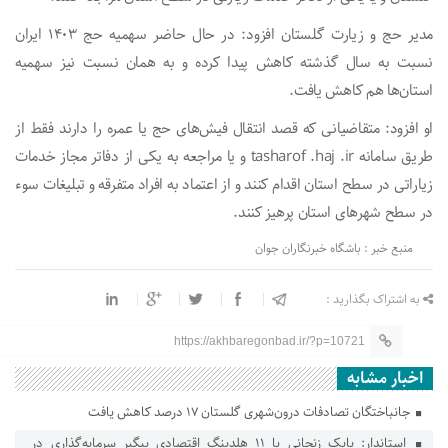
مدیر حج و زیارت گلستان افزود: در حال حاضر سهمیه حج ۱۴۰۳ ایران
نسبت به سال گذشته کاهش پیدا کرده و به همان نسبت نیز سهمیه
استان‌ها هم کاهش یافت.
او افزود: متقاضیانی که قصد انتقال فیش‌های حج یا عمره را دارند فقط از
طریق سامانه tasharof .haj .ir و یا مراجعه به یکی از دفاتر مجاز خدمات
زیاراتی در سطح استان اقدام کنند و از اعتماد به افراد متفرقه و تبلیغات سوء
در سطح شهر‌های استان پرهیز کنند.
منبع خبر : باشگاه خبرنگاران جوان
به اشتراک بگذارید :
https://akhbaregonbad.ir/?p=10721
اخبار مشابه
جانباختگان تصادفات درون‌شهری گلستان ۱۷ درصد کاهش یافت
استاندار: بابک زنجانی با ۱۱ هلدینگ اقتصادی پیگیر سرمایه‌گذاری در