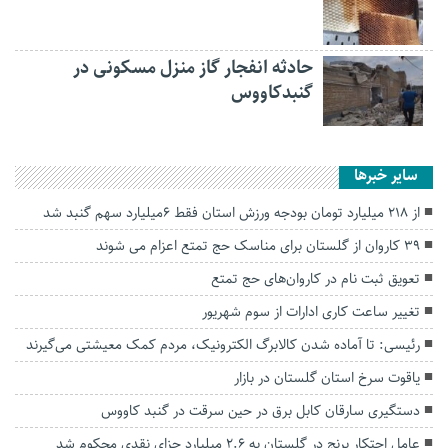
حادثه انفجار گاز منزل مسکونی در
گنبدکاووس
سایر خبرها
از 218 میلیارد تومان بودجه ورزش استان فقط 6میلیارد سهم گنبد شد
۳۹ کاروان از گلستان برای مناسک حج تمتع اعزام می شوند
تعویق ثبت نام در کاروان‌های حج تمتع
تغییر ساعت کاری ادارات از سوم شهریور
رئیسی: تا آماده شدن کالابرگ الکترونیک، مردم کمک معیشتی می‌گیرند
یاقوت سرخ استان گلستان در بازار
دستگیری سارقان کابل برق در حین سرقت در گنبد کاووس
عامل احتکار برنج در گلستان به ۲.۶ میلیارد جزای نقدی محکوم شد