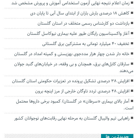
زمان اعلام نتیجه نهایی آزمون استخدامی آموزش و پرورش مشخص شد
کاهش ۱۸ درصدی بارش باران از ابتدای سال آبی تا پایان دی
بازداشت دو کارشناس رسمی متخلف در استان گلستان
آغاز واکسیناسیون رایگان طیور علیه بیماری نیوکاسل گلستان
تخفیف ۴۰ میلیارد تومانی به مشترکین برق گلستانی
خانه دار شدن چهار هزار مددجوی بهزیستی و کمیته امداد در گلستان
سارقان کابل‌های برق، همچنان و بی وقفه، در خیابان‌های گنبد جولان
می‌دهند
افزایش ۳۸ درصدی تشکیل پرونده در تعزیرات حکومتی استان گلستان
افزایش ۴۸ درصدی تردد ناوگان خارجی از مرز اینچه برون
آمار بالای بیماری «سرطان» در گلستان/ کمبود برخی داروها محتمل
است‌.
راهیابی تیم والیبال گلستان به مرحله نهایی رقابت‌های نوجوانان کشور
جديدترين ها