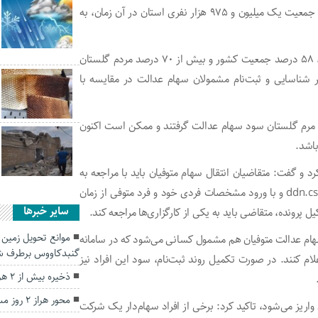
۴۹ میلیون نفر سهام عدالت دریافت کردند و در گلستان نیز از جمعیت یک میلیون و ۹۷۵ هزار نفری استان در آن زمان، به
مدیرکل امور اقتصادی و دارایی گلستان تاکید کرد: در آن زمان، ۵۸ درصد جمعیت کشور و بیش از ۷۰ درصد مردم گلستان
 شناسایی و ثبت‌نام مشمولان سهام عدالت در مقایسه با
 شد: براساس ترکیب جمعیتی آن زمان، ۷۰ درصد مرم گلستان سود سهام عدالت گرفتند و ممکن است اکنون
باشد.
 و گفت: متقاضیان انتقال سهام متوفیان باید با مراجعه به
سامانه درگاه یکپارچه ذینفعان بازار سرمایه به نشانی ddn.csdiran.ir و با ورود مشخصات فردی خود و فرد متوفی از زمان
سایر خبرها
پرونده، متقاضی باید به یکی از کارگزاری‌ها مراجعه کند.
 سهام عدالت متوفیان هم مشمول کسانی می‌شود که در سامانه
گنبدکاووس برطرف ش
م کنند. در صورت تکمیل روند ثبت‌نام، سود این افراد نیز
ذخیره بیش از ۲ هزار تن برنج در گلستان
محور هراز ۲ روز مسدود است
اریز می‌شود، تاکید کرد: برخی از افراد سهام‌دار یک شرکت