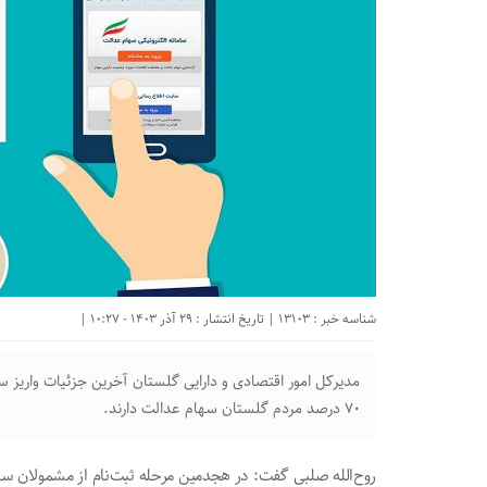
شناسه خبر : 13103 | تاریخ انتشار : 29 آذر 1403 - 10:27 |
مدیرکل امور اقتصادی و دارایی گلستان آخرین جزئیات واریز 
۷۰ درصد مردم گلستان سهام عدالت دارند.