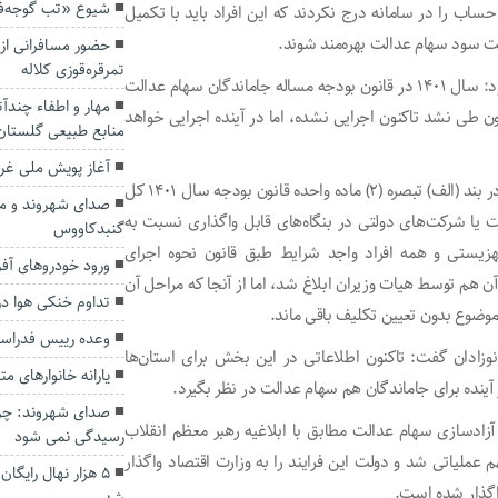
شیوع «تب گوجه‌فر
ساب را در سامانه درج نکردند که این افراد باید با تکمیل
اخت سود سهام عدالت بهره‌مند شوند.
تمرقره‌قوزی کلاله
وی به آخرین وضعیت سهام عدالت جاماندگان اشاره کرد و افزود: سال ۱۴۰۱ در قانون بودجه مساله جاماندگان سهام عدالت
مهار و اطفاء چند
ون طی نشد تاکنون اجرایی نشده، اما در آینده اجرایی خواهد
منابع طبیعی گلستان
آغاز پویش ملی غر
مدیرکل امور اقتصادی و دارایی گلستان ادامه داد: در آن زمان در بند (الف) تبصره (۲) ماده واحده قانون بودجه سال ۱۴۰۱ کل
صدای شهروند و م
یا شرکت‌های دولتی در بنگاه‌های قابل واگذاری نسبت به
گنبدکاووس
زیستی و همه افراد واجد شرایط طبق قانون نحوه اجرای
ورود خودروهای آف
د و بخشنامه آن هم توسط هیات وزیران ابلاغ شد، اما از آنجا که مراحل آن
تداوم خنکی هوا در
وضوع بدون تعیین تکلیف باقی ماند.
وعده رییس فدراسی
ادان گفت: تاکنون اطلاعاتی در این بخش برای استان‌ها
یارانه خانوارهای متوسط ۳ ب
آینده برای جاماندگان هم سهام عدالت در نظر بگیرد.
صدای شهروند: چرا
آزادسازی سهام عدالت مطابق با ابلاغیه رهبر معظم انقلاب
رسیدگی نمی شود
لیاتی شد و دولت این فرایند را به وزارت اقتصاد واگذار
۵ هزار نهال رایگا
واگذار شده است.