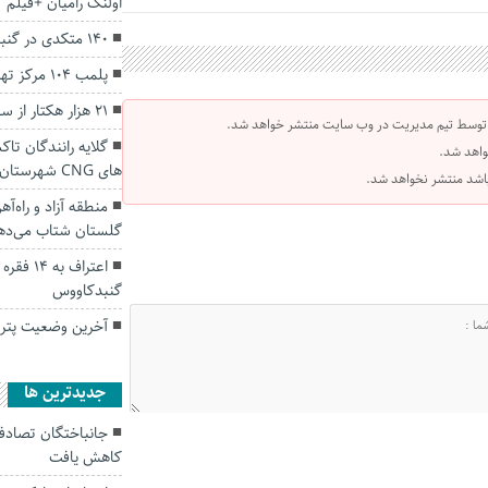
اولنگ رامیان +فیلم
۱۴۰ متکدی در گنبدکاووس ساماندهی شدند
پلمب ۱۰۴ مرکز تهیه و توزیع مواد غذایی درگلستان
۲۱ هزار هکتار از سواحل گلستان سند دار شد
 توسط تیم مدیریت در وب سایت منتشر خواهد شد.
واهد شد.
های CNG شهرستان گنبدکاووس
 باشد منتشر نخواهد شد.
منطقه آزاد و راه‌آ
گلستان شتاب می‌ده
اعتراف 
گنبدکاووس
آخرین وضعیت پتر
جديدترين ها
کاهش یافت