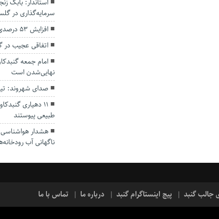
سرمایه‌گذاری در گل
افزایش ۵۳ درصدی بارندگی‌ها در گلستان
اتفاقی عجیب در‌ 
امام جمعه گنبدکاو
نهایی‌شدن است
صدای شهروند: تی
۱۱ دهیاری گنبدک
طبیعی پیوستند
هشدار هواشناسی؛ ا
ناگهانی آب رودخانه‌ه
ی جالب گنبد
پیج اینستاگرام گنبد
درباره ما
تماس با ما