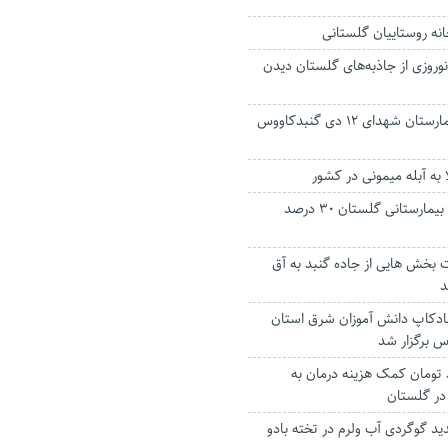
انه روستاییان گلستانی
ر نوروزی از جاذبه‌های گلستان دیدن
سرپرست جدید بیمارستان شهدای ۱۲ دی گنبدکاووس‌
به آبله میمونی در کشور
مراجعه به اورژانس بیمارستانی گلستان ۳۰ درصد
 بخش هایی از جاده گنبد به آق
د
ادکاپ دانش آموزان شرق استان
س برگزار شد
 میلیارد تومان کمک هزینه درمان به
در گلستان
گوگردی آب ولرم در تخته بادو