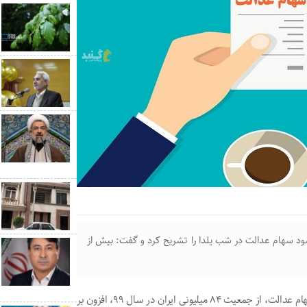
سود سهام عدالت در شب یلدا را تشریح کرد و گفت: بیش از
روح‌الله صلبی گفت: در هجدمین مرحله ثبت‌نام از مشمولان سهام عدالت، از جمعیت ۸۴ میلیونی ایران در سال ۹۹، افزون بر