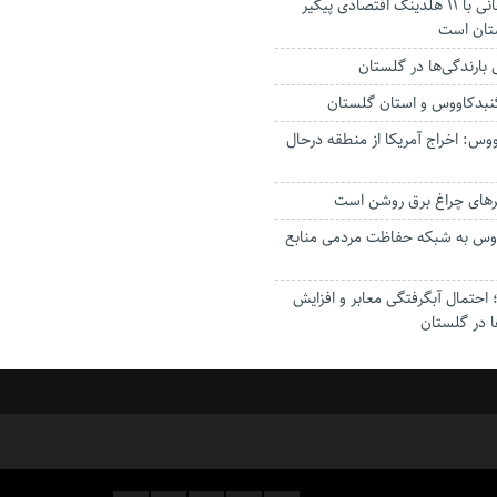
استاندار: بابک زنجانی با ۱۱ هلدینگ اقتصادی پیگیر
ستان است
گنبدکاووس و استان گلستان
وس: اخراج آمریکا از منطقه درحال
رهای چراغ برق روشن است
اووس به شبکه حفاظت مردمی منابع
حتمال آبگرفتگی معابر و افزایش
ا در گلستان