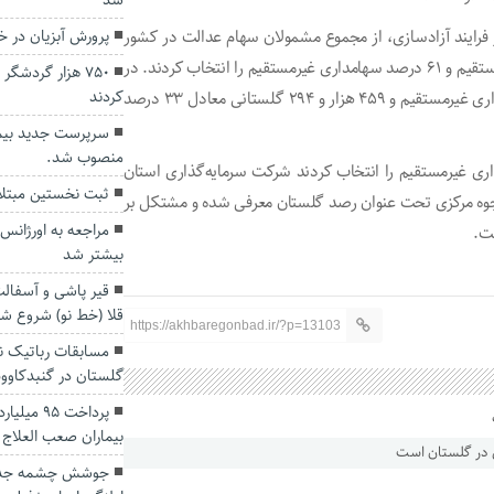
شد
 فرایند آزادسازی، از مجموع مشمولان سهام عدالت در کشور
پرورش آبزیان در خ
۱۸ میلیون و ۹۷۵ هزار و ۱۰۷ نفر معادل ۳۹ درصد سهام‌داری مستقیم و ۶۱ درصد سهامداری غیرمستقیم را انتخاب کردند. در
۷۵۰ هزار گردشگ
کردند
گلستان نیز ۹۲۴ هزار و ۹۸۷ نفر معادل ۶۷ درصد روش سهام‌داری غیرمستقیم و ۴۵۹ هزار و ۲۹۴ گلستانی معادل ۳۳ درصد
منصوب شد.
اری غیرمستقیم را انتخاب کردند شرکت سرمایه‌گذاری استان
ثبت نخستين مبتلا 
جوه مرکزی تحت عنوان رصد گلستان معرفی شده و مشتکل بر
ت.
بیشتر شد
قیر پاشی و آسفالت
قلا (خط نو) شروع ش
https://akhbaregonbad.ir/?p=13103
مسابقات رباتیک ن
گلستان در گنبدکاوو
پرداخت ۹۵
بیماران صعب العلاج 
جوشش چشمه جدید 