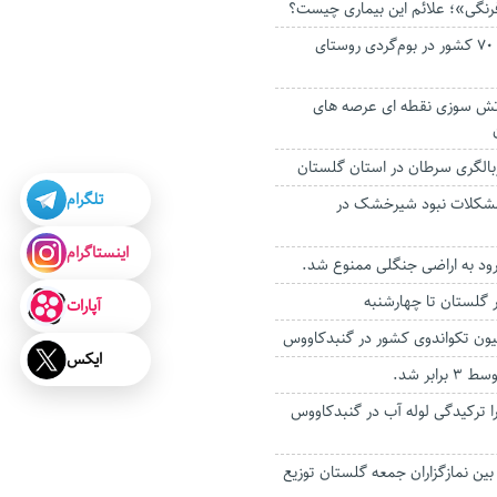
نگی»؛ علائم این بیماری چیست؟
حضور مسافرانی از ۷۰ کشور در بوم‌گردی روستای
آتش سوزی نقطه ای عرصه های
بالگری سرطان در استان گلستان
تلگرام
شکلات نبود شیرخشک در
اینستاگرام
رود به اراضی جنگلی ممنوع شد.
 گلستان تا چهارشنبه
آپارات
ون تکواندوی کشور در گنبدکاووس
ایکس
رابر شد.
 ترکیدگی لوله آب در گنبدکاووس
ن بین نمازگزاران جمعه گلستان توزیع