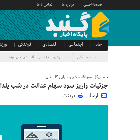
صفحه اصلی
درباره ما
تماس با ما
خانه
اجتماعی
اقتصادی
فرهنگی
ورزش
صدای شهروند
آگهی دولتی
صفحه اصلی
آرشیو :
اجتماعی
,
اقتصادی
,
خبر ویژه
مدیرکل امور اقتصادی و دارایی گلستان
جزئیات واریز سود سهام عدالت در شب یلدا/
ارسال
پرینت