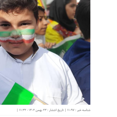
شناسه خبر : 11097 | تاریخ انتشار : 23 بهمن 1402 - 11:32 |