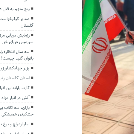
پنج متهم به قتل 
صدور کیفرخواست ب
گلستان
رزمایش دریایی مرز
سرزمینی دریای خزر
سه سال انتظار؛ ر
بانوان گنبد چیست؟
وزیر جهادکشاورزی
استان گلستان رتب
کارت یارانه این افر
آتش در انبار مواد
باران، سه تالاب بی
خشکیدن همیشگی نج
آمار ازدواج و نرخ 