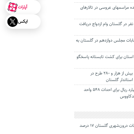
آپارات
ه مراسمهای عروسی در تالارهای
ایکس
مسال هزار و ۵۲۳ نفر در گلستان وام ازدواج دریافت
خابات مجلس دوازدهم در گلستان به
ستان برای کشت تابستانه پاسخگو
افتتاح و کلنگ زنی بیش از هزار و ۲۸۰ طرح در
استاندار گلستان
اختصاص 360 میلیارد ریال برای احداث 548 واحد
دکاووس
جانباختگان تصادفات درون‌شهری گلستان ۱۷ درصد