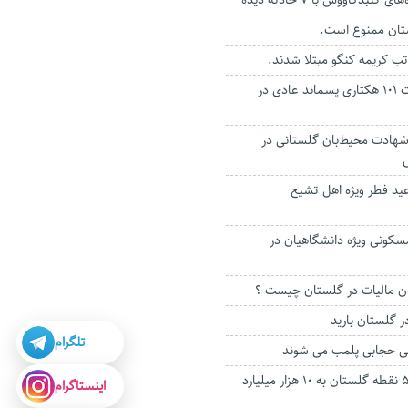
نبدکاووس با ۷ حادثه دیده
تان ممنوع است.
ضرورت ایجاد سایت ۱۰۱ هکتاری پسماند عادی در
هادت محیط‌بان گلستانی در
 عید فطر ویژه اهل تشیع
 واحد مسکونی ویژه دانشگاهیان در
ن مالیات در گلستان چیست ؟
تلگرام
بی حجابی پلمب می شوند
رفع حادثه‌خیزی ۵۳ نقطه گلستان به ۱۰ هزار میلیارد
اینستاگرام