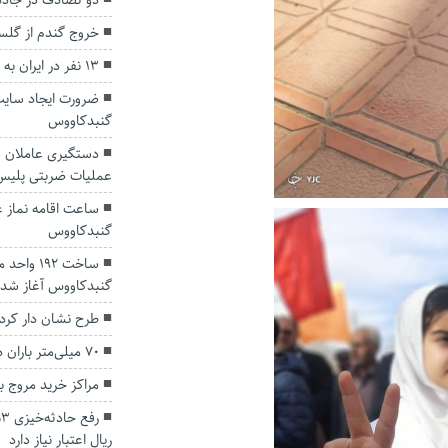
دو تصادف در جاده‌های گ
خروج گندم از گلس
۱۳ نفر در ایران به تب کریمه کنگو مبتلا شدند.
گنبدکاووس
دستگیری عاملان ش
عملیات ضربتی پلیس
ساعت اقامه‌ نماز‌
گنبدکاووس
ساخت ۱۹۲
گنبدکاووس آغاز شد
طرح نشان دار کرد
۷۰ میلی‌متر باران در گلستان بارید
مراکز خرید مروج 
ریال اعتبار نیاز دارد