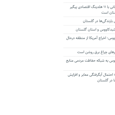
استاندار: بابک زنجانی با ۱۱ هلدینگ اقتصادی پیگیر
ستان است
گنبدکاووس و استان گلستان
وس: اخراج آمریکا از منطقه درحال
رهای چراغ برق روشن است
اووس به شبکه حفاظت مردمی منابع
حتمال آبگرفتگی معابر و افزایش
ا در گلستان