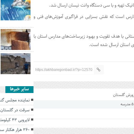
انیک تهیه و با سی دستگاه وانت نیسان ارسال شد.
ی مدارس است که نقش بسزایی در فراگیری آموزش‌های فنی و
نی با هدف تقویت و بهبود زیرساخت‌های مدارس استان با
های استان ارسال شده است.
https://akhbaregonbad.ir/?p=12570
سایر خبرها
نماینده مجلس گنبد
سرقت در گلستان ۲۰ درصد کاهش یافت
لایروبی ۴۳ کیلومتر از رودخانه های استان گلستان
۳۶۰ هزار هکتار سطح سبز گندم در استان گلستان