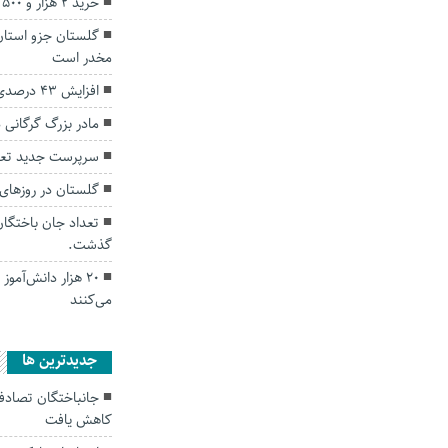
خرید ۲ هزار و ۵۰۰ تن بذر گندم از پیمانکاران تکثیری
گلستان جزو استان 
مخدر است
افزایش ۴۳ درصدی بارش باران گلستان در مردادماه
مادر بزرگ گرگانی 
سرپرست جدید تعا
گلستان در روزهای 
گذشت.
۲۰ هزار دانش‌آمو
می‌کنند
جديدترين ها
کاهش یافت