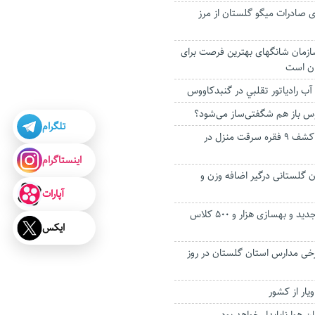
ی صادرات میگو گلستان از مرز
ازمان شانگهای بهترین فرصت برای
ان است
آب رادياتور تقلبي در گنبدکاووس
س باز هم شگفتی‌ساز می‌شود؟
تلگرام
دستگیری سارق و کشف ۹ فقره سرقت منزل در
اینستاگرام
ان گلستانی درگیر اضافه وزن و
آپارات
افتتاح ۵۵ مدرسه جدید و بهسازی هزار و ۵۰۰ کلاس
ایکس
رخی مدارس استان گلستان در روز