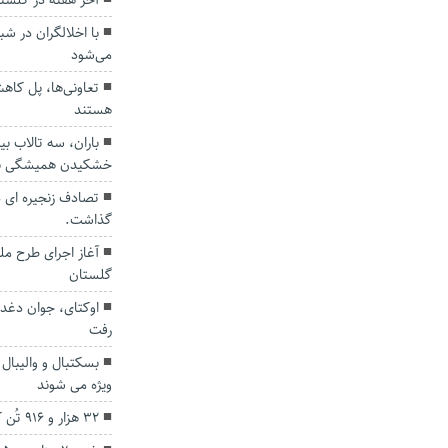
آخر هفته در گلستان
با اخلالگران در شب
می‌شود
تعاونی‌ها، پل کا
هستند
باران، سه تالاب بی
خشکیدن همیشگی نج
گذاشت.
آغاز اجرای طرح مل
گلستان
اوکتای، جوان دغدغ
رفت
بسکتبال و والیبال
ویژه می شوند
۳۲ هزار و ۹۱۶ تُن کالا از گمرکات گلستان صادر شد