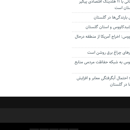
استاندار: بابک زنجانی با ۱۱ هلدینگ اقتصادی پیگیر
ستان است
گنبدکاووس و استان گلستان
وس: اخراج آمریکا از منطقه درحال
رهای چراغ برق روشن است
اووس به شبکه حفاظت مردمی منابع
حتمال آبگرفتگی معابر و افزایش
ا در گلستان