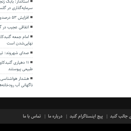
سرمایه‌گذاری در گل
افزایش ۵۳ درصدی بارندگی‌ها در گلستان
اتفاقی عجیب در‌ 
امام جمعه گنبدکاو
نهایی‌شدن است
صدای شهروند: تی
۱۱ دهیاری گنبدک
طبیعی پیوستند
هشدار هواشناسی؛ ا
ناگهانی آب رودخانه‌ه
ی جالب گنبد
پیج اینستاگرام گنبد
درباره ما
تماس با ما