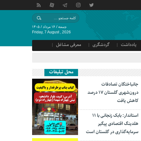
جمعه / ۱۶ مرداد / ۱۴۰۵
Friday, 7 August , 2026
یادداشت
گردشگری
معرفی مشاغل
محل تبلیغات
جانباختگان تصادفات
درون‌شهری گلستان ۱۷ درصد
کاهش یافت
استاندار: بابک زنجانی با ۱۱
هلدینگ اقتصادی پیگیر
سرمایه‌گذاری در گلستان است