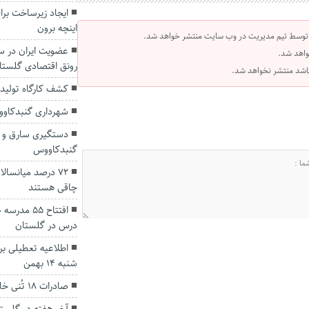
ایجاد زیرساخت برا
اینچه برون
 توسط تیم مدیریت در وب سایت منتشر خواهد شد.
عضویت ایران در س
واهد شد.
رونق اقتصادی گلست
 باشد منتشر نخواهد شد.
کشف کارگاه توليد 
شهرداری گنبدکاوو
گنبدکاووس
۷۲ درصد میانسال
چاقی هستند
درس در گلستان
اطلاعیه تعطیلی ب
شنبه ۱۴ بهمن
صادرات ۱۸ تُنی خاویار از کشور