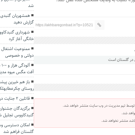
شد
همشهریان گنبدی اف
گزارش دهید
https://akhbaregonbad.ir/?p=10521
شهرداری گنبدکاووس
خانگی آغاز کرد
ممنوعیت اشتغال م
دولتی و خصوصی
آل
آفت مگس میوه مدیتر
باز هم خیرین پیشق
روستای چکرعطابهلک
قاتلین ۲ جنایت در گلستان دستگیر شدند
 توسط تیم مدیریت در وب سایت منتشر خواهد شد.
برگزیدگان جشنوار
واهد شد.
گنبدکاووس تجلیل ش
 باشد منتشر نخواهد شد.
امکان دسترسی وسا
گلستان فراهم شد