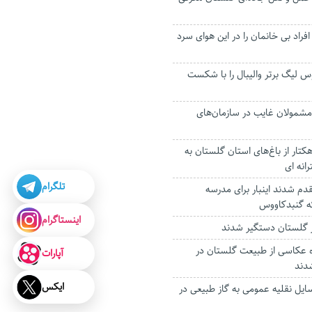
راد بی خانمان را در این هوای سرد
 لیگ برتر والیبال را با شکست
شمولان غایب در سازمان‌های
ودگی هزار و ۱۰۰ هکتار از باغ‌های استان گلستان به
انه ای
تلگرام
دم شدند اینبار برای مدرسه
ه گنبدکاووس
اینستاگرام
ه عکاسی از طبیعت گلستان در
آپارات
دند
ایکس
یل نقلیه عمومی به گاز طبیعی در