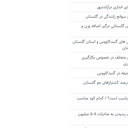
ر اندازی درآزادشهر
سوانح رانندگی در گلستان
ان گلستانی درگیر اضافه وزن و
 های گنبدکاووس و استان گلستان
تان
ای متخلف در خصوص بکارگیری
زی
کسالی به ۸۰ درصد کشتزارهای جو گلستان
مناسب است؟ / کدام کود مناسب
هدفگذاری گلستان رسیدن به صادرات ۵۰۵ میلیون