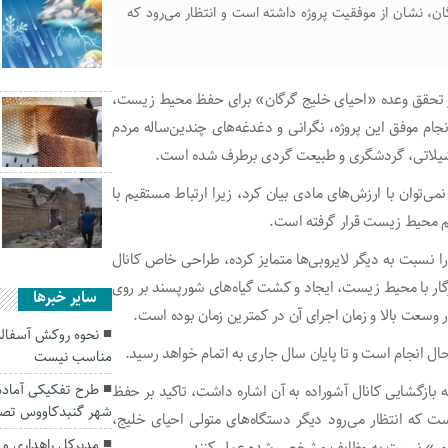
ان، نشان از موفقیت پروژه داشته است و انتظار می‌رود که
 تحقق وعده «احیای خلیج گرگان» برای حفظ محیط زیست،
جام موفق این پروژه، نگرانی و دغدغه‌های چندین‌ساله مردم
یلاتی، گردشگری و طبیعت گردی برطرف شده است.
نمی‌توان با ارزش‌های مادی بیان کرد، زیرا ارتباط مستقیم با
م محیط زیست قرار گرفته است.
را نسبت به دیگر لایروبی‌ها متمایز کرده، طراحی خاص کانال
ار با محیط زیست، ایجاد و کشت گیاه‌های شورپسند بر روی
سایر خبرها
وسعت بالا و زمان اجرای آن در کمترین زمان بوده است.
نحوه روکش آسفال
ل انجام است و تا پایان سال جاری به اتمام خواهد رسید.
مناسب نیست
طرح تفکیکی آماد
بازگشایی کانال آشوراده به آن اشاره داشت، تاکید بر حفظ
شهر گنبدکاووس تص
 که انتظار می‌رود دیگر دستگاه‌های متولی احیای خلیج،
مدیرکل راهداری و
کشور» نسبت به وظایف مشخص شده عمل کنند.