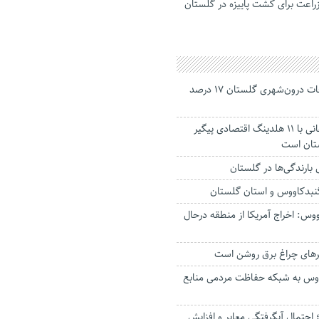
زراعت برای کشت پاییزه در گلستان
جانباختگان تصادفات درون‌شهری گلستان ۱۷ درصد
استاندار: بابک زنجانی با ۱۱ هلدینگ اقتصادی پیگیر
ستان است
گنبدکاووس و استان گلستان
وس: اخراج آمریکا از منطقه درحال
رهای چراغ برق روشن است
اووس به شبکه حفاظت مردمی منابع
حتمال آبگرفتگی معابر و افزایش