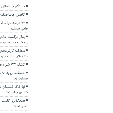
دستگیری عاملان تی
کاهش جانباختگان 
۷۲ درصد میانسال
چاقی هستند
زمان برگشت حاجی
از مکه و مدینه عربس
مجازات کارفرما‌ه
مشمولان غایب سربا
کشف ۱۴۲ شیء عتیقه در گنبدکاووس
خش
خسارت زد
آیا خاک گلستان 
کشاورزی است؟
دلاری است