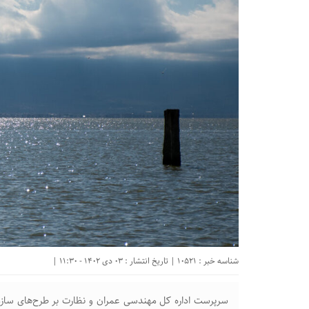
شناسه خبر : 10521 | تاریخ انتشار : 03 دی 1402 - 11:30 |